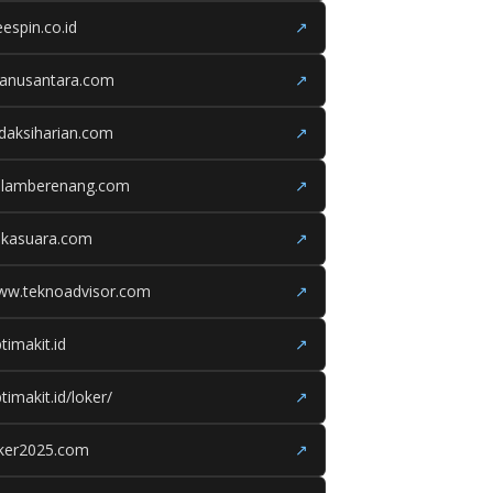
eespin.co.id
↗
ganusantara.com
↗
daksiharian.com
↗
olamberenang.com
↗
ukasuara.com
↗
ww.teknoadvisor.com
↗
timakit.id
↗
timakit.id/loker/
↗
oker2025.com
↗