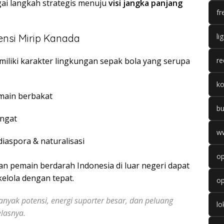
i langkah strategis menuju
visi jangka panjang
fr
li
tensi Mirip Kanada
re
liki karakter lingkungan sepak bola yang serupa
k
main berbakat
b
angat
w
aspora & naturalisasi
op
n pemain berdarah Indonesia di luar negeri dapat
kelola dengan tepat.
op
yak potensi, energi suporter besar, dan peluang
l
elasnya.