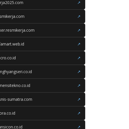
erja2025.com
↗
smikerja.com
↗
ker.resmikerja.com
↗
famart.web.id
↗
cro.co.id
↗
nghyangseri.co.id
↗
mensitekno.co.id
↗
snis-sumatra.com
↗
iora.co.id
↗
ansicon.co.id
↗