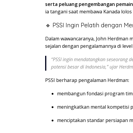
serta peluang pengembangan pemain l
ia tangani saat membawa Kanada lolos 
🔹 PSSI Ingin Pelatih dengan Men
Dalam wawancaranya, John Herdman me
sejalan dengan pengalamannya di level 
“PSSI ingin mendatangkan seseorang de
potensi besar di Indonesia,” ujar Herd
PSSI berharap pengalaman Herdman:
membangun fondasi program tim 
meningkatkan mental kompetisi 
menciptakan standar persiapan m