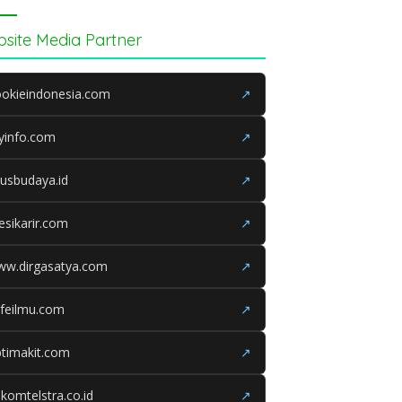
site Media Partner
okieindonesia.com
↗
yinfo.com
↗
tusbudaya.id
↗
esikarir.com
↗
ww.dirgasatya.com
↗
feilmu.com
↗
timakit.com
↗
lkomtelstra.co.id
↗