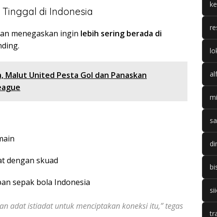
k
Tinggal di Indonesia
re
man menegaskan ingin
lebih sering berada di
nding.
lo
al
a, Malut United Pesta Gol dan Panaskan
League
mi
sa
main
di
t dengan skuad
bi
an sepak bola Indonesia
si
adat istiadat untuk menciptakan koneksi itu,” tegas
tr