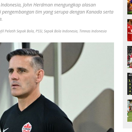
as Indonesia, John Herdman mengungkap alasan
i pengembangan tim yang serupa dengan Kanada serta
a.
fil Pelatih Sepak Bola
,
PSSI
,
Sepak Bola Indonesia
,
Timnas Indonesia