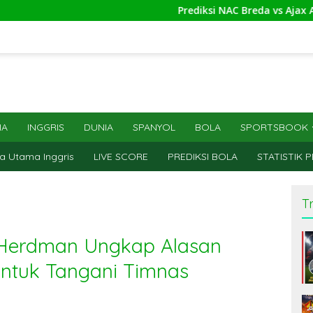
Prediksi NAC Breda vs Ajax Amsterdam 26
IA
INGGRIS
DUNIA
SPANYOL
BOLA
SPORTSBOOK
a Utama Inggris
LIVE SCORE
PREDIKSI BOLA
STATISTIK 
T
 Herdman Ungkap Alasan
untuk Tangani Timnas