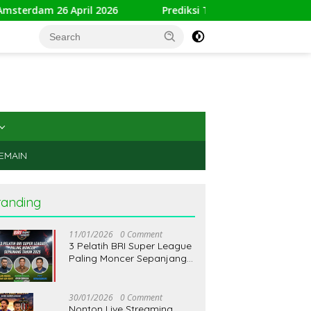
 April 2026
Prediksi Toulouse vs AS Monaco 26 April 202
PEMAIN
randing
11/01/2026
0 Comment
3 Pelatih BRI Super League
Paling Moncer Sepanjang
Tahun 2025: Bojan Hodak
Enggak Ada Obat, Hendri
Susilo Bikin Bangga
30/01/2026
0 Comment
Nahkoda Lokal
Nonton Live Streaming