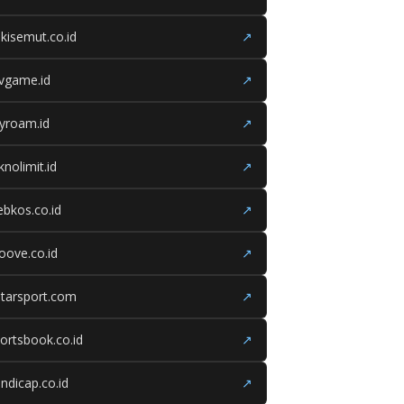
kisemut.co.id
↗
ivgame.id
↗
yroam.id
↗
knolimit.id
↗
bkos.co.id
↗
oove.co.id
↗
tarsport.com
↗
ortsbook.co.id
↗
ndicap.co.id
↗