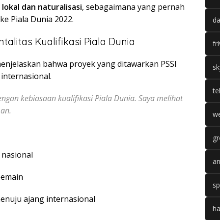
okal dan naturalisasi
, sebagaimana yang pernah
ke Piala Dunia 2022.
da
talitas Kualifikasi Piala Dunia
fr
njelaskan bahwa proyek yang ditawarkan PSSI
sk
internasional.
te
ngan kebiasaan kualifikasi Piala Dunia. Saya melihat
man.
we
gr
nasional
an
pemain
sp
enuju ajang internasional
ha