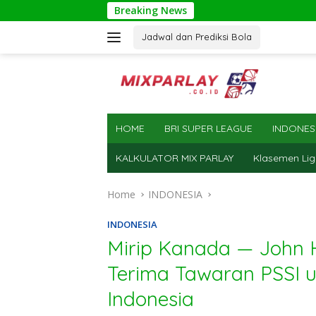
Skip
Breaking News
to
content
Jadwal dan Prediksi Bola
HOME
BRI SUPER LEAGUE
INDONES
KALKULATOR MIX PARLAY
Klasemen Lig
Home
INDONESIA
INDONESIA
Mirip Kanada — John
Terima Tawaran PSSI 
Indonesia