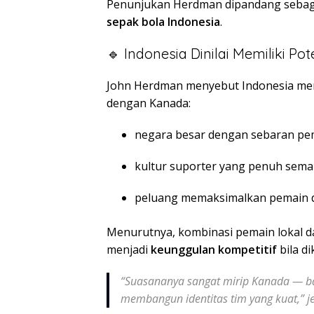
Penunjukan Herdman dipandang sebaga
sepak bola Indonesia
.
🔹 Indonesia Dinilai Memiliki Po
John Herdman menyebut Indonesia memi
dengan Kanada:
negara besar dengan sebaran pe
kultur suporter yang penuh sem
peluang memaksimalkan pemain di
Menurutnya, kombinasi pemain lokal da
menjadi
keunggulan kompetitif
bila di
“Suasananya sangat mirip Kanada — ban
membangun identitas tim yang kuat,” j