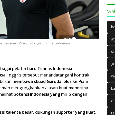
Web
bo
af
a Tawaran PSSI untuk Tangani Timnas Indonesia
si
gr
bagai pelatih baru Timnas Indonesia
 asal Inggris tersebut menandatangani kontrak
w
besar:
membawa skuad Garuda lolos ke Piala
erdman mengungkapkan alasan kuat menerima
ka
melihat
potensi Indonesia yang mirip dengan
op
sis talenta besar, dukungan suporter yang kuat,
te