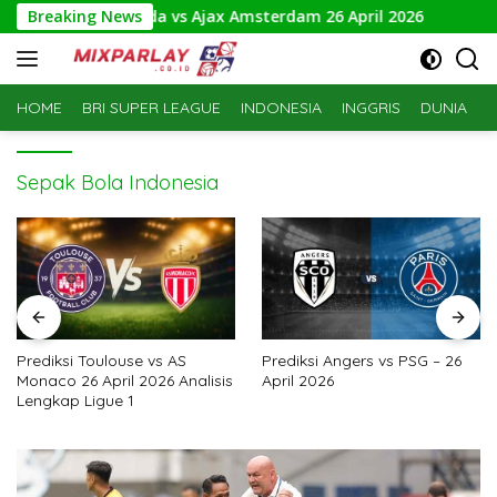
Skip
diksi NAC Breda vs Ajax Amsterdam 26 April 2026
Breaking News
Predik
to
content
HOME
BRI SUPER LEAGUE
INDONESIA
INGGRIS
DUNIA
S
Sepak Bola Indonesia
Prediksi Toulouse vs AS
Prediksi Angers vs PSG – 26
Monaco 26 April 2026 Analisis
April 2026
Lengkap Ligue 1