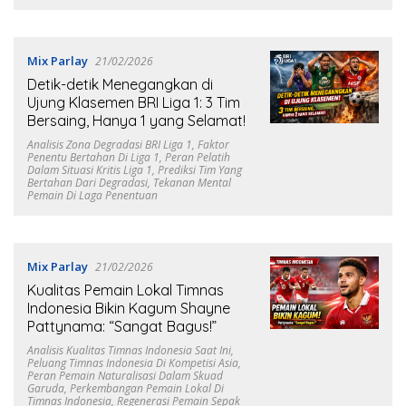
Mix Parlay
21/02/2026
Detik-detik Menegangkan di
Ujung Klasemen BRI Liga 1: 3 Tim
Bersaing, Hanya 1 yang Selamat!
Analisis Zona Degradasi BRI Liga 1
,
Faktor
Penentu Bertahan Di Liga 1
,
Peran Pelatih
Dalam Situasi Kritis Liga 1
,
Prediksi Tim Yang
Bertahan Dari Degradasi
,
Tekanan Mental
Pemain Di Laga Penentuan
Mix Parlay
21/02/2026
Kualitas Pemain Lokal Timnas
Indonesia Bikin Kagum Shayne
Pattynama: “Sangat Bagus!”
Analisis Kualitas Timnas Indonesia Saat Ini
,
Peluang Timnas Indonesia Di Kompetisi Asia
,
Peran Pemain Naturalisasi Dalam Skuad
Garuda
,
Perkembangan Pemain Lokal Di
Timnas Indonesia
,
Regenerasi Pemain Sepak