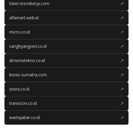
loker.resmikerja.com
↗
alfamart.web.id
↗
micro.co.id
↗
sanghyangseri.co.id
↗
dimensitekno.co.id
↗
bisnis-sumatra.com
↗
siiora.co.id
↗
transicon.co.id
↗
wartajabar.co.id
↗