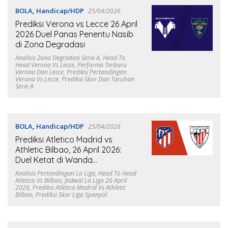
BOLA
,
Handicap/HDP
25/04/2026
Prediksi Verona vs Lecce 26 April
2026 Duel Panas Penentu Nasib
di Zona Degradasi
Analisis Zona Degradasi Serie A
,
Head To
Head Verona Vs Lecce
,
Performa Terbaru
Verona Dan Lecce
,
Prediksi Pertandingan
Verona Vs Lecce
,
Prediksi Skor Dan Taruhan
Serie A
BOLA
,
Handicap/HDP
25/04/2026
Prediksi Atletico Madrid vs
Athletic Bilbao, 26 April 2026:
Duel Ketat di Wanda
Metropolitano
Analisis Pertandingan La Liga
,
Head To Head
Atletico Vs Bilbao
,
Jadwal La Liga 26 April
2026
,
Prediksi Atletico Madrid Vs Athletic
Bilbao
,
Prediksi Skor Liga Spanyol