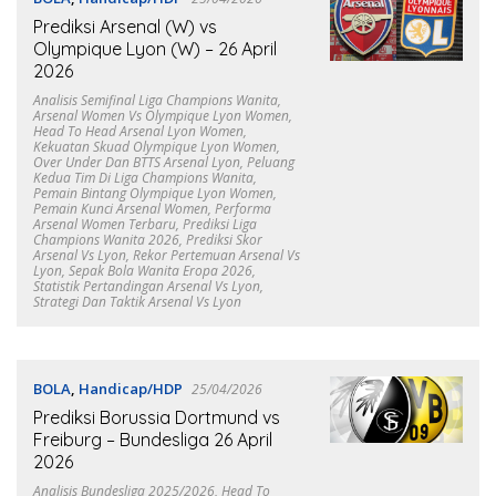
Prediksi Arsenal (W) vs
Olympique Lyon (W) – 26 April
2026
Analisis Semifinal Liga Champions Wanita
,
Arsenal Women Vs Olympique Lyon Women
,
Head To Head Arsenal Lyon Women
,
Kekuatan Skuad Olympique Lyon Women
,
Over Under Dan BTTS Arsenal Lyon
,
Peluang
Kedua Tim Di Liga Champions Wanita
,
Pemain Bintang Olympique Lyon Women
,
Pemain Kunci Arsenal Women
,
Performa
Arsenal Women Terbaru
,
Prediksi Liga
Champions Wanita 2026
,
Prediksi Skor
Arsenal Vs Lyon
,
Rekor Pertemuan Arsenal Vs
Lyon
,
Sepak Bola Wanita Eropa 2026
,
Statistik Pertandingan Arsenal Vs Lyon
,
Strategi Dan Taktik Arsenal Vs Lyon
BOLA
,
Handicap/HDP
25/04/2026
Prediksi Borussia Dortmund vs
Freiburg – Bundesliga 26 April
2026
Analisis Bundesliga 2025/2026
,
Head To