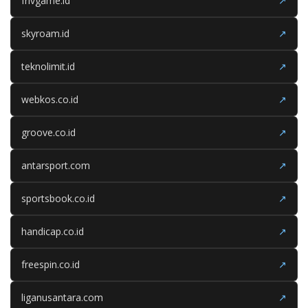
frivgame.id
↗
skyroam.id
↗
teknolimit.id
↗
webkos.co.id
↗
groove.co.id
↗
antarsport.com
↗
sportsbook.co.id
↗
handicap.co.id
↗
freespin.co.id
↗
liganusantara.com
↗