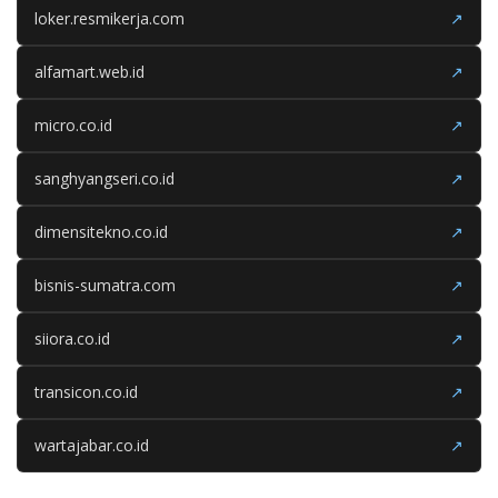
loker.resmikerja.com
↗
alfamart.web.id
↗
micro.co.id
↗
sanghyangseri.co.id
↗
dimensitekno.co.id
↗
bisnis-sumatra.com
↗
siiora.co.id
↗
transicon.co.id
↗
wartajabar.co.id
↗