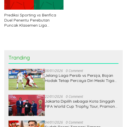
Prediksi Sporting vs Benfica
Duel Penentu Perebutan
Puncak Klasemen Liga
Portugal
Tranding
08/01/2026
0 Comment
Jelang Laga Persib vs Persija, Bojan
Hodak Tetap Percaya Diri Meski Tiga
Pilar Absen Latihan
22/01/2026
0 Comment
Jakarta Dipilih sebagai Kota Singgah
FIFA World Cup Trophy Tour, Pramono
Anung: Pertegas Status Kota Global
04/01/2026
0 Comment
Sudah Resmi Tangani Timnas