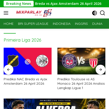
Skip
Breaking News
Prediksi NAC Breda vs Ajax Amsterdam 26 April 2026
to
content
HOME
BRI SUPER LEAGUE
INDONESIA
INGGRIS
DUNIA
S
Primeira Liga 2026
jax
Prediksi Toulouse vs AS
Prediksi Angers vs PSG – 
6
Monaco 26 April 2026 Analisis
April 2026
Lengkap Ligue 1