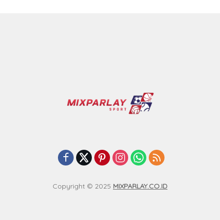
Copyright © 2025
MIXPARLAY.CO.ID