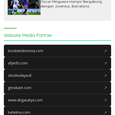
Oscar Mingueza Hampir Bergabung
dengan Juventus, Barcelona
Kehilangan Potensi Pendapatan
Website Media Partner
bookieindonesia.com
↗
afyinfo.com
↗
situsbudaya.id
↗
gresikarir.com
↗
www.dirgasatya.com
↗
kafeilmu.com
↗