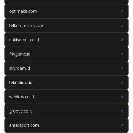
optimakit.com
↗
telkomtelstra.co.id
↗
dakisemut.co.id
↗
frivgame.id
↗
skyroam.id
↗
teknolimit.id
↗
webkos.co.id
↗
groove.co.id
↗
antarsport.com
↗