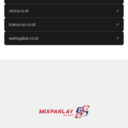
siiora.co.id
↗
transicon.co.id
↗
wartajabar.co.id
↗