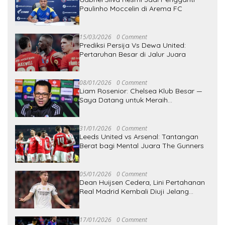
Paulinho Moccelin di Arema FC
15/03/2026
0 Comment
Prediksi Persija Vs Dewa United:
Pertaruhan Besar di Jalur Juara
08/01/2026
0 Comment
Liam Rosenior: Chelsea Klub Besar —
Saya Datang untuk Meraih
Kemenangan
31/01/2026
0 Comment
Leeds United vs Arsenal: Tantangan
Berat bagi Mental Juara The Gunners
05/01/2026
0 Comment
Dean Huijsen Cedera, Lini Pertahanan
Real Madrid Kembali Diuji Jelang
Hadapi Real Betis
17/01/2026
0 Comment