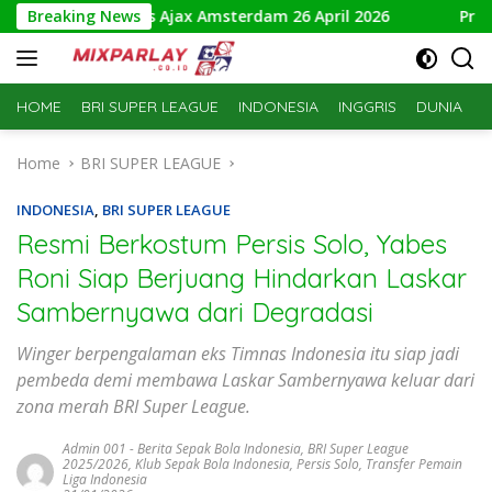
Skip
 NAC Breda vs Ajax Amsterdam 26 April 2026
Breaking News
Prediksi Tou
to
content
HOME
BRI SUPER LEAGUE
INDONESIA
INGGRIS
DUNIA
S
Home
BRI SUPER LEAGUE
INDONESIA
,
BRI SUPER LEAGUE
Resmi Berkostum Persis Solo, Yabes
Roni Siap Berjuang Hindarkan Laskar
Sambernyawa dari Degradasi
Winger berpengalaman eks Timnas Indonesia itu siap jadi
pembeda demi membawa Laskar Sambernyawa keluar dari
zona merah BRI Super League.
Admin 001
-
Berita Sepak Bola Indonesia
,
BRI Super League
2025/2026
,
Klub Sepak Bola Indonesia
,
Persis Solo
,
Transfer Pemain
Liga Indonesia