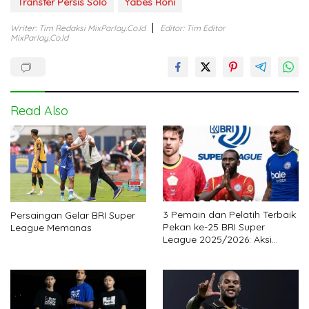
Transfer Persis Solo
Yabes Roni
Writer: Tim Redaksi MixParlay.co.id
Editor: Tim Editor
MixParlay.co.id
Read Also
3 Pemain dan Pelatih Terbaik
Persaingan Gelar BRI Super
Pekan ke-25 BRI Super
League Memanas
League 2025/2026: Aksi
Gemilang Legiun Asing Bantu
Tim Kejutan