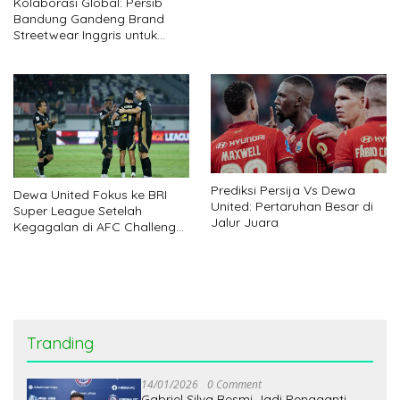
Kolaborasi Global: Persib
Persita Beri Kejutan
Bandung Gandeng Brand
Streetwear Inggris untuk
Koleksi Eksklusif
Prediksi Persija Vs Dewa
Dewa United Fokus ke BRI
United: Pertaruhan Besar di
Super League Setelah
Jalur Juara
Kegagalan di AFC Challenge
League
Tranding
14/01/2026
0 Comment
Gabriel Silva Resmi Jadi Pengganti