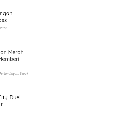
ungan
ossi
inese
etan Merah
 Memberi
Pertandingan
,
Sepak
ity: Duel
ar