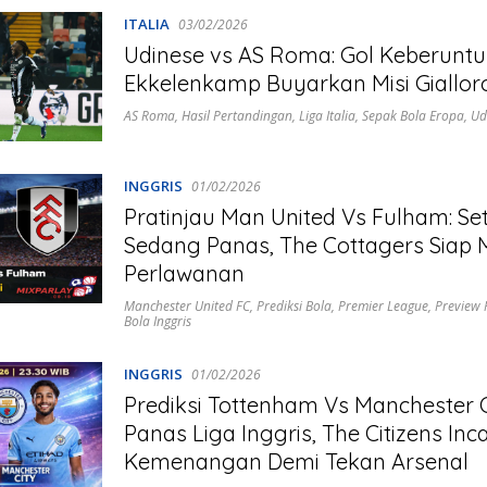
ITALIA
03/02/2026
Udinese vs AS Roma: Gol Keberunt
Ekkelenkamp Buyarkan Misi Giallor
AS Roma
,
Hasil Pertandingan
,
Liga Italia
,
Sepak Bola Eropa
,
Ud
INGGRIS
01/02/2026
Pratinjau Man United Vs Fulham: S
Sedang Panas, The Cottagers Siap
Perlawanan
Manchester United FC
,
Prediksi Bola
,
Premier League
,
Preview 
Bola Inggris
INGGRIS
01/02/2026
Prediksi Tottenham Vs Manchester C
Panas Liga Inggris, The Citizens Inc
Kemenangan Demi Tekan Arsenal