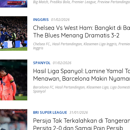
Big Match
,
Prediksi Bola
,
Premier League
,
Preview Pertanding
INGGRIS
01/02/2026
Chelsea Vs West Ham: Bangkit di B
The Blues Menang Dramatis 3-2
Chelsea FC.
,
Hasil Pertandingan
,
Klasemen Liga Inggris
,
Premie
Inggris
SPANYOL
01/02/2026
Hasil Liga Spanyol: Lamine Yamal T
Menawan, Barcelona Makin Nyaman
Barcelona FC
,
Hasil Pertandingan
,
Klasemen Liga
,
Liga Domest
Spanyol
BRI SUPER LEAGUE
31/01/2026
Persija Tak Terkalahkan di Tangera
Persita 2-0 dan Samai Poin Persib