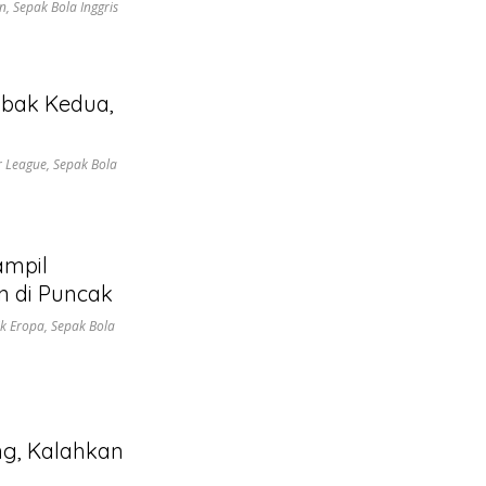
an
,
Sepak Bola Inggris
abak Kedua,
r League
,
Sepak Bola
ampil
 di Puncak
ik Eropa
,
Sepak Bola
ng, Kalahkan