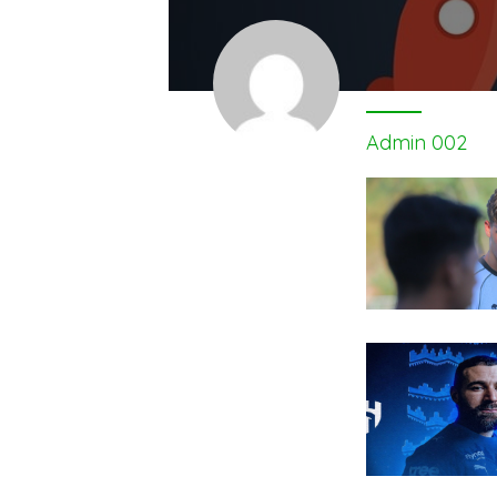
Admin 002