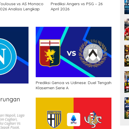
Angers vs PSG – 26
Prediksi Arsenal (W) vs
Predi
6
Olympique Lyon (W) – 26 April
Freib
2026
2026
Prediksi Genoa vs Udinese: Duel Tengah
Klasemen Serie A
tarungan
ari Napoli
,
Laga
im Cagliari
,
ksi Cagliari Vs
n Sepak Pojok
,