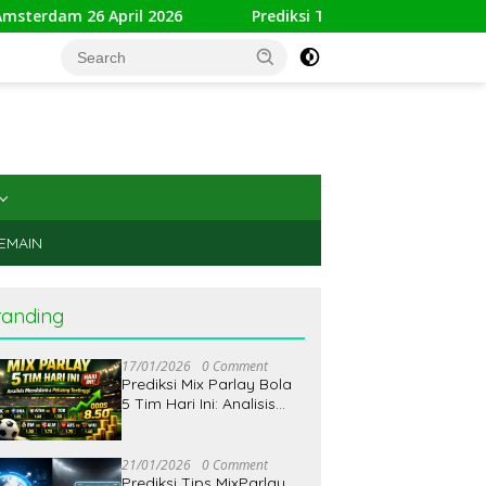
 26 April 2026
Prediksi Toulouse vs AS Monaco 26 April 
PEMAIN
randing
17/01/2026
0 Comment
Prediksi Mix Parlay Bola
5 Tim Hari Ini: Analisis
Mendalam dengan
Peluang Tertinggi
Prediksi Stuttgart vs Werder
Bremen 26 April 2026 Tuan
21/01/2026
0 Comment
Rumah Dibayangi Jadwal
Prediksi Tips MixParlay