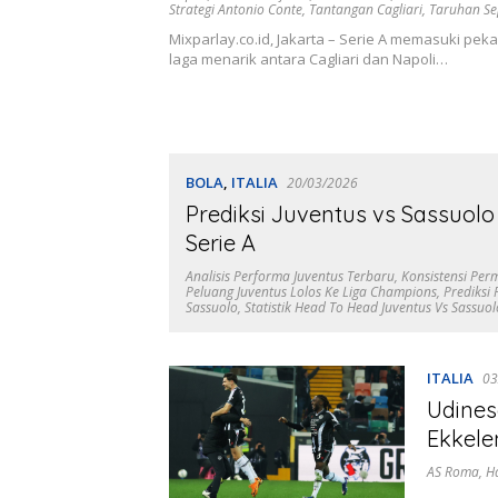
Strategi Antonio Conte
,
Tantangan Cagliari
,
Taruhan Se
Mixparlay.co.id, Jakarta – Serie A memasuki pek
laga menarik antara Cagliari dan Napoli…
BOLA
,
ITALIA
20/03/2026
Prediksi Juventus vs Sassuolo
Serie A
Analisis Performa Juventus Terbaru
,
Konsistensi Per
Peluang Juventus Lolos Ke Liga Champions
,
Prediksi
Sassuolo
,
Statistik Head To Head Juventus Vs Sassuol
ITALIA
03
Udines
Ekkele
AS Roma
,
H