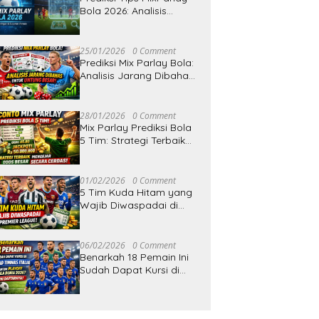
ksi Borussia Dortmund vs
P
Padat
Bola 2026: Analisis
urg – Bundesliga 26 April
A
Pertandingan & Susunan
N
Pemain Terbaru
25/01/2026
0 Comment
Prediksi Mix Parlay Bola:
Analisis Jarang Dibahas
untuk Untung Besar
28/01/2026
0 Comment
Mix Parlay Prediksi Bola
5 Tim: Strategi Terbaik
Mengejar Odds Besar
Secara Cerdas
01/02/2026
0 Comment
5 Tim Kuda Hitam yang
Wajib Diwaspadai di
Premier League Musim Ini
06/02/2026
0 Comment
Benarkah 18 Pemain Ini
Sudah Dapat Kursi di
Skuad Timnas Italia
untuk Playoff Piala Dunia
2026? Ini Daftarnya!