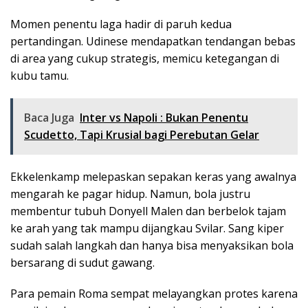
Momen penentu laga hadir di paruh kedua
pertandingan. Udinese mendapatkan tendangan bebas
di area yang cukup strategis, memicu ketegangan di
kubu tamu.
Baca Juga
Inter vs Napoli : Bukan Penentu
Scudetto, Tapi Krusial bagi Perebutan Gelar
Ekkelenkamp melepaskan sepakan keras yang awalnya
mengarah ke pagar hidup. Namun, bola justru
membentur tubuh Donyell Malen dan berbelok tajam
ke arah yang tak mampu dijangkau Svilar. Sang kiper
sudah salah langkah dan hanya bisa menyaksikan bola
bersarang di sudut gawang.
Para pemain Roma sempat melayangkan protes karena