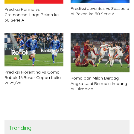
Prediksi Juventus vs Sassuolo
Prediksi Parma vs
di Pekan ke-30 Serie A
Cremonese: Laga Pekan ke-
30 Serie A
Prediksi Fiorentina vs Como:
Babak 16 Besar Coppa Italia
Roma dan Milan Berbagi
2025/26
Angka Usai Bermain Imbang
di Olimpico
Tranding