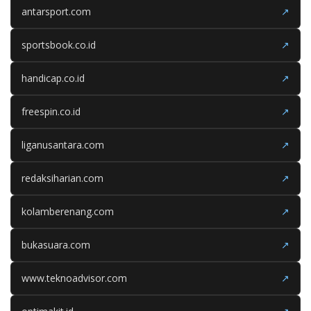
antarsport.com
↗
sportsbook.co.id
↗
handicap.co.id
↗
freespin.co.id
↗
liganusantara.com
↗
redaksiharian.com
↗
kolamberenang.com
↗
bukasuara.com
↗
www.teknoadvisor.com
↗