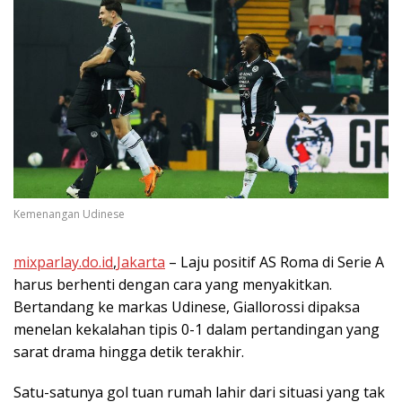
Kemenangan Udinese
mixparlay.do.id
,
Jakarta
– Laju positif AS Roma di Serie A
harus berhenti dengan cara yang menyakitkan.
Bertandang ke markas Udinese, Giallorossi dipaksa
menelan kekalahan tipis 0-1 dalam pertandingan yang
sarat drama hingga detik terakhir.
Satu-satunya gol tuan rumah lahir dari situasi yang tak