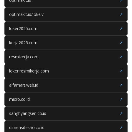
optimakit.id
↗
optimakit.id/loker/
↗
loker2025.com
↗
kerja2025.com
↗
resmikerja.com
↗
loker.resmikerja.com
↗
alfamart.web.id
↗
micro.co.id
↗
sanghyangseri.co.id
↗
dimensitekno.co.id
↗