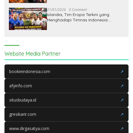
21/01/2026
0 Comment
Islandia, Tim Eropa Terkini yang
Menghadapi Timnas Indonesia:
Bulgaria Siap Memberikan Tantangan
di FIFA Series 2026
Website Media Partner
bookieindonesia.com
↗
afyinfo.com
↗
situsbudaya.id
↗
gresikarir.com
↗
www.dirgasatya.com
↗