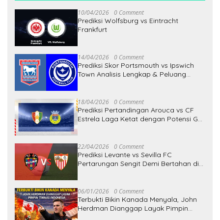
10/04/2026
0 Comment
Prediksi Wolfsburg vs Eintracht
Frankfurt
14/04/2026
0 Comment
Prediksi Skor Portsmouth vs Ipswich
Town Analisis Lengkap & Peluang
Pertandingan
18/04/2026
0 Comment
Prediksi Pertandingan Arouca vs CF
Estrela Laga Ketat dengan Potensi Gol
Tinggi
22/04/2026
0 Comment
Prediksi Levante vs Sevilla FC
Pertarungan Sengit Demi Bertahan di
La Liga – 24 April 2026
06/01/2026
0 Comment
Terbukti Bikin Kanada Menyala, John
Herdman Dianggap Layak Pimpin
Timnas Indonesia