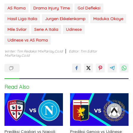
AS Roma
Drama Injury Time
Gol Defleksi
Hasil Liga Italia
Jurgen Ekkelenkamp
Maduka Okoye
Mile Svilar
Serie A Italia
Udinese
Udinese vs AS Roma
Writer: Tim Redaksi MixParlay.co.id
Editor: Tim Editor
MixParlay.co.id
Read Also
Prediksi Cagliari vs Napoli:
Prediksi Genoa vs Udinese: