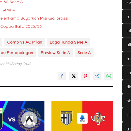
e-30 Serie A
k
 Serie A
re
elenkamp Buyarkan Misi Giallorossi
 Coppa Italia 2025/26
lo
Como vs AC Milan
Laga Tunda Serie A
al
njau Pertandingan
Preview Serie A
Serie A
mi
itor MixParlay.co.id
sa
di
bi
si
tr