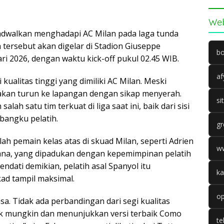
Web
adwalkan menghadapi AC Milan pada laga tunda
 tersebut akan digelar di Stadion Giuseppe
bo
uari 2026, dengan waktu kick-off pukul 02.45 WIB.
af
ualitas tinggi yang dimiliki AC Milan. Meski
 akan turun ke lapangan dengan sikap menyerah.
si
ah satu tim terkuat di liga saat ini, baik dari sisi
bangku pelatih.
gr
h pemain kelas atas di skuad Milan, seperti Adrien
w
fana, yang dipadukan dengan kepemimpinan pelatih
ndati demikian, pelatih asal Spanyol itu
ka
d tampil maksimal.
op
sa. Tidak ada perbandingan dari segi kualitas
baik mungkin dan menunjukkan versi terbaik Como
te