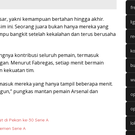
fr
esar, yakni kemampuan bertahan hingga akhir.
li
im ini. Seorang juara bukan hanya mereka yang
mpu bangkit setelah kekalahan dan terus berusaha
re
k
gnya kontribusi seluruh pemain, termasuk
an. Menurut Fabregas, setiap menit bermain
b
n kekuatan tim.
w
rmasuk mereka yang hanya tampil beberapa menit.
angun,” pungkas mantan pemain Arsenal dan
op
op
it di Pekan ke-30 Serie A
l
semen Serie A