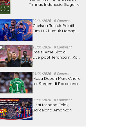
Timnas Indonesia Gagal ke
Piala Dunia 2026: Saya
Sudah Memilih dengan
Segala Kebanggaan,
02/01/2026
0 Comment
Cinta, Termasuk
Chelsea Tunjuk Pelatih
Kegagalan
Tim U-21 untuk Hadapi
Manchester City Usai
Berpisah dengan Enzo
Maresca
15/01/2026
0 Comment
Posisi Arne Slot di
Liverpool Terancam, Xabi
Alonso Muncul sebagai
Ancaman
01/01/2026
0 Comment
Masa Depan Marc-Andre
ter Stegen di Barcelona
Menjadi Perhatian
Jelang Bursa Transfer
Januari 2026
08/01/2026
0 Comment
Usai Menang Telak,
Barcelona Amankan
Tiket Final Supercopa de
España