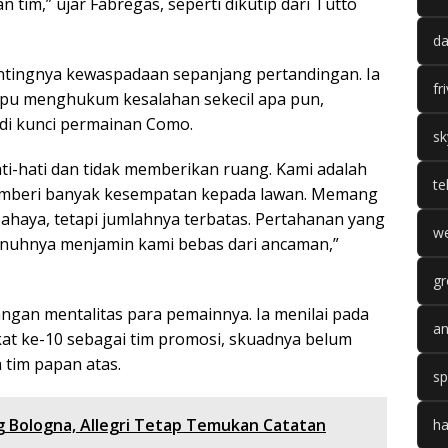
im,” ujar Fabregas, seperti dikutip dari Tutto
da
ntingnya kewaspadaan sepanjang pertandingan. Ia
fr
pu menghukum kesalahan sekecil apa pun,
adi kunci permainan Como.
sk
i-hati dan tidak memberikan ruang. Kami adalah
te
memberi banyak kesempatan kepada lawan. Memang
ahaya, tetapi jumlahnya terbatas. Pertahanan yang
we
enuhnya menjamin kami bebas dari ancaman,”
gr
an mentalitas para pemainnya. Ia menilai pada
an
gkat ke-10 sebagai tim promosi, skuadnya belum
 tim papan atas.
sp
 Bologna, Allegri Tetap Temukan Catatan
ha