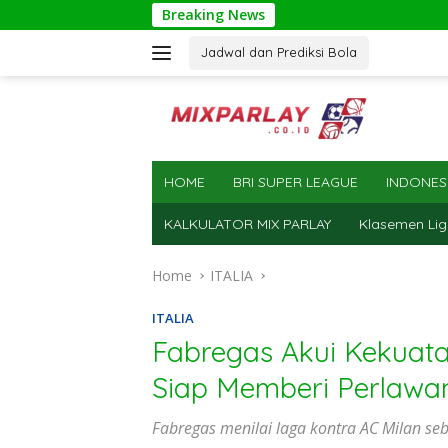
Skip
Breaking News
to
content
Jadwal dan Prediksi Bola
HOME
BRI SUPER LEAGUE
INDONES
KALKULATOR MIX PARLAY
Klasemen Lig
Home
ITALIA
ITALIA
Fabregas Akui Kekuat
Siap Memberi Perlawa
Fabregas menilai laga kontra AC Milan s