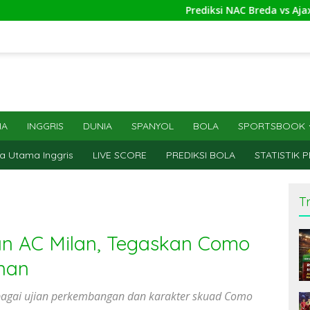
Prediksi NAC Breda vs Ajax Amsterdam 2
IA
INGGRIS
DUNIA
SPANYOL
BOLA
SPORTSBOOK
a Utama Inggris
LIVE SCORE
PREDIKSI BOLA
STATISTIK 
T
an AC Milan, Tegaskan Como
nan
ebagai ujian perkembangan dan karakter skuad Como