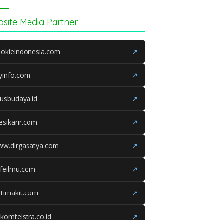
site Media Partner
okieindonesia.com
↗
yinfo.com
↗
tusbudaya.id
↗
esikarir.com
↗
ww.dirgasatya.com
↗
feilmu.com
↗
timakit.com
↗
lkomtelstra.co.id
↗