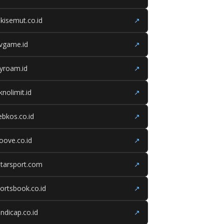
kisemut.co.id
↗
ivgame.id
↗
yroam.id
↗
knolimit.id
↗
bkos.co.id
↗
oove.co.id
↗
tarsport.com
↗
ortsbook.co.id
↗
ndicap.co.id
↗