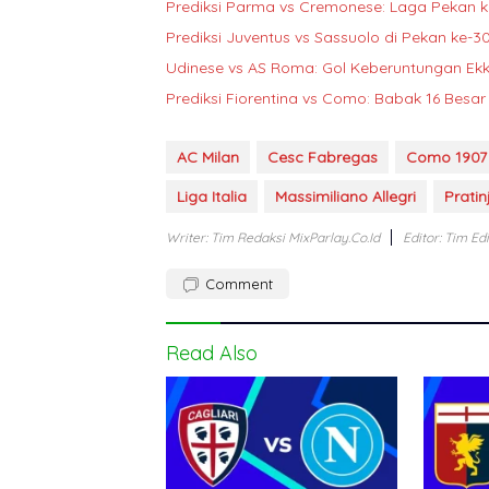
Prediksi Parma vs Cremonese: Laga Pekan k
Prediksi Juventus vs Sassuolo di Pekan ke-30
Udinese vs AS Roma: Gol Keberuntungan Ekk
Prediksi Fiorentina vs Como: Babak 16 Besar
AC Milan
Cesc Fabregas
Como 1907
Liga Italia
Massimiliano Allegri
Prati
Writer: Tim Redaksi MixParlay.co.id
Editor: Tim Ed
Comment
Read Also