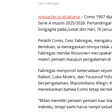
Cesc Fabregas
mixparlay.co.id
,
Jakarta
– Como 1907 dij
Serie A musim 2025/2026. Pertandingan
Sinigaglia pada Jumat dini hari, 16 Jan
Pelatih Como, Cesc Fabregas, mengakui k
demikian, ia menegaskan timnya tidak
Fabregas menilai Rossoneri merupakan sal
materi pemain maupun pengalaman di 
Fabregas menyoroti keberadaan sejumla
Rabiot, Luka Modric, dan Youssouf Fo
berpengalaman, Massimiliano Allegri. Ke
menekankan bahwa Como tetap berteka
“Milan memiliki pemain-pemain luar bia
individu, tetapi kami harus tampil se