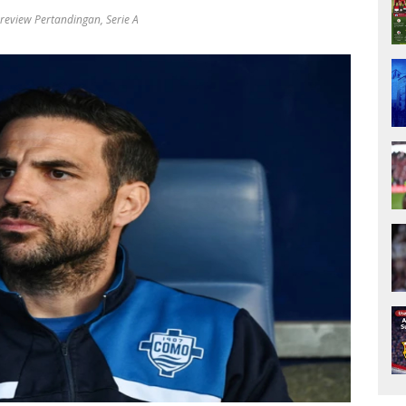
review Pertandingan
,
Serie A