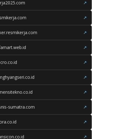
erja2025.com
↗
smikerja.com
↗
ker.resmikerja.com
↗
famart.web.id
↗
cro.co.id
↗
nghyangseri.co.id
↗
mensitekno.co.id
↗
snis-sumatra.com
↗
iora.co.id
↗
ansicon.co.id
↗