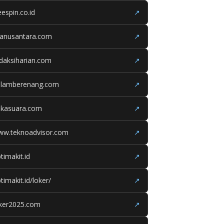
eespin.co.id
↗
ganusantara.com
↗
daksiharian.com
↗
olamberenang.com
↗
ukasuara.com
↗
ww.teknoadvisor.com
↗
timakit.id
↗
timakit.id/loker/
↗
oker2025.com
↗