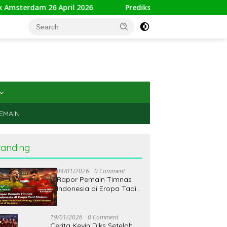
6 April 2026
Prediksi Toulouse vs AS Monaco 26 April 20
PEMAIN
randing
04/01/2026
0 Comment
Rapor Pemain Timnas
Indonesia di Eropa Tadi
Malam: Jay Idzes Raih
Hasil Imbang, Calvin
Verdonk Keok di
19/01/2026
0 Comment
Kandang
Cerita Kevin Diks Setelah