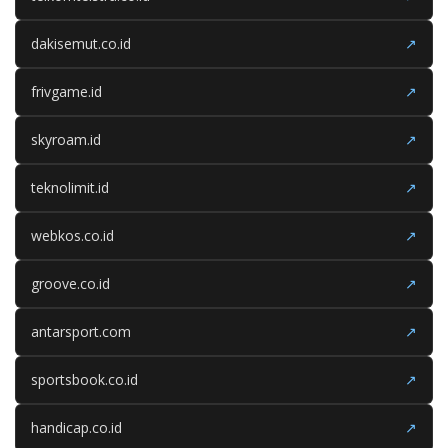
dakisemut.co.id
↗
frivgame.id
↗
skyroam.id
↗
teknolimit.id
↗
webkos.co.id
↗
groove.co.id
↗
antarsport.com
↗
sportsbook.co.id
↗
handicap.co.id
↗