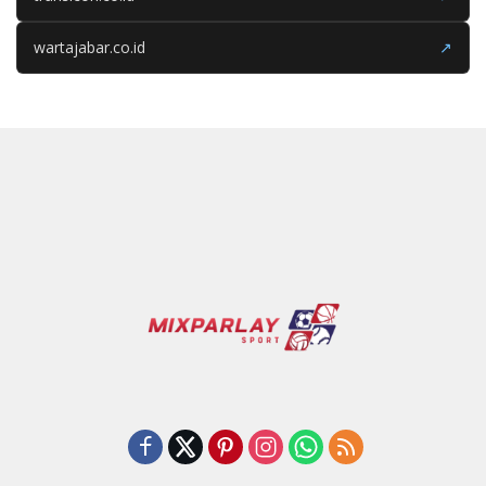
wartajabar.co.id
↗