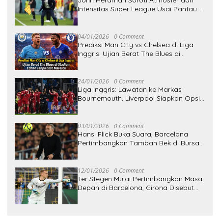
John Herdman Soroti Atmosfer dan
Intensitas Super League Usai Pantau
Persija
04/01/2026
0 Comment
Prediksi Man City vs Chelsea di Liga
Inggris: Ujian Berat The Blues di
Stadion Etihad Tanpa Enzo Maresca
24/01/2026
0 Comment
Liga Inggris: Lawatan ke Markas
Bournemouth, Liverpool Siapkan Opsi
Perombakan Tim
03/01/2026
0 Comment
Hansi Flick Buka Suara, Barcelona
Pertimbangkan Tambah Bek di Bursa
Januari
12/01/2026
0 Comment
Ter Stegen Mulai Pertimbangkan Masa
Depan di Barcelona, Girona Disebut
Siap Menjadi Pelabuhan Baru