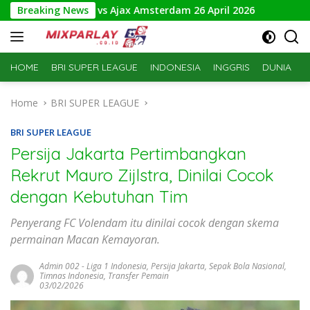
Skip
si NAC Breda vs Ajax Amsterdam 26 April 2026
Breaking News
Prediksi 
to
content
HOME
BRI SUPER LEAGUE
INDONESIA
INGGRIS
DUNIA
S
Home
BRI SUPER LEAGUE
BRI SUPER LEAGUE
Persija Jakarta Pertimbangkan
Rekrut Mauro Zijlstra, Dinilai Cocok
dengan Kebutuhan Tim
Penyerang FC Volendam itu dinilai cocok dengan skema
permainan Macan Kemayoran.
Admin 002
-
Liga 1 Indonesia
,
Persija Jakarta
,
Sepak Bola Nasional
,
Timnas Indonesia
,
Transfer Pemain
03/02/2026