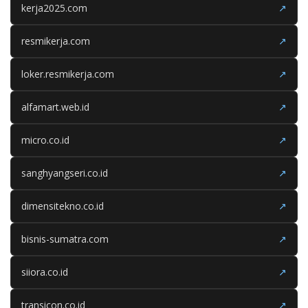
kerja2025.com
↗
resmikerja.com
↗
loker.resmikerja.com
↗
alfamart.web.id
↗
micro.co.id
↗
sanghyangseri.co.id
↗
dimensitekno.co.id
↗
bisnis-sumatra.com
↗
siiora.co.id
↗
transicon.co.id
↗