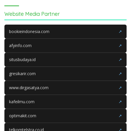
Website Media Partner
bookieindonesia.com
↗
afyinfo.com
↗
situsbudaya.id
↗
gresikarir.com
↗
www.dirgasatya.com
↗
kafeilmu.com
↗
optimakit.com
↗
telkomtelstra.co.id
↗