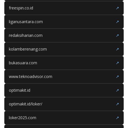
freespin.co.id
↗
liganusantara.com
↗
redaksiharian.com
↗
kolamberenang.com
↗
bukasuara.com
↗
www.teknoadvisor.com
↗
optimakit.id
↗
optimakit.id/loker/
↗
loker2025.com
↗