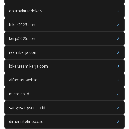
optimakit.id/loker/
↗
loker2025.com
↗
kerja2025.com
↗
resmikerja.com
↗
loker.resmikerja.com
↗
alfamart.web.id
↗
micro.co.id
↗
sanghyangseri.co.id
↗
dimensitekno.co.id
↗