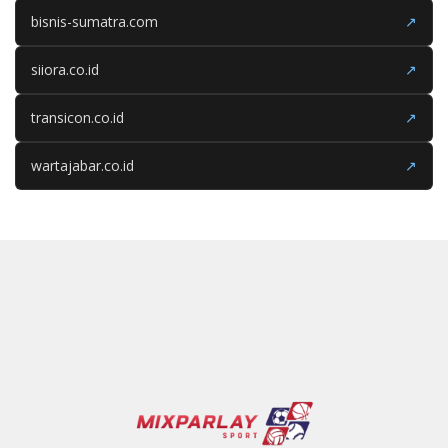
bisnis-sumatra.com
↗
siiora.co.id
↗
transicon.co.id
↗
wartajabar.co.id
↗