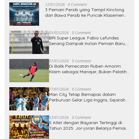
12/01/2026
0 Comment
3 Pemain Persib yang Tampil Kinclong
dan Bawa Persib ke Puncak Klasemen
BRI Super League: Andil 2 Penggawa
Timnas Indonesia
03/02/2026
0 Comment
BRI Super League: Fabio Lefundes
Senang Dampak Instan Pemain Baru,
Transfer Borneo FC Diibaratkan Pit
Stop Balapan
07/01/2026
0 Comment
Di Balik Pemecatan Ruben Amorim:
Klaim sebagai Manajer, Bukan Pelatih
Kepala — Apa Makna Perbedaannya?
27/01/2026
0 Comment
Man City Tetap Bernapas dalam
Perburuan Gelar Liga Inggris, Sejarah
Jadi Cermin
03/01/2026
0 Comment
5 Atlet dengan Bayaran Tertinggi di
Tahun 2025: Jor-joran Belanja Pemain,
Manchester City Tekor Pertama