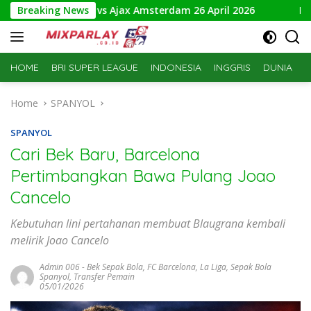
Skip
si NAC Breda vs Ajax Amsterdam 26 April 2026
Breaking News
Prediksi 
to
content
HOME
BRI SUPER LEAGUE
INDONESIA
INGGRIS
DUNIA
S
Home
SPANYOL
SPANYOL
Cari Bek Baru, Barcelona
Pertimbangkan Bawa Pulang Joao
Cancelo
Kebutuhan lini pertahanan membuat Blaugrana kembali
melirik Joao Cancelo
Admin 006
-
Bek Sepak Bola
,
FC Barcelona
,
La Liga
,
Sepak Bola
Spanyol
,
Transfer Pemain
05/01/2026