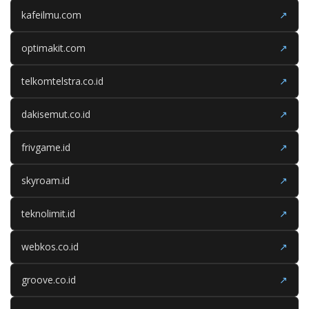
kafeilmu.com
↗
optimakit.com
↗
telkomtelstra.co.id
↗
dakisemut.co.id
↗
frivgame.id
↗
skyroam.id
↗
teknolimit.id
↗
webkos.co.id
↗
groove.co.id
↗