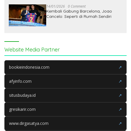
Kalinya Sejak Era Covid
14/01/2026
0 Comment
Kembali Gabung Barcelona, Joao
Cancelo: Seperti di Rumah Sendiri
Website Media Partner
bookieindonesia.com
↗
afyinfo.com
↗
situsbudaya.id
↗
gresikarir.com
↗
www.dirgasatya.com
↗