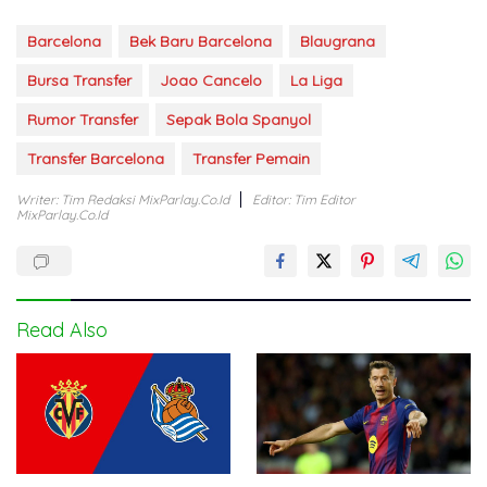
Barcelona
Bek Baru Barcelona
Blaugrana
Bursa Transfer
Joao Cancelo
La Liga
Rumor Transfer
Sepak Bola Spanyol
Transfer Barcelona
Transfer Pemain
Writer: Tim Redaksi MixParlay.co.id
Editor: Tim Editor
MixParlay.co.id
Read Also