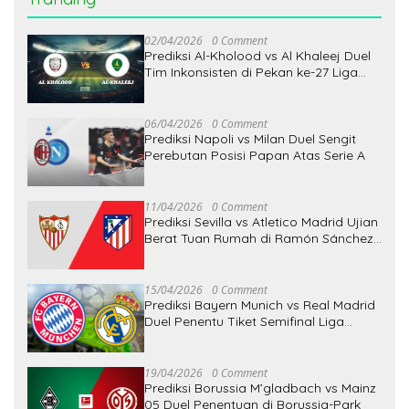
02/04/2026
0 Comment
Prediksi Al-Kholood vs Al Khaleej Duel
Tim Inkonsisten di Pekan ke-27 Liga
Pro Saudi
06/04/2026
0 Comment
Prediksi Napoli vs Milan Duel Sengit
Perebutan Posisi Papan Atas Serie A
11/04/2026
0 Comment
Prediksi Sevilla vs Atletico Madrid Ujian
Berat Tuan Rumah di Ramón Sánchez
Pizjuán
15/04/2026
0 Comment
Prediksi Bayern Munich vs Real Madrid
Duel Penentu Tiket Semifinal Liga
Champions
19/04/2026
0 Comment
Prediksi Borussia M’gladbach vs Mainz
05 Duel Penentuan di Borussia-Park