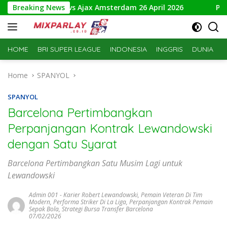
Skip
i NAC Breda vs Ajax Amsterdam 26 April 2026
Breaking News
Prediksi T
to
content
HOME
BRI SUPER LEAGUE
INDONESIA
INGGRIS
DUNIA
S
Home
SPANYOL
SPANYOL
Barcelona Pertimbangkan
Perpanjangan Kontrak Lewandowski
dengan Satu Syarat
Barcelona Pertimbangkan Satu Musim Lagi untuk
Lewandowski
Admin 001
-
Karier Robert Lewandowski
,
Pemain Veteran Di Tim
Modern
,
Performa Striker Di La Liga
,
Perpanjangan Kontrak Pemain
Sepak Bola
,
Strategi Bursa Transfer Barcelona
07/02/2026