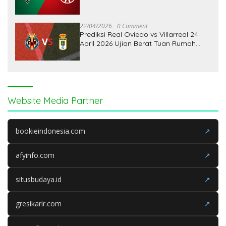
22/04/2026
0 Comment
Prediksi Real Oviedo vs Villarreal 24
April 2026 Ujian Berat Tuan Rumah
Hadapi Kandidat Tiga Besar
Website Media Partner
bookieindonesia.com
↗
afyinfo.com
↗
situsbudaya.id
↗
gresikarir.com
↗