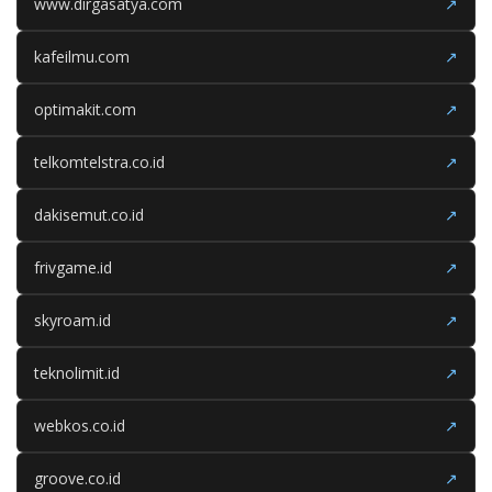
www.dirgasatya.com
↗
kafeilmu.com
↗
optimakit.com
↗
telkomtelstra.co.id
↗
dakisemut.co.id
↗
frivgame.id
↗
skyroam.id
↗
teknolimit.id
↗
webkos.co.id
↗
groove.co.id
↗