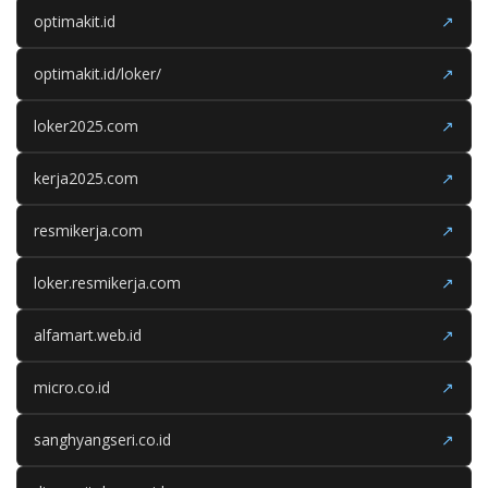
optimakit.id
↗
optimakit.id/loker/
↗
loker2025.com
↗
kerja2025.com
↗
resmikerja.com
↗
loker.resmikerja.com
↗
alfamart.web.id
↗
micro.co.id
↗
sanghyangseri.co.id
↗