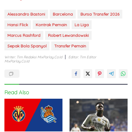
Alessandro Bastoni
Barcelona
Bursa Transfer 2026
Hansi Flick
Kontrak Pemain
La Liga
Marcus Rashford
Robert Lewandowski
Sepak Bola Spanyol
Transfer Pemain
Writer: Tim Redaksi MixParlay.co.id
Editor: Tim Editor
MixParlay.co.id
Read Also