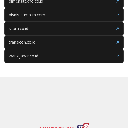
dimensitekno.co.id
↗
bisnis-sumatra.com
↗
siiora.co.id
↗
transicon.co.id
↗
wartajabar.co.id
↗