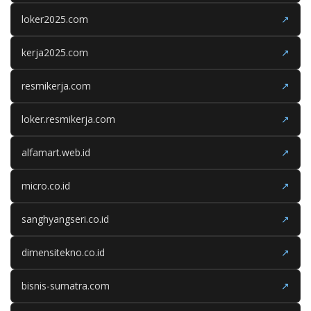
loker2025.com
↗
kerja2025.com
↗
resmikerja.com
↗
loker.resmikerja.com
↗
alfamart.web.id
↗
micro.co.id
↗
sanghyangseri.co.id
↗
dimensitekno.co.id
↗
bisnis-sumatra.com
↗