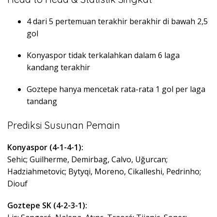
4 dari 5 pertemuan terakhir berakhir di bawah 2,5
gol
Konyaspor tidak terkalahkan dalam 6 laga
kandang terakhir
Goztepe hanya mencetak rata-rata 1 gol per laga
tandang
Prediksi Susunan Pemain
Konyaspor (4-1-4-1):
Sehic; Guilherme, Demirbag, Calvo, Uğurcan;
Hadziahmetovic; Bytyqi, Moreno, Cikalleshi, Pedrinho;
Diouf
Goztepe SK (4-2-3-1):