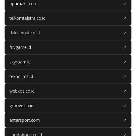
optimakit.com
↗
telkomtelstra.co.id
↗
dakisemut.co.id
↗
frivgame.id
↗
skyroam.id
↗
teknolimit.id
↗
webkos.co.id
↗
groove.co.id
↗
antarsport.com
↗
sportsbook.co.id
↗