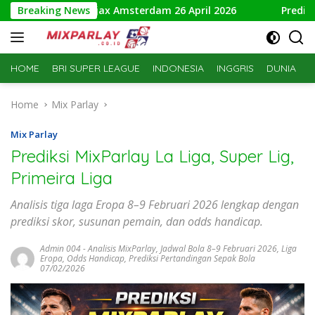
Skip
 Breda vs Ajax Amsterdam 26 April 2026
Breaking News
Prediksi Toulous
to
content
HOME
BRI SUPER LEAGUE
INDONESIA
INGGRIS
DUNIA
S
Home
Mix Parlay
Mix Parlay
Prediksi MixParlay La Liga, Super Lig,
Primeira Liga
Analisis tiga laga Eropa 8–9 Februari 2026 lengkap dengan
prediksi skor, susunan pemain, dan odds handicap.
Admin 004
-
Analisis MixParlay
,
Jadwal Bola 8–9 Februari 2026
,
Liga
Eropa
,
Odds Handicap
,
Prediksi Pertandingan Sepak Bola
07/02/2026