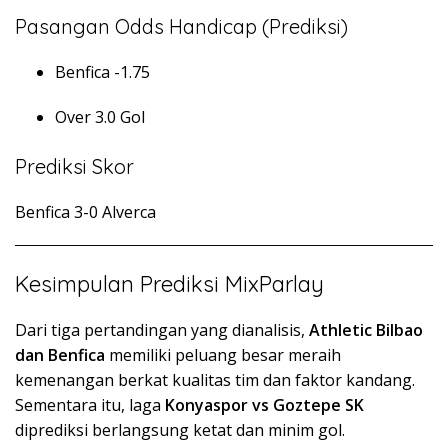
Pasangan Odds Handicap (Prediksi)
Benfica -1.75
Over 3.0 Gol
Prediksi Skor
Benfica 3-0 Alverca
Kesimpulan Prediksi MixParlay
Dari tiga pertandingan yang dianalisis,
Athletic Bilbao
dan Benfica
memiliki peluang besar meraih
kemenangan berkat kualitas tim dan faktor kandang.
Sementara itu, laga
Konyaspor vs Goztepe SK
diprediksi berlangsung ketat dan minim gol.