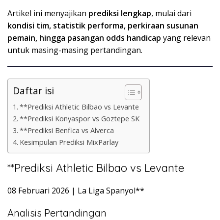
Artikel ini menyajikan
prediksi lengkap
, mulai dari
kondisi tim, statistik performa, perkiraan susunan
pemain, hingga pasangan odds handicap
yang relevan
untuk masing-masing pertandingan.
Daftar isi
**Prediksi Athletic Bilbao vs Levante
**Prediksi Konyaspor vs Goztepe SK
**Prediksi Benfica vs Alverca
Kesimpulan Prediksi MixParlay
**Prediksi Athletic Bilbao vs Levante
08 Februari 2026 | La Liga Spanyol**
Analisis Pertandingan