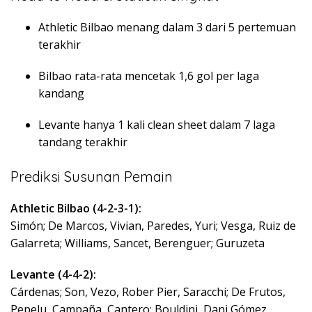
Athletic Bilbao menang dalam 3 dari 5 pertemuan
terakhir
Bilbao rata-rata mencetak 1,6 gol per laga
kandang
Levante hanya 1 kali clean sheet dalam 7 laga
tandang terakhir
Prediksi Susunan Pemain
Athletic Bilbao (4-2-3-1):
Simón; De Marcos, Vivian, Paredes, Yuri; Vesga, Ruiz de
Galarreta; Williams, Sancet, Berenguer; Guruzeta
Levante (4-4-2):
Cárdenas; Son, Vezo, Rober Pier, Saracchi; De Frutos,
Pepelu, Campaña, Cantero; Bouldini, Dani Gómez