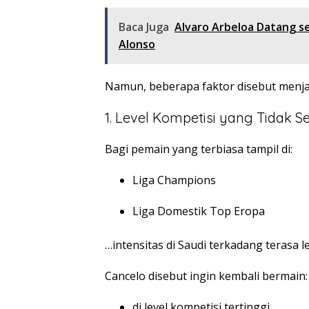
Baca Juga
Alvaro Arbeloa Datang se
Alonso
Namun, beberapa faktor disebut menja
1. Level Kompetisi yang Tidak 
Bagi pemain yang terbiasa tampil di:
Liga Champions
Liga Domestik Top Eropa
…intensitas di Saudi terkadang terasa l
Cancelo disebut ingin kembali bermain:
di level kompetisi tertinggi