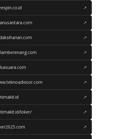
eespin.co.id
↗
ganusantara.com
↗
daksiharian.com
↗
olamberenang.com
↗
ukasuara.com
↗
ww.teknoadvisor.com
↗
timakit.id
↗
timakit.id/loker/
↗
oker2025.com
↗