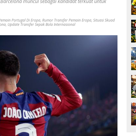
 Barcelona muncul sebagai kandidat terkuat untuk
emain Portugal Di Eropa
,
Rumor Transfer Pemain Eropa
,
Situasi Skuad
lona
,
Update Transfer Sepak Bola Internasional