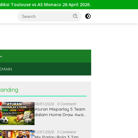
e vs AS Monaco 26 April 2026 Analisis Lengkap Ligue 1
P
PEMAIN
randing
08/01/2026
0 Comment
Aturan Mixparlay 5 Team
dalam Home Draw Away
yang Wajib Dipahami
Pemain
12/01/2026
0 Comment
Mix Parlay Bola 3 Tim