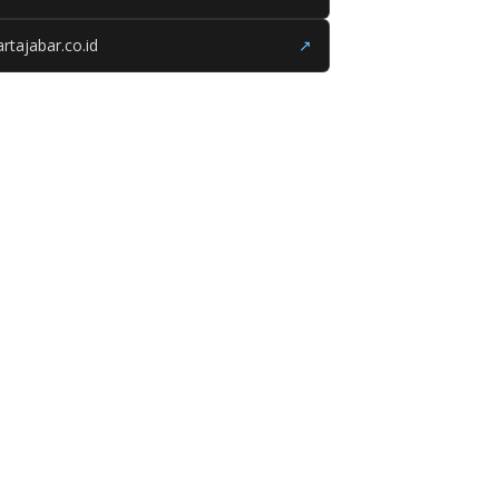
rtajabar.co.id
↗