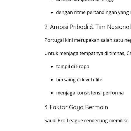
dengan ritme pertandingan yang me
2. Ambisi Pribadi & Tim Nasiona
Portugal kini merupakan salah satu n
Untuk menjaga tempatnya di timnas, Ca
tampil di Eropa
bersaing di level elite
menjaga konsistensi performa
3. Faktor Gaya Bermain
Saudi Pro League cenderung memiliki: