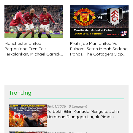
MU Bersama Carrick
Manchester United
Pratinjau Man United Vs
Perpanjang Tren Tak
Fulham: Setan Merah Sedang
Terkalahkan, Michael Carrick
Panas, The Cottagers Siap
Sejajar dengan Amorim
Memberi Perlawanan
Tranding
06/01/2026
0 Comment
Terbukti Bikin Kanada Menyala, John
Herdman Dianggap Layak Pimpin
Timnas Indonesia