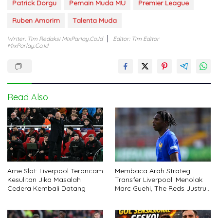
Patrick Dorgu
Pemain Muda MU
Premier League
Ruben Amorim
Talenta Muda
Writer: Tim Redaksi MixParlay.co.id
Editor: Tim Editor
MixParlay.co.id
Read Also
Arne Slot: Liverpool Terancam
Membaca Arah Strategi
Kesulitan Jika Masalah
Transfer Liverpool: Menolak
Cedera Kembali Datang
Marc Guehi, The Reds Justru
All-In untuk Jeremy Jacquet