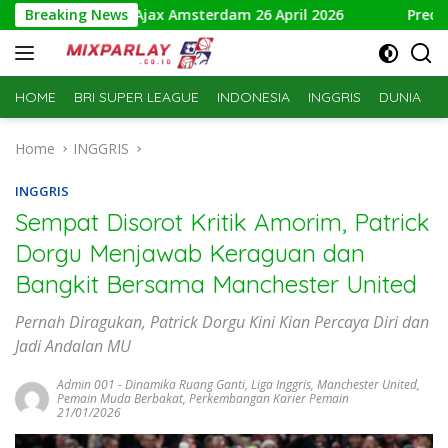
Skip
C Breda vs Ajax Amsterdam 26 April 2026
Breaking News
Prediksi Toulou
to
content
HOME
BRI SUPER LEAGUE
INDONESIA
INGGRIS
DUNIA
S
Home
INGGRIS
INGGRIS
Sempat Disorot Kritik Amorim, Patrick
Dorgu Menjawab Keraguan dan
Bangkit Bersama Manchester United
Pernah Diragukan, Patrick Dorgu Kini Kian Percaya Diri dan
Jadi Andalan MU
Admin 001
-
Dinamika Ruang Ganti
,
Liga Inggris
,
Manchester United
,
Pemain Muda Berbakat
,
Perkembangan Karier Pemain
21/01/2026