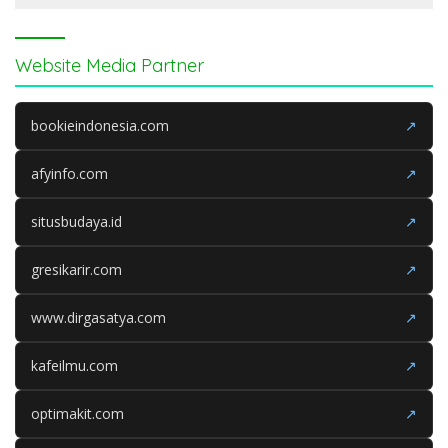
Website Media Partner
bookieindonesia.com
↗
afyinfo.com
↗
situsbudaya.id
↗
gresikarir.com
↗
www.dirgasatya.com
↗
kafeilmu.com
↗
optimakit.com
↗