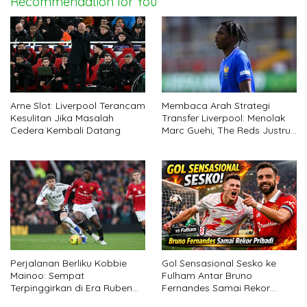
Recommendation for You
Arne Slot: Liverpool Terancam
Membaca Arah Strategi
Kesulitan Jika Masalah
Transfer Liverpool: Menolak
Cedera Kembali Datang
Marc Guehi, The Reds Justru
All-In untuk Jeremy Jacquet
Perjalanan Berliku Kobbie
Gol Sensasional Sesko ke
Mainoo: Sempat
Fulham Antar Bruno
Terpinggirkan di Era Ruben
Fernandes Samai Rekor
Amorim, Kini Jadi Motor Baru
Pribadi