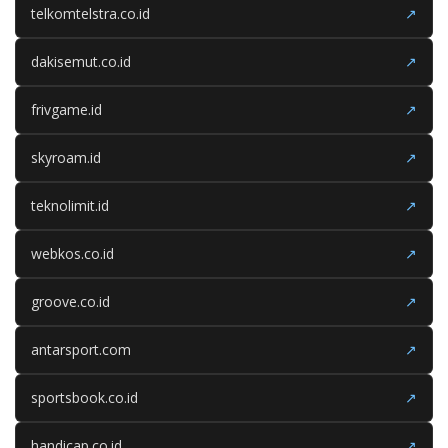
telkomtelstra.co.id
↗
dakisemut.co.id
↗
frivgame.id
↗
skyroam.id
↗
teknolimit.id
↗
webkos.co.id
↗
groove.co.id
↗
antarsport.com
↗
sportsbook.co.id
↗
handicap.co.id
↗