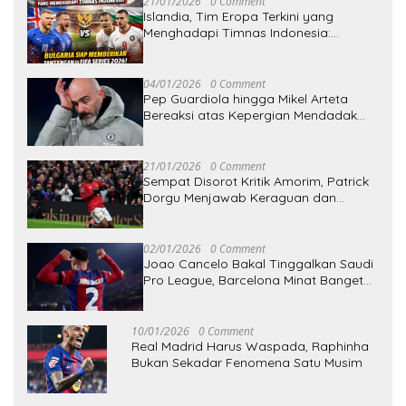
21/01/2026
0 Comment
Islandia, Tim Eropa Terkini yang
Menghadapi Timnas Indonesia:
Bulgaria Siap Memberikan Tantangan
di FIFA Series 2026
04/01/2026
0 Comment
Pep Guardiola hingga Mikel Arteta
Bereaksi atas Kepergian Mendadak
Enzo Maresca dari Chelsea
21/01/2026
0 Comment
Sempat Disorot Kritik Amorim, Patrick
Dorgu Menjawab Keraguan dan
Bangkit Bersama Manchester United
02/01/2026
0 Comment
Joao Cancelo Bakal Tinggalkan Saudi
Pro League, Barcelona Minat Banget
Nih — Deal Makin Dekat?
10/01/2026
0 Comment
Real Madrid Harus Waspada, Raphinha
Bukan Sekadar Fenomena Satu Musim