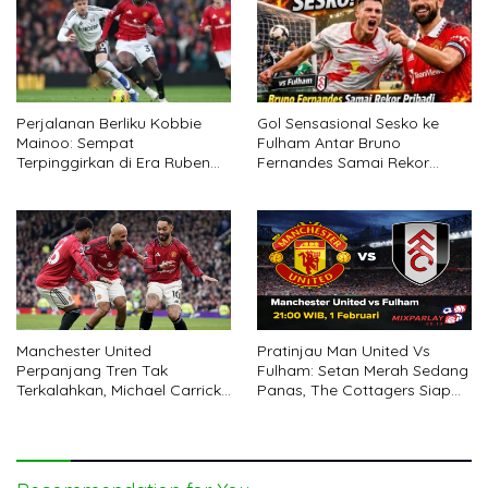
Perjalanan Berliku Kobbie
Gol Sensasional Sesko ke
Mainoo: Sempat
Fulham Antar Bruno
Terpinggirkan di Era Ruben
Fernandes Samai Rekor
Amorim, Kini Jadi Motor Baru
Pribadi
MU Bersama Carrick
Manchester United
Pratinjau Man United Vs
Perpanjang Tren Tak
Fulham: Setan Merah Sedang
Terkalahkan, Michael Carrick
Panas, The Cottagers Siap
Sejajar dengan Amorim
Memberi Perlawanan