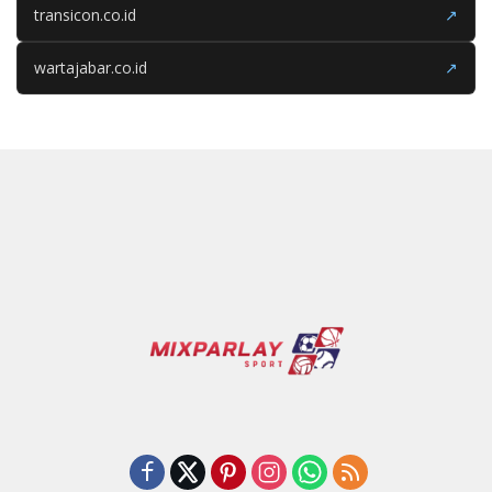
transicon.co.id
↗
wartajabar.co.id
↗