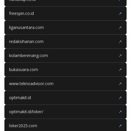
freespin.co.id
↗
liganusantara.com
↗
redaksiharian.com
↗
kolamberenang.com
↗
bukasuara.com
↗
www.teknoadvisor.com
↗
optimakit.id
↗
optimakit.id/loker/
↗
loker2025.com
↗