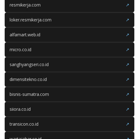
resmikerja.com
↗
loker.resmikerja.com
↗
alfamart.web.id
↗
micro.co.id
↗
sanghyangseri.co.id
↗
dimensitekno.co.id
↗
bisnis-sumatra.com
↗
siiora.co.id
↗
transicon.co.id
↗
wartajabar.co.id
↗