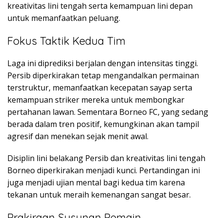
kreativitas lini tengah serta kemampuan lini depan
untuk memanfaatkan peluang.
Fokus Taktik Kedua Tim
Laga ini diprediksi berjalan dengan intensitas tinggi.
Persib diperkirakan tetap mengandalkan permainan
terstruktur, memanfaatkan kecepatan sayap serta
kemampuan striker mereka untuk membongkar
pertahanan lawan. Sementara Borneo FC, yang sedang
berada dalam tren positif, kemungkinan akan tampil
agresif dan menekan sejak menit awal.
Disiplin lini belakang Persib dan kreativitas lini tengah
Borneo diperkirakan menjadi kunci. Pertandingan ini
juga menjadi ujian mental bagi kedua tim karena
tekanan untuk meraih kemenangan sangat besar.
Prakiraan Susunan Pemain