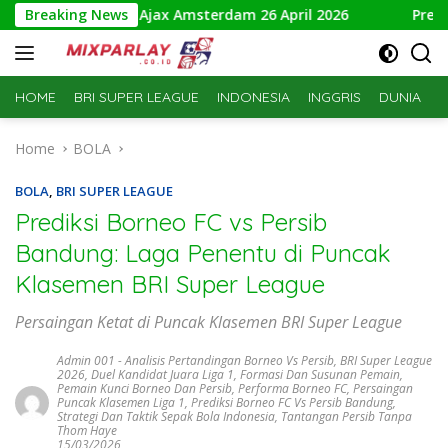
Skip
AC Breda vs Ajax Amsterdam 26 April 2026
Breaking News
Prediksi Toul
to
content
HOME
BRI SUPER LEAGUE
INDONESIA
INGGRIS
DUNIA
S
Home
BOLA
BOLA
,
BRI SUPER LEAGUE
Prediksi Borneo FC vs Persib
Bandung: Laga Penentu di Puncak
Klasemen BRI Super League
Persaingan Ketat di Puncak Klasemen BRI Super League
Admin 001
-
Analisis Pertandingan Borneo Vs Persib
,
BRI Super League
2026
,
Duel Kandidat Juara Liga 1
,
Formasi Dan Susunan Pemain
,
Pemain Kunci Borneo Dan Persib
,
Performa Borneo FC
,
Persaingan
Puncak Klasemen Liga 1
,
Prediksi Borneo FC Vs Persib Bandung
,
Strategi Dan Taktik Sepak Bola Indonesia
,
Tantangan Persib Tanpa
Thom Haye
15/03/2026