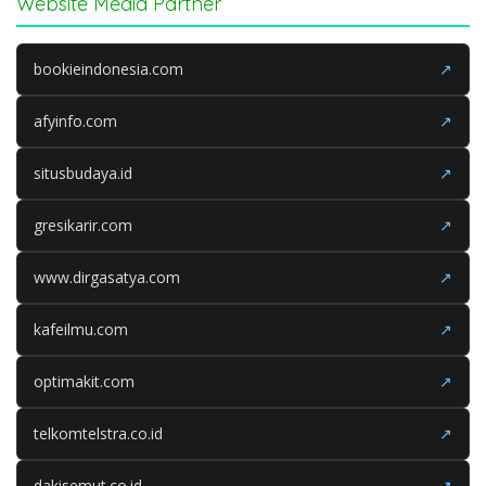
Website Media Partner
bookieindonesia.com
↗
afyinfo.com
↗
situsbudaya.id
↗
gresikarir.com
↗
www.dirgasatya.com
↗
kafeilmu.com
↗
optimakit.com
↗
telkomtelstra.co.id
↗
dakisemut.co.id
↗