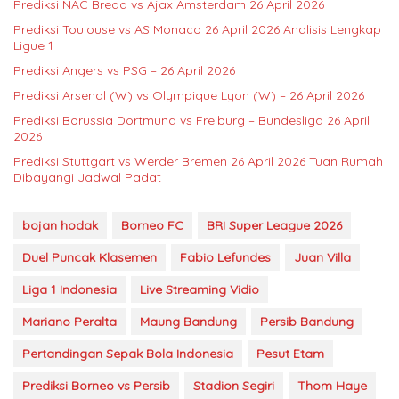
Prediksi NAC Breda vs Ajax Amsterdam 26 April 2026
Prediksi Toulouse vs AS Monaco 26 April 2026 Analisis Lengkap
Ligue 1
Prediksi Angers vs PSG – 26 April 2026
Prediksi Arsenal (W) vs Olympique Lyon (W) – 26 April 2026
Prediksi Borussia Dortmund vs Freiburg – Bundesliga 26 April
2026
Prediksi Stuttgart vs Werder Bremen 26 April 2026 Tuan Rumah
Dibayangi Jadwal Padat
bojan hodak
Borneo FC
BRI Super League 2026
Duel Puncak Klasemen
Fabio Lefundes
Juan Villa
Liga 1 Indonesia
Live Streaming Vidio
Mariano Peralta
Maung Bandung
Persib Bandung
Pertandingan Sepak Bola Indonesia
Pesut Etam
Prediksi Borneo vs Persib
Stadion Segiri
Thom Haye