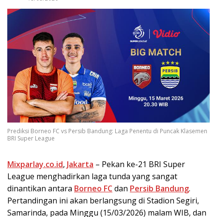
Prediksi Borneo FC vs Persib Bandung: Laga Penentu di Puncak Klasemen
BRI Super League
Mixparlay.co.id
,
Jakarta
– Pekan ke-21 BRI Super
League menghadirkan laga tunda yang sangat
dinantikan antara
Borneo FC
dan
Persib Bandung
.
Pertandingan ini akan berlangsung di Stadion Segiri,
Samarinda, pada Minggu (15/03/2026) malam WIB, dan