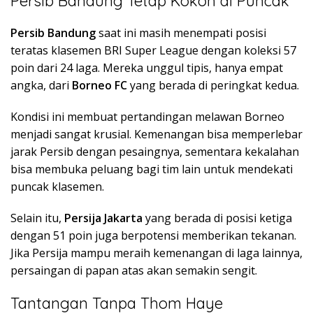
Persib Bandung Tetap Kokoh di Puncak
Persib Bandung
saat ini masih menempati posisi
teratas klasemen BRI Super League dengan koleksi 57
poin dari 24 laga. Mereka unggul tipis, hanya empat
angka, dari
Borneo FC
yang berada di peringkat kedua.
Kondisi ini membuat pertandingan melawan Borneo
menjadi sangat krusial. Kemenangan bisa memperlebar
jarak Persib dengan pesaingnya, sementara kekalahan
bisa membuka peluang bagi tim lain untuk mendekati
puncak klasemen.
Selain itu,
Persija Jakarta
yang berada di posisi ketiga
dengan 51 poin juga berpotensi memberikan tekanan.
Jika Persija mampu meraih kemenangan di laga lainnya,
persaingan di papan atas akan semakin sengit.
Tantangan Tanpa Thom Haye