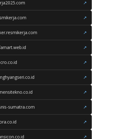
erja2025.com
↗
smikerja.com
↗
ker.resmikerja.com
↗
famart.web.id
↗
cro.co.id
↗
nghyangseri.co.id
↗
mensitekno.co.id
↗
snis-sumatra.com
↗
iora.co.id
↗
ansicon.co.id
↗