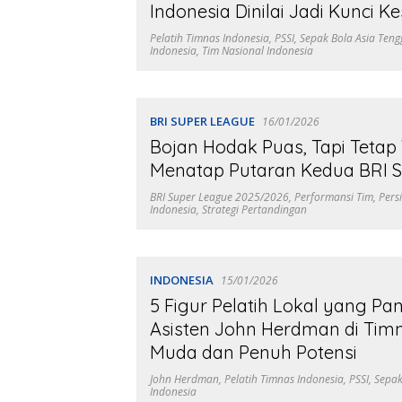
Indonesia Dinilai Jadi Kunci 
Pelatih Timnas Indonesia
,
PSSI
,
Sepak Bola Asia Ten
Indonesia
,
Tim Nasional Indonesia
BRI SUPER LEAGUE
16/01/2026
Bojan Hodak Puas, Tapi Teta
Menatap Putaran Kedua BRI 
BRI Super League 2025/2026
,
Performansi Tim
,
Pers
Indonesia
,
Strategi Pertandingan
INDONESIA
15/01/2026
5 Figur Pelatih Lokal yang Pa
Asisten John Herdman di Timn
Muda dan Penuh Potensi
John Herdman
,
Pelatih Timnas Indonesia
,
PSSI
,
Sepak
Indonesia