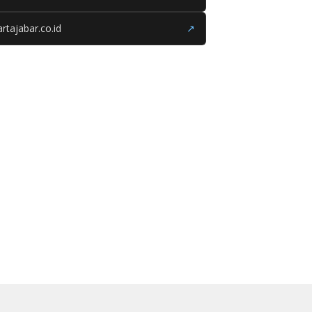
rtajabar.co.id
↗