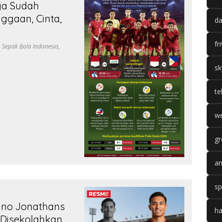
aya Sudah
ggaan, Cinta,
da
fr
,
Sepak Bola Indonesia
,
sk
te
we
gr
an
sp
iano Jonathans
ha
 Disekolahkan