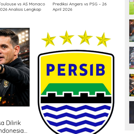
Angers vs PSG – 26
Prediksi Arsenal (W) vs
Predi
6
Olympique Lyon (W) – 26 April
Freib
2026
2026
 Dilirik
ndonesia