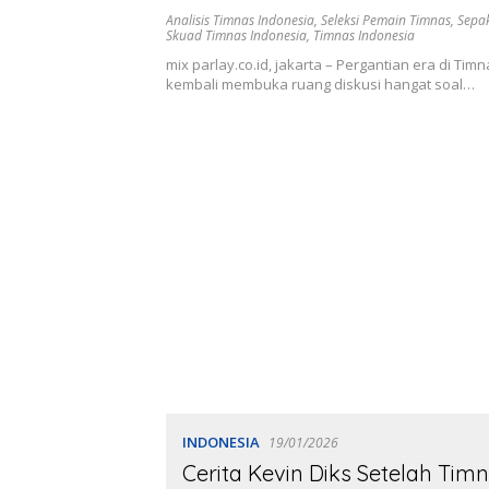
Lagi: Masih Punya Taji dan Bukti
Analisis Timnas Indonesia
,
Seleksi Pemain Timnas
,
Sepak
Skuad Timnas Indonesia
,
Timnas Indonesia
mix parlay.co.id, jakarta – Pergantian era di Tim
kembali membuka ruang diskusi hangat soal…
INDONESIA
19/01/2026
Cerita Kevin Diks Setelah Tim