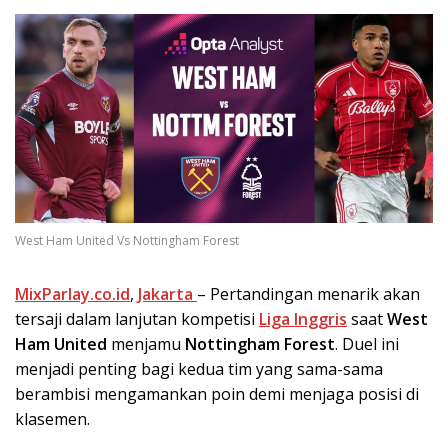
West Ham United Vs Nottingham Forest
MixParlay.co.id
,
Jakarta
– Pertandingan menarik akan
tersaji dalam lanjutan kompetisi
Liga Inggris
saat
West
Ham United
menjamu
Nottingham Forest
. Duel ini
menjadi penting bagi kedua tim yang sama-sama
berambisi mengamankan poin demi menjaga posisi di
klasemen.