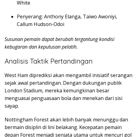
White
Penyerang: Anthony Elanga, Taiwo Awoniyi,
Callum Hudson-Odoi
Susunan pemain dapat berubah tergantung kondisi
kebugaran dan keputusan pelatih.
Analisis Taktik Pertandingan
West Ham diprediksi akan mengambil inisiatif serangan
sejak awal pertandingan. Dengan dukungan publik
London Stadium, mereka kemungkinan besar
menguasai penguasaan bola dan menekan dari sisi
sayap.
Nottingham Forest akan lebih banyak menunggu dan
bermain disiplin di lini belakang. Kecepatan pemain
depan Forest menjadi senjata utama untuk mencuri gol