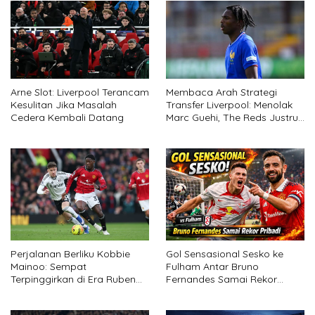
Arne Slot: Liverpool Terancam
Membaca Arah Strategi
Kesulitan Jika Masalah
Transfer Liverpool: Menolak
Cedera Kembali Datang
Marc Guehi, The Reds Justru
All-In untuk Jeremy Jacquet
Perjalanan Berliku Kobbie
Gol Sensasional Sesko ke
Mainoo: Sempat
Fulham Antar Bruno
Terpinggirkan di Era Ruben
Fernandes Samai Rekor
Amorim, Kini Jadi Motor Baru
Pribadi
MU Bersama Carrick