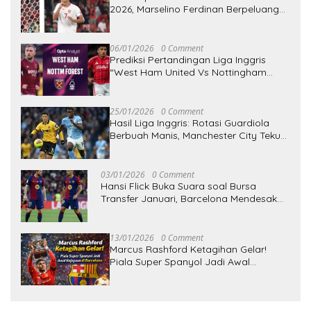
2026, Marselino Ferdinan Berpeluang
Kembali Menguatkan Timnas
Indonesia di Era John Herdman
06/01/2026
0 Comment
Prediksi Pertandingan Liga Inggris
“West Ham United Vs Nottingham
Forest”
25/01/2026
0 Comment
Hasil Liga Inggris: Rotasi Guardiola
Berbuah Manis, Manchester City Tekuk
Wolves 2-0
03/01/2026
0 Comment
Hansi Flick Buka Suara soal Bursa
Transfer Januari, Barcelona Mendesak
Tambah Bek
13/01/2026
0 Comment
Marcus Rashford Ketagihan Gelar!
Piala Super Spanyol Jadi Awal
Kejayaan di Barcelona