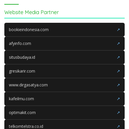
Website Media Partner
bookieindonesia.com
↗
afyinfo.com
↗
situsbudaya.id
↗
gresikarir.com
↗
www.dirgasatya.com
↗
kafeilmu.com
↗
optimakit.com
↗
telkomtelstra.co.id
↗