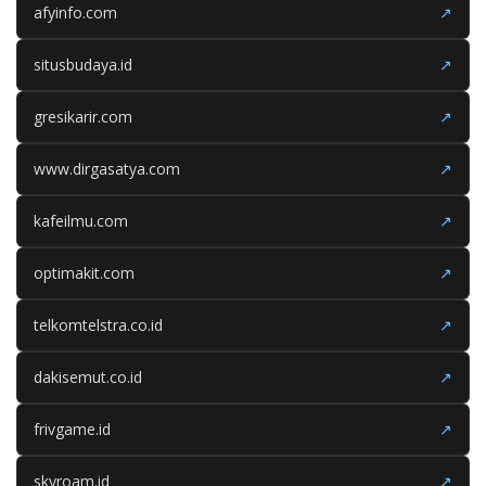
afyinfo.com
↗
situsbudaya.id
↗
gresikarir.com
↗
www.dirgasatya.com
↗
kafeilmu.com
↗
optimakit.com
↗
telkomtelstra.co.id
↗
dakisemut.co.id
↗
frivgame.id
↗
skyroam.id
↗