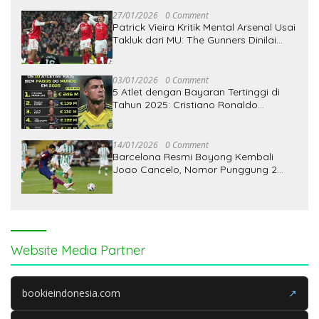
27/01/2026
0 Comment
Patrick Vieira Kritik Mental Arsenal Usai
Takluk dari MU: The Gunners Dinilai
Kehilangan Pemimpin
03/01/2026
0 Comment
5 Atlet dengan Bayaran Tertinggi di
Tahun 2025: Cristiano Ronaldo
Teratas, Lionel Messi Paling Bawah
14/01/2026
0 Comment
Barcelona Resmi Boyong Kembali
Joao Cancelo, Nomor Punggung 2
Kembali Jadi Miliknya
Website Media Partner
bookieindonesia.com
↗