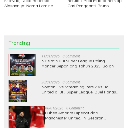
Estevao, Deco Beberkan
Berulah, Real Madrid Bersiap
Alasannya: Nama Lamine
Cari Pengganti: Bruno
Yamal Disebut
Fernandes
Tranding
11/01/2026
0 Comment
3 Pelatih BRI Super League Paling
Moncer Sepanjang Tahun 2025: Bojan
Hodak Enggak Ada Obat, Hendri Susilo
Bikin Bangga Nahkoda Lokal
30/01/2026
0 Comment
Nonton Live Streaming Persik Vs Bali
United di BRI Super League, Duel Panas
Penentuan Posisi Klasemen
06/01/2026
0 Comment
Ruben Amorim Dipecat dari
Manchester United, Ini Besaran
Pesangon yang Didapatkannya