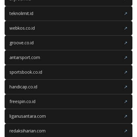
teknolimit.id
↗
webkos.co.id
↗
groove.co.id
↗
antarsport.com
↗
sportsbook.co.id
↗
handicap.co.id
↗
freespin.co.id
↗
liganusantara.com
↗
redaksiharian.com
↗