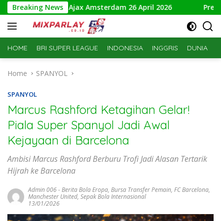
Skip
AC Breda vs Ajax Amsterdam 26 April 2026
Breaking News
Prediksi Toulo
to
content
HOME
BRI SUPER LEAGUE
INDONESIA
INGGRIS
DUNIA
S
Home
SPANYOL
SPANYOL
Marcus Rashford Ketagihan Gelar!
Piala Super Spanyol Jadi Awal
Kejayaan di Barcelona
Ambisi Marcus Rashford Berburu Trofi Jadi Alasan Tertarik
Hijrah ke Barcelona
Admin 006
-
Berita Bola Eropa
,
Bursa Transfer Pemain
,
FC Barcelona
,
Manchester United
,
Sepak Bola Internasional
13/01/2026