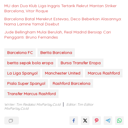
MU dan Dua Klub Liga Inggris Tertarik Rekrut Mantan Striker
Barcelona, Vitor Roque
Barcelona Batal Merekrut Estevao, Deco Beberkan Alasannya:
Nama Lamine Yamal Disebut
Jude Bellingham Mulai Berulah, Real Madrid Bersiap Cari
Pengganti: Bruno Fernandes
Barcelona FC
Berita Barcelona
berita sepak bola eropa
Bursa Transfer Eropa
La Liga Spanyol
Manchester United
Marcus Rashford
Piala Super Spanyol
Rashford Barcelona
Transfer Marcus Rashford
Writer: Tim Redaksi MixParlay.co.id
Editor: Tim Editor
MixParlay.co.id