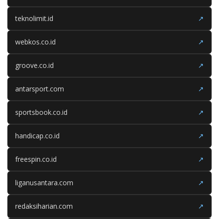
teknolimit.id
↗
webkos.co.id
↗
groove.co.id
↗
antarsport.com
↗
sportsbook.co.id
↗
handicap.co.id
↗
freespin.co.id
↗
liganusantara.com
↗
redaksiharian.com
↗