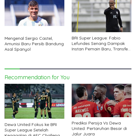
BRI Super League: Fabio
Mengenal Sergio Castel,
Lefundes Senang Dampak
Amunisi Baru Persib Bandung
Instan Pemain Baru, Transfer
Asal Spanyol
Borneo FC Diibaratkan Pit
Stop Balapan
Recommendation for You
Prediksi Persija Vs Dewa
Dewa United Fokus ke BRI
United: Pertaruhan Besar di
Super League Setelah
Jalur Juara
Kegagalan di AFC Challenge