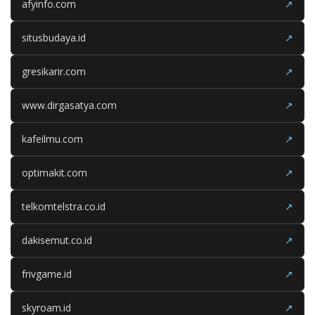
afyinfo.com
↗
situsbudaya.id
↗
gresikarir.com
↗
www.dirgasatya.com
↗
kafeilmu.com
↗
optimakit.com
↗
telkomtelstra.co.id
↗
dakisemut.co.id
↗
frivgame.id
↗
skyroam.id
↗