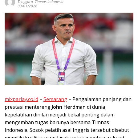
Tenggara
,
Timnas Indonesia
03/01/2026
mixparlay.co.id
–
Semarang
– Pengalaman panjang dan
prestasi mentereng
John Herdman
di dunia
kepelatihan dinilai menjadi bekal penting dalam
mengemban tugas barunya bersama Timnas
Indonesia. Sosok pelatih asal Inggris tersebut disebut
memiliki kualitas yang layak untuk membawa skuad