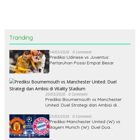
Borneo FC Diibaratkan Pit
Stop Balapan
Tranding
14/03/2026
0 Comment
Prediksi Udinese vs Juventus:
Pertaruhan Posisi Empat Besar
20/03/2026
0 Comment
Prediksi Bournemouth vs Manchester
United: Duel Strategi dan Ambisi di
Vitality Stadium
25/03/2026
0 Comment
Prediksi Manchester United (W) vs
Bayern Munich (W): Duel Dua
Kekuatan Sepak Bola Wanita Eropa