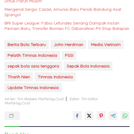
untuk Paruh Musim
Mengenal Sergio Castel, Amunisi Baru Persib Bandung Asal
Spanyol
BRI Super League: Fabio Lefundes Senang Dampak Instan
Pemain Baru, Transfer Borneo FC Diibaratkan Pit Stop Balapan
Berita Bola Terbaru
John Herdman
Media Vietnam
Pelatih Timnas Indonesia
PSSI
sepak bola asia tenggara
Sepak Bola Indonesia
Thanh Nien
Timnas Indonesia
Update Timnas Indonesia
Writer: Tim Redaksi MixParlay.co.id
Editor: Tim Editor
MixParlay.co.id