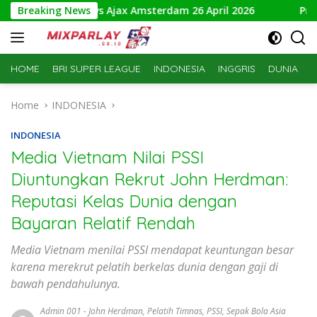
Skip
NAC Breda vs Ajax Amsterdam 26 April 2026
Breaking News
Prediksi Toul
to
content
HOME
BRI SUPER LEAGUE
INDONESIA
INGGRIS
DUNIA
S
Home
INDONESIA
INDONESIA
Media Vietnam Nilai PSSI
Diuntungkan Rekrut John Herdman:
Reputasi Kelas Dunia dengan
Bayaran Relatif Rendah
Media Vietnam menilai PSSI mendapat keuntungan besar
karena merekrut pelatih berkelas dunia dengan gaji di
bawah pendahulunya.
Admin 001
-
John Herdman
,
Pelatih Timnas
,
PSSI
,
Sepak Bola Asia