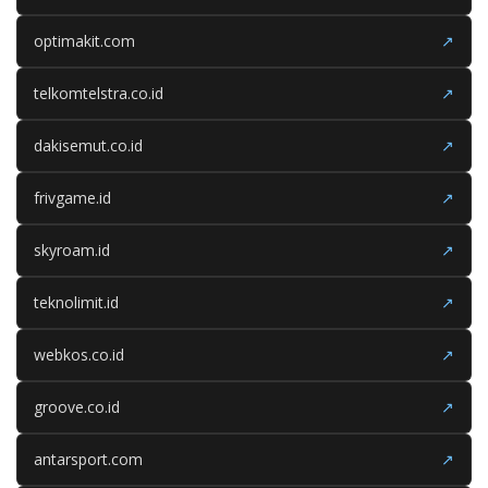
optimakit.com
↗
telkomtelstra.co.id
↗
dakisemut.co.id
↗
frivgame.id
↗
skyroam.id
↗
teknolimit.id
↗
webkos.co.id
↗
groove.co.id
↗
antarsport.com
↗