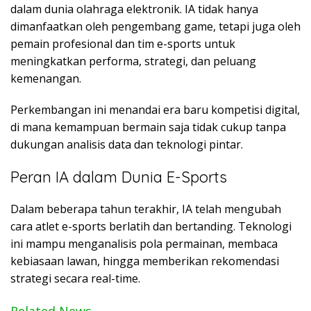
dalam dunia olahraga elektronik. IA tidak hanya
dimanfaatkan oleh pengembang game, tetapi juga oleh
pemain profesional dan tim e-sports untuk
meningkatkan performa, strategi, dan peluang
kemenangan.
Perkembangan ini menandai era baru kompetisi digital,
di mana kemampuan bermain saja tidak cukup tanpa
dukungan analisis data dan teknologi pintar.
Peran IA dalam Dunia E-Sports
Dalam beberapa tahun terakhir, IA telah mengubah
cara atlet e-sports berlatih dan bertanding. Teknologi
ini mampu menganalisis pola permainan, membaca
kebiasaan lawan, hingga memberikan rekomendasi
strategi secara real-time.
Related News