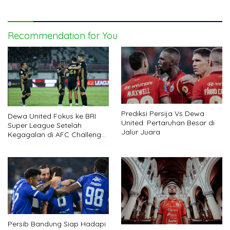
Stop Balapan
Recommendation for You
Prediksi Persija Vs Dewa
Dewa United Fokus ke BRI
United: Pertaruhan Besar di
Super League Setelah
Jalur Juara
Kegagalan di AFC Challenge
League
Persib Bandung Siap Hadapi