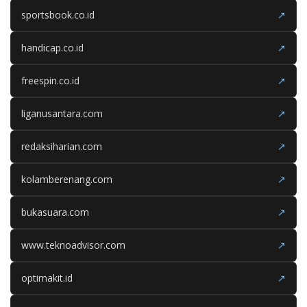
sportsbook.co.id
↗
handicap.co.id
↗
freespin.co.id
↗
liganusantara.com
↗
redaksiharian.com
↗
kolamberenang.com
↗
bukasuara.com
↗
www.teknoadvisor.com
↗
optimakit.id
↗