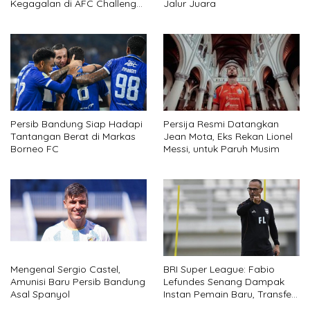
Kegagalan di AFC Challenge
Jalur Juara
League
Persija Resmi Datangkan
Persib Bandung Siap Hadapi
Jean Mota, Eks Rekan Lionel
Tantangan Berat di Markas
Messi, untuk Paruh Musim
Borneo FC
BRI Super League: Fabio
Mengenal Sergio Castel,
Lefundes Senang Dampak
Amunisi Baru Persib Bandung
Instan Pemain Baru, Transfer
Asal Spanyol
Borneo FC Diibaratkan Pit