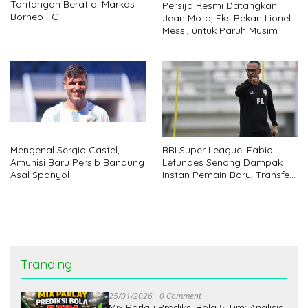
Tantangan Berat di Markas
Persija Resmi Datangkan
Borneo FC
Jean Mota, Eks Rekan Lionel
Messi, untuk Paruh Musim
BRI Super League: Fabio
Mengenal Sergio Castel,
Lefundes Senang Dampak
Amunisi Baru Persib Bandung
Instan Pemain Baru, Transfer
Asal Spanyol
Borneo FC Diibaratkan Pit
Stop Balapan
Tranding
25/01/2026
0 Comment
Mix Parlay Prediksi Bola 5 Tim: Analisis