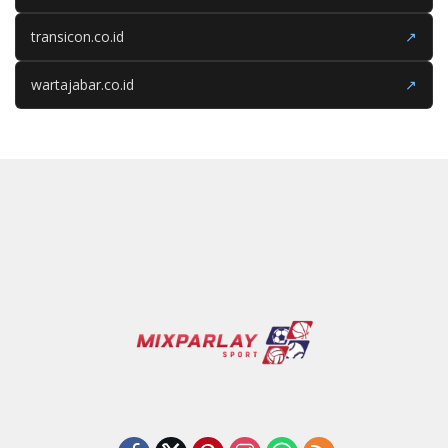
transicon.co.id
↗
wartajabar.co.id
↗