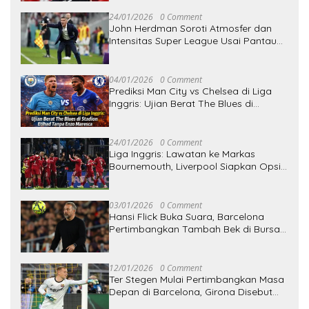
24/01/2026
0 Comment
John Herdman Soroti Atmosfer dan
Intensitas Super League Usai Pantau
Persija
04/01/2026
0 Comment
Prediksi Man City vs Chelsea di Liga
Inggris: Ujian Berat The Blues di
Stadion Etihad Tanpa Enzo Maresca
24/01/2026
0 Comment
Liga Inggris: Lawatan ke Markas
Bournemouth, Liverpool Siapkan Opsi
Perombakan Tim
03/01/2026
0 Comment
Hansi Flick Buka Suara, Barcelona
Pertimbangkan Tambah Bek di Bursa
Januari
12/01/2026
0 Comment
Ter Stegen Mulai Pertimbangkan Masa
Depan di Barcelona, Girona Disebut
Siap Menjadi Pelabuhan Baru