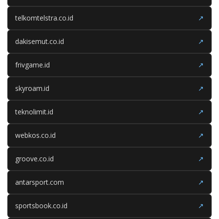
telkomtelstra.co.id
↗
dakisemut.co.id
↗
frivgame.id
↗
skyroam.id
↗
teknolimit.id
↗
webkos.co.id
↗
groove.co.id
↗
antarsport.com
↗
sportsbook.co.id
↗