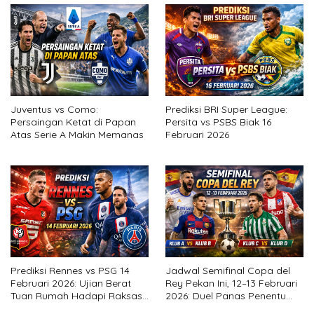
Juventus vs Como:
Prediksi BRI Super League:
Persaingan Ketat di Papan
Persita vs PSBS Biak 16
Atas Serie A Makin Memanas
Februari 2026
Prediksi Rennes vs PSG 14
Jadwal Semifinal Copa del
Februari 2026: Ujian Berat
Rey Pekan Ini, 12–13 Februari
Tuan Rumah Hadapi Raksasa
2026: Duel Panas Penentu
Ligue 1
Final