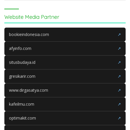
Website Media Partner
bookieindonesia.com
↗
afyinfo.com
↗
situsbudaya.id
↗
gresikarir.com
↗
www.dirgasatya.com
↗
kafeilmu.com
↗
optimakit.com
↗