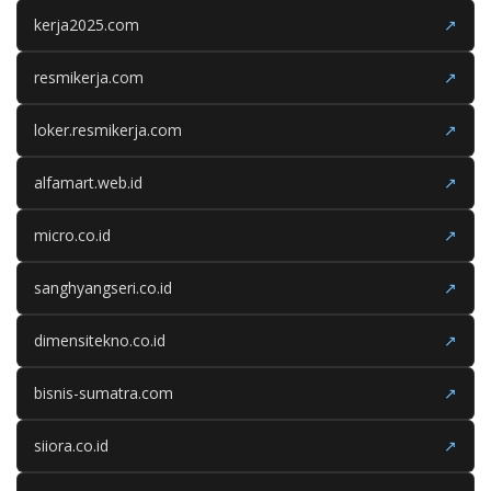
kerja2025.com
↗
resmikerja.com
↗
loker.resmikerja.com
↗
alfamart.web.id
↗
micro.co.id
↗
sanghyangseri.co.id
↗
dimensitekno.co.id
↗
bisnis-sumatra.com
↗
siiora.co.id
↗