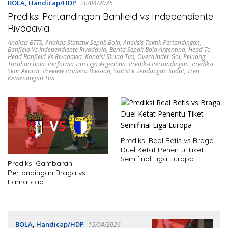
BOLA
,
Handicap/HDP
20/04/2026
Prediksi Pertandingan Banfield vs Independiente
Rivadavia
Analisis BTTS
,
Analisis Statistik Sepak Bola
,
Analisis Taktik Pertandingan
,
Banfield Vs Independiente Rivadavia
,
Berita Sepak Bola Argentina
,
Head To
Head Banfield Vs Rivadavia
,
Kondisi Skuad Tim
,
Over/Under Gol
,
Peluang
Taruhan Bola
,
Performa Tim Liga Argentina
,
Prediksi Pertandingan
,
Prediksi
Skor Akurat
,
Preview Primera Division
,
Statistik Tendangan Sudut
,
Tren
Kemenangan Tim
Prediksi Real Betis vs Braga
Duel Ketat Penentu Tiket
Semifinal Liga Europa
Prediksi Gambaran
Pertandingan Braga vs
Famalicao
BOLA
,
Handicap/HDP
15/04/2026