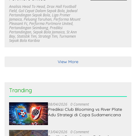
Analisis Head To Head
,
Drax Hall Football
Field
,
Gol Cepat Dalam Sepak Bola
,
Jadwal
Pertandingan Sepak Bola
,
Liga Primer
Jamaica
,
Peluang Taruhan
,
Performa Mount
Pleasant Fc
,
Performa Portmore United
,
Pertandingan Seimbang
,
Prediksi
Pertandingan
,
Sepak Bola Jamaica
,
St Ann
Bay
,
Statistik Tim
,
Strategi Tim
,
Turnamen
Sepak Bola Karibia
View More
Tranding
08/04/2026
0 Comment
Prediksi Club Blooming vs River Plate
Adu Strategi di Copa Sudamericana
13/04/2026
0 Comment