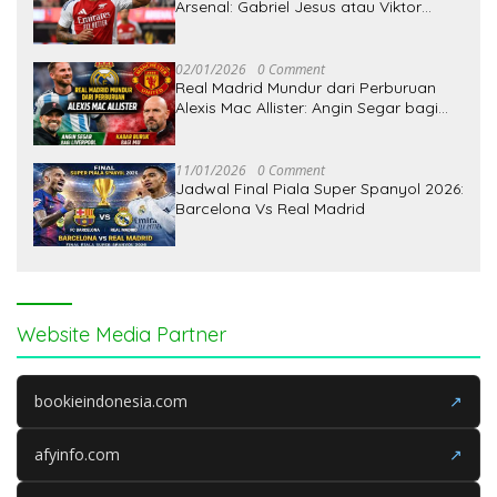
Arsenal: Gabriel Jesus atau Viktor
Gyokeres, Siapa Paling Tajam?
02/01/2026
0 Comment
Real Madrid Mundur dari Perburuan
Alexis Mac Allister: Angin Segar bagi
Liverpool, Kabar Buruk bagi MU
11/01/2026
0 Comment
Jadwal Final Piala Super Spanyol 2026:
Barcelona Vs Real Madrid
Website Media Partner
bookieindonesia.com
↗
afyinfo.com
↗