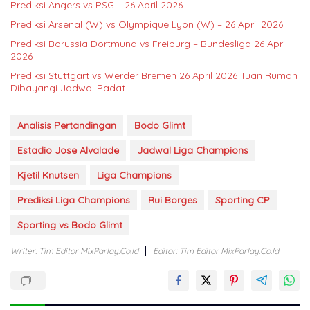
Prediksi Angers vs PSG – 26 April 2026
Prediksi Arsenal (W) vs Olympique Lyon (W) – 26 April 2026
Prediksi Borussia Dortmund vs Freiburg – Bundesliga 26 April
2026
Prediksi Stuttgart vs Werder Bremen 26 April 2026 Tuan Rumah
Dibayangi Jadwal Padat
Analisis Pertandingan
Bodo Glimt
Estadio Jose Alvalade
Jadwal Liga Champions
Kjetil Knutsen
Liga Champions
Prediksi Liga Champions
Rui Borges
Sporting CP
Sporting vs Bodo Glimt
Writer: Tim Editor MixParlay.co.id
Editor: Tim Editor MixParlay.co.id