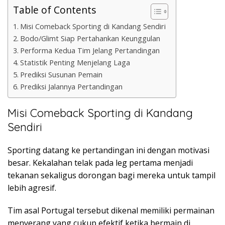
Table of Contents
Misi Comeback Sporting di Kandang Sendiri
Bodo/Glimt Siap Pertahankan Keunggulan
Performa Kedua Tim Jelang Pertandingan
Statistik Penting Menjelang Laga
Prediksi Susunan Pemain
Prediksi Jalannya Pertandingan
Misi Comeback Sporting di Kandang
Sendiri
Sporting datang ke pertandingan ini dengan motivasi
besar. Kekalahan telak pada leg pertama menjadi
tekanan sekaligus dorongan bagi mereka untuk tampil
lebih agresif.
Tim asal Portugal tersebut dikenal memiliki permainan
menyerang yang cukup efektif ketika bermain di