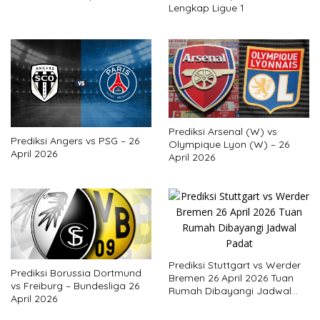
Lengkap Ligue 1
Prediksi Arsenal (W) vs
Prediksi Angers vs PSG – 26
Olympique Lyon (W) – 26
April 2026
April 2026
Prediksi Stuttgart vs Werder
Prediksi Borussia Dortmund
Bremen 26 April 2026 Tuan
vs Freiburg – Bundesliga 26
Rumah Dibayangi Jadwal
April 2026
Padat