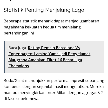
Statistik Penting Menjelang Laga
Beberapa statistik menarik dapat menjadi gambaran
bagaimana kekuatan kedua tim menjelang
pertandingan ini.
Baca Juga
Rating Pemain Barcelona Vs
Copenhagen: Lamine Yamal Jadi Penyelamat,
Blaugrana Amankan Tiket 16 Besar Liga
Champions
Bodo/Glimt menunjukkan performa impresif sepanjang
kompetisi dengan sejumlah hasil mengejutkan. Mereka
mampu menyingkirkan Inter Milan dengan agregat 5-2
di fase sebelumnya.