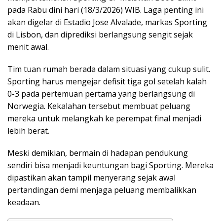
pada Rabu dini hari (18/3/2026) WIB. Laga penting ini
akan digelar di
Estadio Jose Alvalade
, markas Sporting
di
Lisbon
, dan diprediksi berlangsung sengit sejak
menit awal.
Tim tuan rumah berada dalam situasi yang cukup sulit.
Sporting harus mengejar defisit tiga gol setelah kalah
0-3 pada pertemuan pertama yang berlangsung di
Norwegia. Kekalahan tersebut membuat peluang
mereka untuk melangkah ke perempat final menjadi
lebih berat.
Meski demikian, bermain di hadapan pendukung
sendiri bisa menjadi keuntungan bagi Sporting. Mereka
dipastikan akan tampil menyerang sejak awal
pertandingan demi menjaga peluang membalikkan
keadaan.