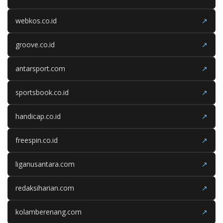
webkos.co.id
↗
groove.co.id
↗
antarsport.com
↗
sportsbook.co.id
↗
handicap.co.id
↗
freespin.co.id
↗
liganusantara.com
↗
redaksiharian.com
↗
kolamberenang.com
↗