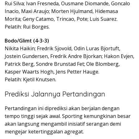
Rui Silva; Ivan Fresneda, Ousmane Diomande, Goncalo
Inacio, Maxi Araujo; Morten Hjulmand, Hidemasa
Morita; Geny Catamo, Trincao, Pote; Luis Suarez.
Pelatih:
Rui Borges
.
Bodo/Glimt (4-3-3)
Nikita Haikin; Fredrik Sjovold, Odin Luras Bjortuft,
Jostein Gundersen, Fredrik Andre Bjorkan; Hakon Evjen,
Patrick Berg, Sondre Brunstad Fet; Ole Blomberg,
Kasper Waarts Hogh, Jens Petter Hauge.
Pelatih:
Kjetil Knutsen
.
Prediksi Jalannya Pertandingan
Pertandingan ini diprediksi akan berjalan dengan
tempo tinggi sejak awal. Sporting kemungkinan besar
akan langsung mengambil inisiatif serangan demi
mengejar ketertinggalan agregat.