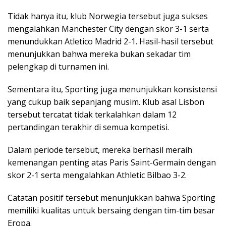
Tidak hanya itu, klub Norwegia tersebut juga sukses
mengalahkan
Manchester City
dengan skor 3-1 serta
menundukkan
Atletico Madrid
2-1. Hasil-hasil tersebut
menunjukkan bahwa mereka bukan sekadar tim
pelengkap di turnamen ini.
Sementara itu, Sporting juga menunjukkan konsistensi
yang cukup baik sepanjang musim. Klub asal Lisbon
tersebut tercatat tidak terkalahkan dalam 12
pertandingan terakhir di semua kompetisi.
Dalam periode tersebut, mereka berhasil meraih
kemenangan penting atas
Paris Saint-Germain
dengan
skor 2-1 serta mengalahkan
Athletic Bilbao
3-2.
Catatan positif tersebut menunjukkan bahwa Sporting
memiliki kualitas untuk bersaing dengan tim-tim besar
Eropa.