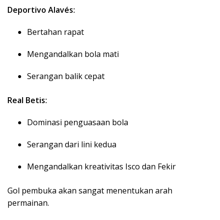
Deportivo Alavés:
Bertahan rapat
Mengandalkan bola mati
Serangan balik cepat
Real Betis:
Dominasi penguasaan bola
Serangan dari lini kedua
Mengandalkan kreativitas Isco dan Fekir
Gol pembuka akan sangat menentukan arah
permainan.