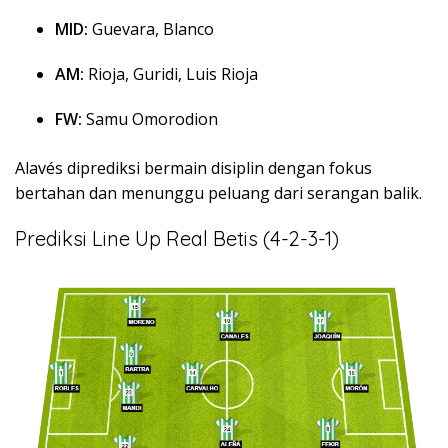
MID:
Guevara, Blanco
AM:
Rioja, Guridi, Luis Rioja
FW:
Samu Omorodion
Alavés diprediksi bermain disiplin dengan fokus
bertahan dan menunggu peluang dari serangan balik.
Prediksi Line Up Real Betis (4-2-3-1)