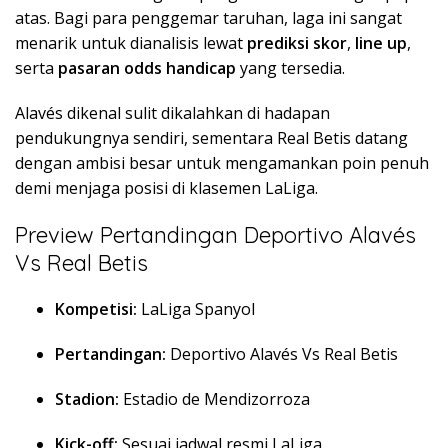
atas. Bagi para penggemar taruhan, laga ini sangat
menarik untuk dianalisis lewat
prediksi skor
,
line up
,
serta
pasaran odds handicap
yang tersedia.
Alavés dikenal sulit dikalahkan di hadapan
pendukungnya sendiri, sementara Real Betis datang
dengan ambisi besar untuk mengamankan poin penuh
demi menjaga posisi di klasemen LaLiga.
Preview Pertandingan Deportivo Alavés
Vs Real Betis
Kompetisi:
LaLiga Spanyol
Pertandingan:
Deportivo Alavés Vs Real Betis
Stadion:
Estadio de Mendizorroza
Kick-off:
Sesuai jadwal resmi LaLiga