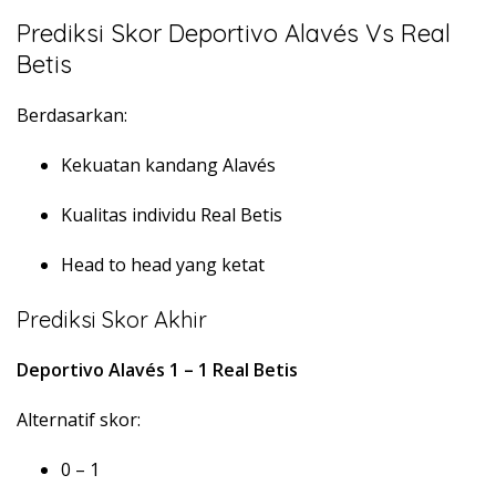
Prediksi Skor Deportivo Alavés Vs Real
Betis
Berdasarkan:
Kekuatan kandang Alavés
Kualitas individu Real Betis
Head to head yang ketat
Prediksi Skor Akhir
Deportivo Alavés 1 – 1 Real Betis
Alternatif skor:
0 – 1