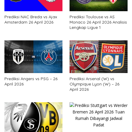
Prediksi NAC Breda vs Ajax
Prediksi Toulouse vs AS
Amsterdam 26 April 2026
Monaco 26 April 2026 Analisis
Lengkap Ligue 1
Prediksi Angers vs PSG – 26
Prediksi Arsenal (W) vs
April 2026
Olympique Lyon (W) – 26
April 2026