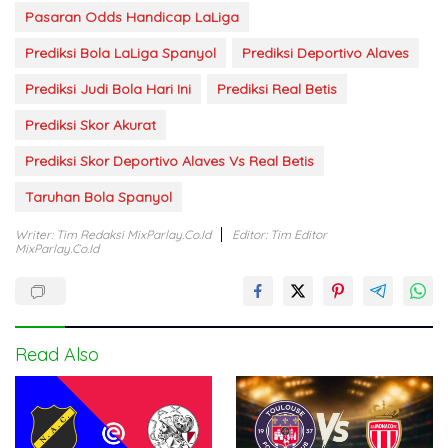
Pasaran Odds Handicap LaLiga
Prediksi Bola LaLiga Spanyol
Prediksi Deportivo Alaves
Prediksi Judi Bola Hari Ini
Prediksi Real Betis
Prediksi Skor Akurat
Prediksi Skor Deportivo Alaves Vs Real Betis
Taruhan Bola Spanyol
Writer: Tim Redaksi MixParlay.co.id
Editor: Tim Editor
MixParlay.co.id
Read Also