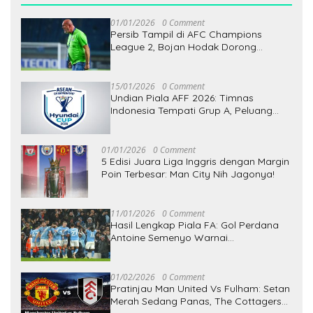
01/01/2026
0 Comment
Persib Tampil di AFC Champions
League 2, Bojan Hodak Dorong
Penyesuaian Jadwal BRI Super League
15/01/2026
0 Comment
Undian Piala AFF 2026: Timnas
Indonesia Tempati Grup A, Peluang
Melaju ke Fase Gugur Terbuka
01/01/2026
0 Comment
5 Edisi Juara Liga Inggris dengan Margin
Poin Terbesar: Man City Nih Jagonya!
11/01/2026
0 Comment
Hasil Lengkap Piala FA: Gol Perdana
Antoine Semenyo Warnai
Kemenangan Besar Man City, Ole
Romeny Antar Oxford United Lolos
01/02/2026
0 Comment
Pratinjau Man United Vs Fulham: Setan
Merah Sedang Panas, The Cottagers