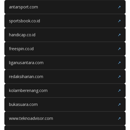
antarsport.com
↗
sportsbook.co.id
↗
handicap.co.id
↗
freespin.co.id
↗
liganusantara.com
↗
redaksiharian.com
↗
kolamberenang.com
↗
bukasuara.com
↗
www.teknoadvisor.com
↗