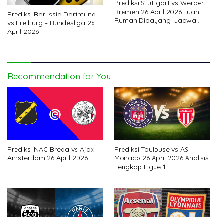
Prediksi Stuttgart vs Werder
Bremen 26 April 2026 Tuan
Prediksi Borussia Dortmund
Rumah Dibayangi Jadwal
vs Freiburg – Bundesliga 26
Padat
April 2026
Recommendation for You
Prediksi NAC Breda vs Ajax
Prediksi Toulouse vs AS
Amsterdam 26 April 2026
Monaco 26 April 2026 Analisis
Lengkap Ligue 1