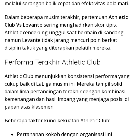
melalui serangan balik cepat dan efektivitas bola mati.
Dalam beberapa musim terakhir, pertemuan
Athletic
Club Vs Levante
sering menghadirkan skor tipis.
Athletic cenderung unggul saat bermain di kandang,
namun Levante tidak jarang mencuri poin berkat
disiplin taktik yang diterapkan pelatih mereka.
Performa Terakhir Athletic Club
Athletic Club menunjukkan konsistensi performa yang
cukup baik di LaLiga musim ini. Mereka tampil solid
dalam lima pertandingan terakhir dengan kombinasi
kemenangan dan hasil imbang yang menjaga posisi di
papan atas klasemen.
Beberapa faktor kunci kekuatan Athletic Club:
Pertahanan kokoh dengan organisasi lini