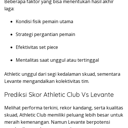
Beberapa faktor yang bisa menentukan hasil akhir
laga:
Kondisi fisik pemain utama
Strategi pergantian pemain
Efektivitas set piece
Mentalitas saat unggul atau tertinggal
Athletic unggul dari segi kedalaman skuad, sementara
Levante mengandalkan kolektivitas tim.
Prediksi Skor Athletic Club Vs Levante
Melihat performa terkini, rekor kandang, serta kualitas
skuad, Athletic Club memiliki peluang lebih besar untuk
meraih kemenangan. Namun Levante berpotensi