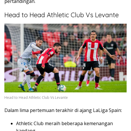
pertandingan.
Head to Head Athletic Club Vs Levante
Head to Head Athletic Club Vs Levante
Dalam lima pertemuan terakhir di ajang LaLiga Spain:
Athletic Club meraih beberapa kemenangan
kandang