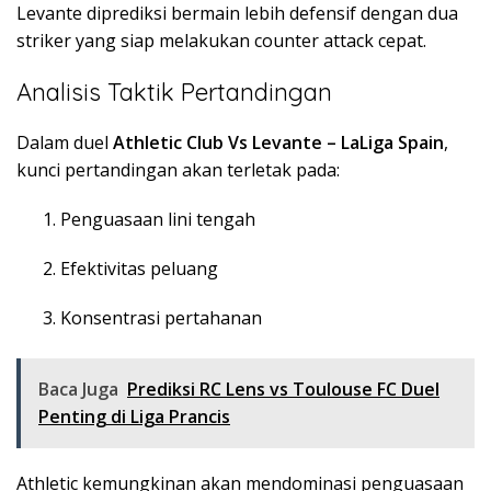
Levante diprediksi bermain lebih defensif dengan dua
striker yang siap melakukan counter attack cepat.
Analisis Taktik Pertandingan
Dalam duel
Athletic Club Vs Levante – LaLiga Spain
,
kunci pertandingan akan terletak pada:
Penguasaan lini tengah
Efektivitas peluang
Konsentrasi pertahanan
Baca Juga
Prediksi RC Lens vs Toulouse FC Duel
Penting di Liga Prancis
Athletic kemungkinan akan mendominasi penguasaan