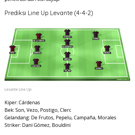
Prediksi Line Up Levante (4-4-2)
Levante Line Up
Kiper: Cárdenas
Bek: Son, Vezo, Postigo, Clerc
Gelandang: De Frutos, Pepelu, Campaña, Morales
Striker: Dani Gómez, Bouldini