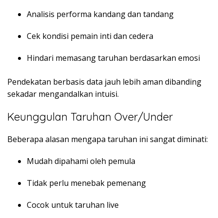
Analisis performa kandang dan tandang
Cek kondisi pemain inti dan cedera
Hindari memasang taruhan berdasarkan emosi
Pendekatan berbasis data jauh lebih aman dibanding
sekadar mengandalkan intuisi.
Keunggulan Taruhan Over/Under
Beberapa alasan mengapa taruhan ini sangat diminati:
Mudah dipahami oleh pemula
Tidak perlu menebak pemenang
Cocok untuk taruhan live