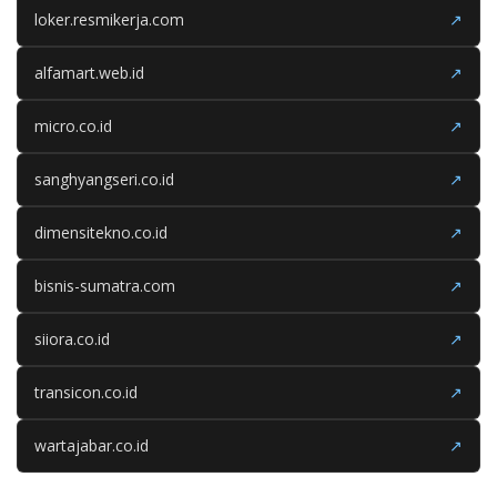
loker.resmikerja.com
↗
alfamart.web.id
↗
micro.co.id
↗
sanghyangseri.co.id
↗
dimensitekno.co.id
↗
bisnis-sumatra.com
↗
siiora.co.id
↗
transicon.co.id
↗
wartajabar.co.id
↗