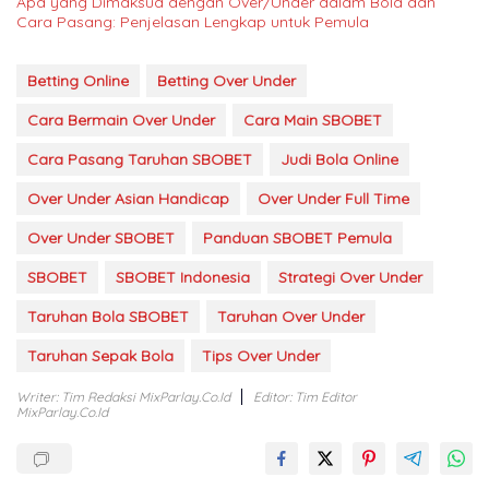
Apa yang Dimaksud dengan Over/Under dalam Bola dan
Cara Pasang: Penjelasan Lengkap untuk Pemula
Betting Online
Betting Over Under
Cara Bermain Over Under
Cara Main SBOBET
Cara Pasang Taruhan SBOBET
Judi Bola Online
Over Under Asian Handicap
Over Under Full Time
Over Under SBOBET
Panduan SBOBET Pemula
SBOBET
SBOBET Indonesia
Strategi Over Under
Taruhan Bola SBOBET
Taruhan Over Under
Taruhan Sepak Bola
Tips Over Under
Writer: Tim Redaksi MixParlay.co.id
Editor: Tim Editor
MixParlay.co.id