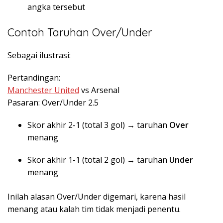
angka tersebut
Contoh Taruhan Over/Under
Sebagai ilustrasi:
Pertandingan:
Manchester United
vs Arsenal
Pasaran: Over/Under 2.5
Skor akhir 2-1 (total 3 gol) → taruhan
Over
menang
Skor akhir 1-1 (total 2 gol) → taruhan
Under
menang
Inilah alasan Over/Under digemari, karena hasil
menang atau kalah tim tidak menjadi penentu.