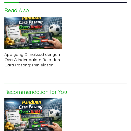
Read Also
Apa yang Dimaksud dengan
Over/Under dalam Bola dan
Cara Pasang: Penjelasan
Lengkap untuk Pemula
Recommendation for You