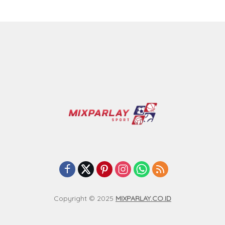
Copyright © 2025
MIXPARLAY.CO.ID