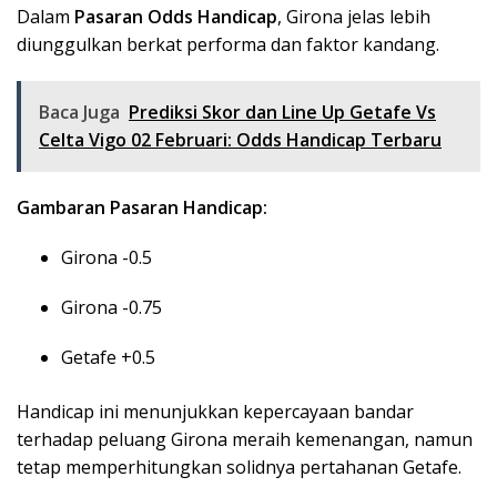
Dalam
Pasaran Odds Handicap
, Girona jelas lebih
diunggulkan berkat performa dan faktor kandang.
Baca Juga
Prediksi Skor dan Line Up Getafe Vs
Celta Vigo 02 Februari: Odds Handicap Terbaru
Gambaran Pasaran Handicap:
Girona -0.5
Girona -0.75
Getafe +0.5
Handicap ini menunjukkan kepercayaan bandar
terhadap peluang Girona meraih kemenangan, namun
tetap memperhitungkan solidnya pertahanan Getafe.