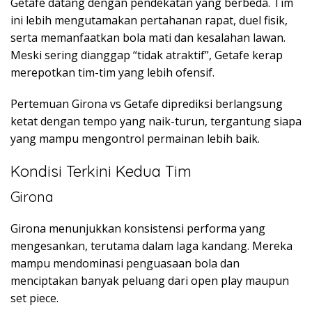
Getafe datang dengan pendekatan yang berbeda. Tim
ini lebih mengutamakan pertahanan rapat, duel fisik,
serta memanfaatkan bola mati dan kesalahan lawan.
Meski sering dianggap “tidak atraktif”, Getafe kerap
merepotkan tim-tim yang lebih ofensif.
Pertemuan Girona vs Getafe diprediksi berlangsung
ketat dengan tempo yang naik-turun, tergantung siapa
yang mampu mengontrol permainan lebih baik.
Kondisi Terkini Kedua Tim
Girona
Girona menunjukkan konsistensi performa yang
mengesankan, terutama dalam laga kandang. Mereka
mampu mendominasi penguasaan bola dan
menciptakan banyak peluang dari open play maupun
set piece.