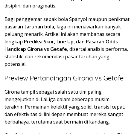
disiplin, dan pragmatis.
Bagi penggemar sepak bola Spanyol maupun penikmat
pasaran taruhan bola
, laga ini menawarkan banyak
peluang menarik. Artikel ini akan membahas secara
lengkap
Prediksi Skor, Line Up, dan Pasaran Odds
Handicap Girona vs Getafe
, disertai analisis performa,
statistik, dan rekomendasi pasar taruhan yang
potensial.
Preview Pertandingan Girona vs Getafe
Girona tampil sebagai salah satu tim paling
mengejutkan di LaLiga dalam beberapa musim
terakhir. Permainan kolektif yang solid, transisi cepat,
dan efektivitas di lini depan membuat mereka sangat
berbahaya, terutama saat bermain di kandang.