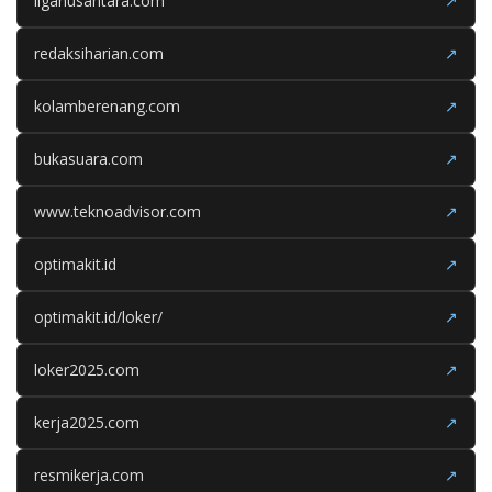
liganusantara.com
↗
redaksiharian.com
↗
kolamberenang.com
↗
bukasuara.com
↗
www.teknoadvisor.com
↗
optimakit.id
↗
optimakit.id/loker/
↗
loker2025.com
↗
kerja2025.com
↗
resmikerja.com
↗