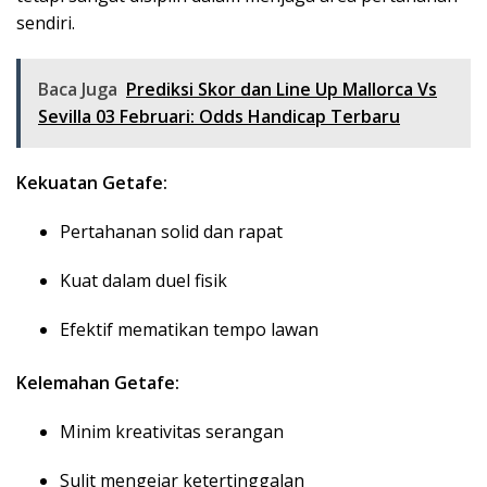
sendiri.
Baca Juga
Prediksi Skor dan Line Up Mallorca Vs
Sevilla 03 Februari: Odds Handicap Terbaru
Kekuatan Getafe:
Pertahanan solid dan rapat
Kuat dalam duel fisik
Efektif mematikan tempo lawan
Kelemahan Getafe:
Minim kreativitas serangan
Sulit mengejar ketertinggalan