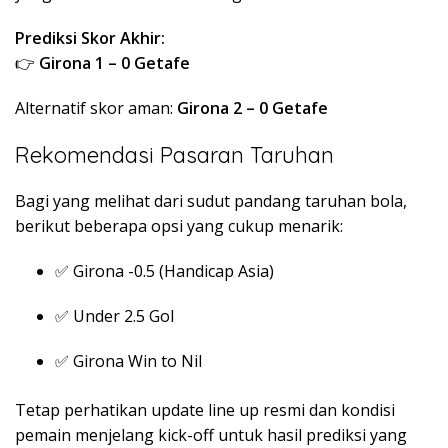
Prediksi Skor Akhir:
👉
Girona 1 – 0 Getafe
Alternatif skor aman:
Girona 2 – 0 Getafe
Rekomendasi Pasaran Taruhan
Bagi yang melihat dari sudut pandang taruhan bola,
berikut beberapa opsi yang cukup menarik:
✅ Girona -0.5 (Handicap Asia)
✅ Under 2.5 Gol
✅ Girona Win to Nil
Tetap perhatikan update line up resmi dan kondisi
pemain menjelang kick-off untuk hasil prediksi yang