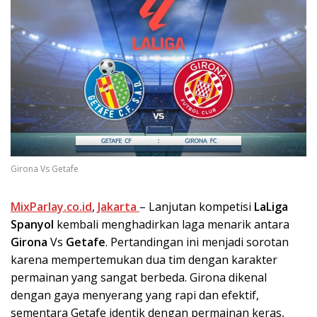
Girona Vs Getafe
MixParlay.co.id
,
Jakarta
– Lanjutan kompetisi
LaLiga
Spanyol
kembali menghadirkan laga menarik antara
Girona
Vs
Getafe
. Pertandingan ini menjadi sorotan
karena mempertemukan dua tim dengan karakter
permainan yang sangat berbeda. Girona dikenal
dengan gaya menyerang yang rapi dan efektif,
sementara Getafe identik dengan permainan keras,