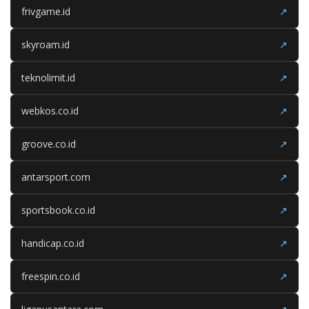
frivgame.id
↗
skyroam.id
↗
teknolimit.id
↗
webkos.co.id
↗
groove.co.id
↗
antarsport.com
↗
sportsbook.co.id
↗
handicap.co.id
↗
freespin.co.id
↗