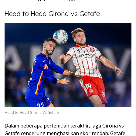
Head to Head Girona vs Getafe
Head to Head Girona Vs Getafe
Dalam beberapa pertemuan terakhir, laga Girona vs
Getafe cenderung menghasilkan skor rendah. Getafe