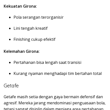
Kekuatan Girona:
Pola serangan terorganisir
Lini tengah kreatif
Finishing cukup efektif
Kelemahan Girona:
Pertahanan bisa lengah saat transisi
Kurang nyaman menghadapi tim bertahan total
Getafe
Getafe masih setia dengan gaya bermain defensif dan
agresif. Mereka jarang mendominasi penguasaan bola,
tetapi sangat disiplin dalam menjaga area pertahanan