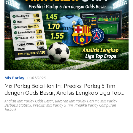
Mix Parlay
11/01/2026
Mix Parlay Bola Hari Ini: Prediksi Parlay 5 Tim
dengan Odds Besar, Analisis Lengkap Liga Top
Eropa
Analisis Mix Parlay Odds Besar
,
Bocoran Mix Parlay Hari Ini
,
Mix Parlay
Berbasis Statistik
,
Prediksi Mix Parlay 5 Tim
,
Prediksi Parlay Campuran
Terbaik