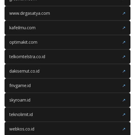
www.dirgasatya.com
↗
kafeilmu.com
↗
optimakit.com
↗
telkomtelstra.co.id
↗
dakisemut.co.id
↗
frivgame.id
↗
skyroam.id
↗
teknolimit.id
↗
webkos.co.id
↗