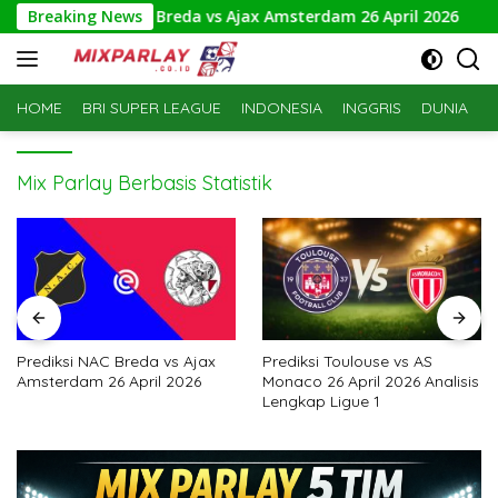
Skip
Breaking News
Prediksi NAC Breda vs Ajax Amsterdam 26 April 2026
to
content
HOME
BRI SUPER LEAGUE
INDONESIA
INGGRIS
DUNIA
S
Mix Parlay Berbasis Statistik
Prediksi Toulouse vs AS
Prediksi Angers vs PSG – 26
Monaco 26 April 2026 Analisis
April 2026
Lengkap Ligue 1