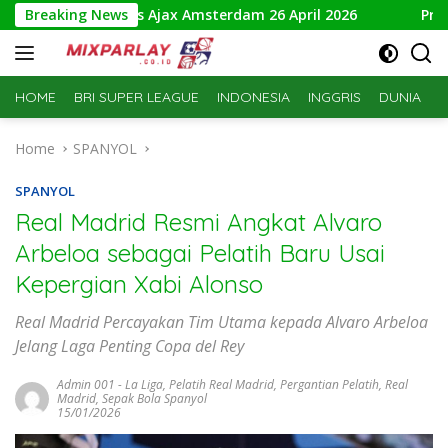
Skip
NAC Breda vs Ajax Amsterdam 26 April 2026
Breaking News
Prediksi Tou
to
content
HOME
BRI SUPER LEAGUE
INDONESIA
INGGRIS
DUNIA
S
Home
SPANYOL
SPANYOL
Real Madrid Resmi Angkat Alvaro
Arbeloa sebagai Pelatih Baru Usai
Kepergian Xabi Alonso
Real Madrid Percayakan Tim Utama kepada Alvaro Arbeloa
Jelang Laga Penting Copa del Rey
Admin 001
-
La Liga
,
Pelatih Real Madrid
,
Pergantian Pelatih
,
Real
Madrid
,
Sepak Bola Spanyol
15/01/2026