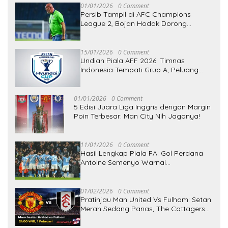
01/01/2026
0 Comment
Persib Tampil di AFC Champions
League 2, Bojan Hodak Dorong
Penyesuaian Jadwal BRI Super League
15/01/2026
0 Comment
Undian Piala AFF 2026: Timnas
Indonesia Tempati Grup A, Peluang
Melaju ke Fase Gugur Terbuka
01/01/2026
0 Comment
5 Edisi Juara Liga Inggris dengan Margin
Poin Terbesar: Man City Nih Jagonya!
11/01/2026
0 Comment
Hasil Lengkap Piala FA: Gol Perdana
Antoine Semenyo Warnai
Kemenangan Besar Man City, Ole
Romeny Antar Oxford United Lolos
01/02/2026
0 Comment
Pratinjau Man United Vs Fulham: Setan
Merah Sedang Panas, The Cottagers
Siap Memberi Perlawanan