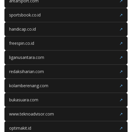
antarsport.com
↗
sportsbook.co.id
↗
handicap.co.id
↗
freespin.co.id
↗
liganusantara.com
↗
redaksiharian.com
↗
kolamberenang.com
↗
bukasuara.com
↗
www.teknoadvisor.com
↗
optimakit.id
↗