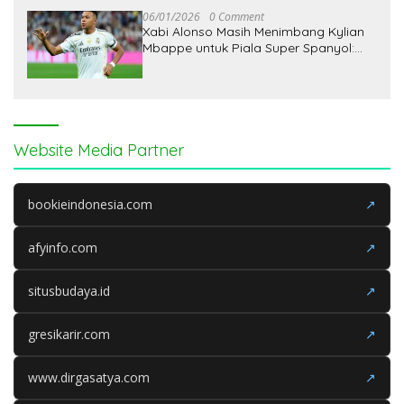
06/01/2026
0 Comment
Xabi Alonso Masih Menimbang Kylian
Mbappe untuk Piala Super Spanyol:
Keputusan Tunggu Selasa
Website Media Partner
bookieindonesia.com
↗
afyinfo.com
↗
situsbudaya.id
↗
gresikarir.com
↗
www.dirgasatya.com
↗