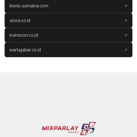
bisnis-sumatra.com
↗
siiora.co.id
↗
transicon.co.id
↗
wartajabar.co.id
↗