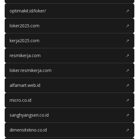
optimakit.id/loker/
↗
loker2025.com
↗
kerja2025.com
↗
resmikerja.com
↗
loker.resmikerja.com
↗
alfamart.web.id
↗
micro.co.id
↗
sanghyangseri.co.id
↗
dimensitekno.co.id
↗