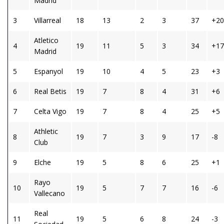
Madrid
3
Villarreal
18
13
2
3
37
+20
Atletico
4
19
11
5
3
34
+17
Madrid
5
Espanyol
19
10
4
5
23
+3
6
Real Betis
19
7
8
4
31
+6
7
Celta Vigo
19
7
8
4
25
+5
Athletic
8
19
7
3
9
17
-8
Club
9
Elche
19
5
8
6
25
+1
Rayo
10
19
5
7
7
16
-6
Vallecano
Real
11
19
5
6
8
24
-3