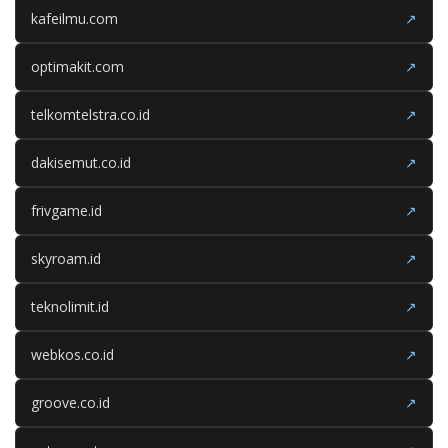
kafeilmu.com
↗
optimakit.com
↗
telkomtelstra.co.id
↗
dakisemut.co.id
↗
frivgame.id
↗
skyroam.id
↗
teknolimit.id
↗
webkos.co.id
↗
groove.co.id
↗