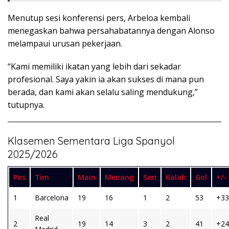
Menutup sesi konferensi pers, Arbeloa kembali
menegaskan bahwa persahabatannya dengan Alonso
melampaui urusan pekerjaan.
“Kami memiliki ikatan yang lebih dari sekadar
profesional. Saya yakin ia akan sukses di mana pun
berada, dan kami akan selalu saling mendukung,”
tutupnya.
Klasemen Sementara Liga Spanyol
2025/2026
Pos
Tim
Main
Menang
Seri
Kalah
Gol
+/-
1
Barcelona
19
16
1
2
53
+33
Real
2
19
14
3
2
41
+24