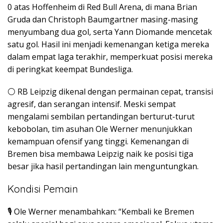
0 atas Hoffenheim di Red Bull Arena, di mana Brian
Gruda dan Christoph Baumgartner masing-masing
menyumbang dua gol, serta Yann Diomande mencetak
satu gol. Hasil ini menjadi kemenangan ketiga mereka
dalam empat laga terakhir, memperkuat posisi mereka
di peringkat keempat Bundesliga.
⚪ RB Leipzig dikenal dengan permainan cepat, transisi
agresif, dan serangan intensif. Meski sempat
mengalami sembilan pertandingan berturut-turut
kebobolan, tim asuhan Ole Werner menunjukkan
kemampuan ofensif yang tinggi. Kemenangan di
Bremen bisa membawa Leipzig naik ke posisi tiga
besar jika hasil pertandingan lain menguntungkan.
Kondisi Pemain
🎙️ Ole Werner menambahkan: “Kembali ke Bremen