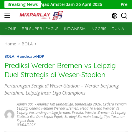
Skip
AC Breda vs Ajax Amsterdam 26 April 2026
Breaking News
Prediksi Toul
to
content
HOME
BRI SUPER LEAGUE
INDONESIA
INGGRIS
DUNIA
S
Home
BOLA
BOLA
,
Handicap/HDP
Prediksi Werder Bremen vs Leipzig
Duel Strategis di Weser-Stadion
Pertarungan Sengit di Weser-Stadion – Werder berjuang
bertahan, Leipzig incar Liga Champions
Admin 001
-
Analisis Tim Bundesliga
,
Bundesliga 2026
,
Cedera Pemain
Leipzig
,
Cedera Pemain Werder Bremen
,
Head To Head Werder Vs
Leipzig
,
Pertandingan Liga Jerman
,
Prediksi Werder Bremen Vs Leipzig
,
Statistik Gol Dan Sepak Pojok
,
Strategi Bermain Leipzig
,
Tips Taruhan
Sepak Bola
03/04/2026