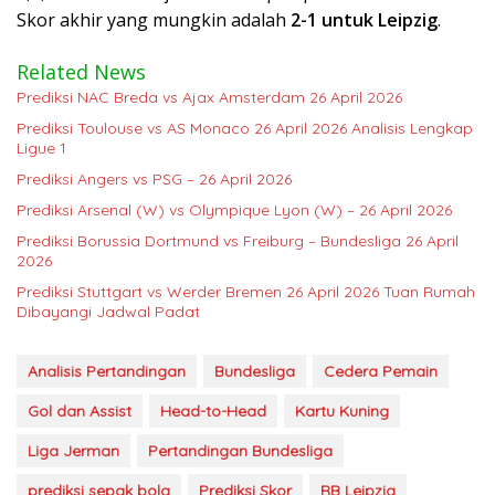
Skor akhir yang mungkin adalah
2-1 untuk Leipzig
.
Related News
Prediksi NAC Breda vs Ajax Amsterdam 26 April 2026
Prediksi Toulouse vs AS Monaco 26 April 2026 Analisis Lengkap
Ligue 1
Prediksi Angers vs PSG – 26 April 2026
Prediksi Arsenal (W) vs Olympique Lyon (W) – 26 April 2026
Prediksi Borussia Dortmund vs Freiburg – Bundesliga 26 April
2026
Prediksi Stuttgart vs Werder Bremen 26 April 2026 Tuan Rumah
Dibayangi Jadwal Padat
Analisis Pertandingan
Bundesliga
Cedera Pemain
Gol dan Assist
Head-to-Head
Kartu Kuning
Liga Jerman
Pertandingan Bundesliga
prediksi sepak bola
Prediksi Skor
RB Leipzig