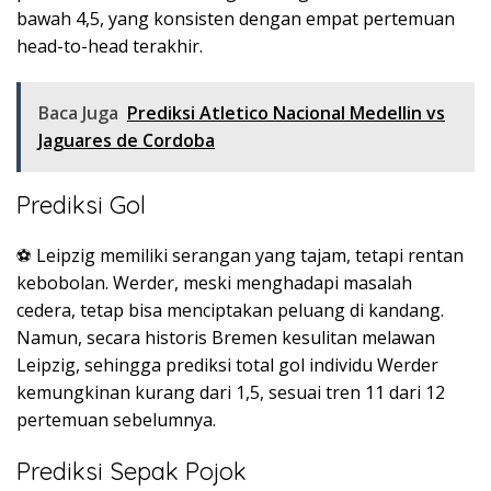
bawah 4,5, yang konsisten dengan empat pertemuan
head-to-head terakhir.
Baca Juga
Prediksi Atletico Nacional Medellin vs
Jaguares de Cordoba
Prediksi Gol
⚽ Leipzig memiliki serangan yang tajam, tetapi rentan
kebobolan. Werder, meski menghadapi masalah
cedera, tetap bisa menciptakan peluang di kandang.
Namun, secara historis Bremen kesulitan melawan
Leipzig, sehingga prediksi total gol individu Werder
kemungkinan kurang dari 1,5, sesuai tren 11 dari 12
pertemuan sebelumnya.
Prediksi Sepak Pojok