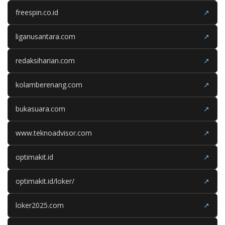
freespin.co.id
↗
liganusantara.com
↗
redaksiharian.com
↗
kolamberenang.com
↗
bukasuara.com
↗
www.teknoadvisor.com
↗
optimakit.id
↗
optimakit.id/loker/
↗
loker2025.com
↗