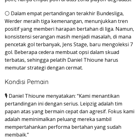
⚪ Dalam empat pertandingan terakhir Bundesliga,
Werder meraih tiga kemenangan, menunjukkan tren
positif yang memberi harapan bertahan di liga. Namun,
konsistensi serangan masih menjadi masalah, di mana
pencetak gol terbanyak, Jens Stage, baru mengoleksi 7
gol. Beberapa cedera membuat opsi dalam skuad
terbatas, sehingga pelatih Daniel Thioune harus
memutar strategi dengan cermat.
Kondisi Pemain
🎙️ Daniel Thioune menyatakan: “Kami menantikan
pertandingan ini dengan serius. Leipzig adalah tim
papan atas yang bermain cepat dan agresif. Fokus kami
adalah meminimalkan peluang mereka sambil
mempertahankan performa bertahan yang sudah
membaik.”