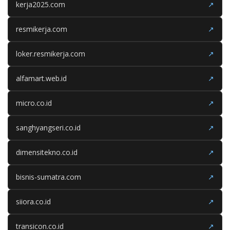
kerja2025.com
↗
resmikerja.com
↗
loker.resmikerja.com
↗
alfamart.web.id
↗
micro.co.id
↗
sanghyangseri.co.id
↗
dimensitekno.co.id
↗
bisnis-sumatra.com
↗
siiora.co.id
↗
transicon.co.id
↗