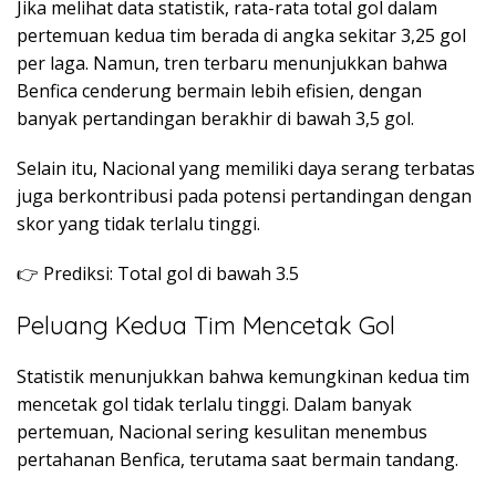
Jika melihat data statistik, rata-rata total gol dalam
pertemuan kedua tim berada di angka sekitar 3,25 gol
per laga. Namun, tren terbaru menunjukkan bahwa
Benfica cenderung bermain lebih efisien, dengan
banyak pertandingan berakhir di bawah 3,5 gol.
Selain itu, Nacional yang memiliki daya serang terbatas
juga berkontribusi pada potensi pertandingan dengan
skor yang tidak terlalu tinggi.
👉 Prediksi: Total gol di bawah 3.5
Peluang Kedua Tim Mencetak Gol
Statistik menunjukkan bahwa kemungkinan kedua tim
mencetak gol tidak terlalu tinggi. Dalam banyak
pertemuan, Nacional sering kesulitan menembus
pertahanan Benfica, terutama saat bermain tandang.