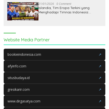
21/01/2026
0 Comment
Islandia, Tim Eropa Terkini yang
Menghadapi Timnas Indonesia:
Bulgaria Siap Memberikan Tantangan
di FIFA Series 2026
Website Media Partner
bookieindonesia.com
↗
afyinfo.com
↗
situsbudaya.id
↗
gresikarir.com
↗
www.dirgasatya.com
↗