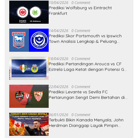
10/04/2026
0 Comment
Prediksi Wolfsburg vs Eintracht
Frankfurt
14/04/2026
0 Comment
Prediksi Skor Portsmouth vs Ipswich
Town Analisis Lengkap & Peluang
Pertandingan
18/04/2026
0 Comment
Prediksi Pertandingan Arouca vs CF
Estrela Laga Ketat dengan Potensi Gol
Tinggi
22/04/2026
0 Comment
Prediksi Levante vs Sevilla FC
Pertarungan Sengit Demi Bertahan di
La Liga – 24 April 2026
06/01/2026
0 Comment
Terbukti Bikin Kanada Menyala, John
Herdman Dianggap Layak Pimpin
Timnas Indonesia