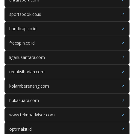
sportsbook.co.id
↗
handicap.co.id
↗
freespin.co.id
↗
liganusantara.com
↗
redaksiharian.com
↗
kolamberenang.com
↗
bukasuara.com
↗
www.teknoadvisor.com
↗
optimakit.id
↗