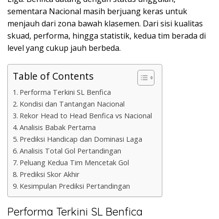
sementara Nacional masih berjuang keras untuk
menjauh dari zona bawah klasemen. Dari sisi kualitas
skuad, performa, hingga statistik, kedua tim berada di
level yang cukup jauh berbeda.
Table of Contents
Performa Terkini SL Benfica
Kondisi dan Tantangan Nacional
Rekor Head to Head Benfica vs Nacional
Analisis Babak Pertama
Prediksi Handicap dan Dominasi Laga
Analisis Total Gol Pertandingan
Peluang Kedua Tim Mencetak Gol
Prediksi Skor Akhir
Kesimpulan Prediksi Pertandingan
Performa Terkini SL Benfica