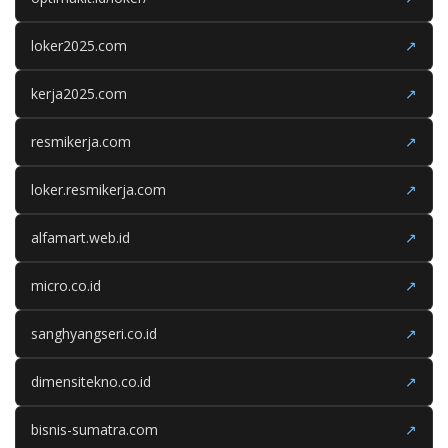
loker2025.com
↗
kerja2025.com
↗
resmikerja.com
↗
loker.resmikerja.com
↗
alfamart.web.id
↗
micro.co.id
↗
sanghyangseri.co.id
↗
dimensitekno.co.id
↗
bisnis-sumatra.com
↗