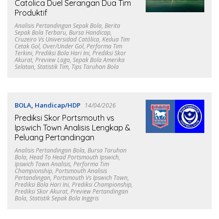
Catolica Duel Serangan Dua Tim
Produktif
Analisis Pertandingan Sepak Bola
,
Berita
Sepak Bola Terbaru
,
Bursa Handicap
,
Cruzeiro Vs Universidad Católica
,
Kedua Tim
Cetak Gol
,
Over/Under Gol
,
Performa Tim
Terkini
,
Prediksi Bola Hari Ini
,
Prediksi Skor
Akurat
,
Preview Laga
,
Sepak Bola Amerika
Selatan
,
Statistik Tim
,
Tips Taruhan Bola
BOLA
,
Handicap/HDP
14/04/2026
Prediksi Skor Portsmouth vs
Ipswich Town Analisis Lengkap &
Peluang Pertandingan
Analisis Pertandingan Bola
,
Bursa Taruhan
Bola
,
Head To Head Portsmouth Ipswich
,
Ipswich Town Analisis
,
Performa Tim
Championship
,
Portsmouth Analisis
Pertandingan
,
Portsmouth Vs Ipswich Town
,
Prediksi Bola Hari Ini
,
Prediksi Championship
,
Prediksi Skor Akurat
,
Preview Pertandingan
Bola
,
Statistik Sepak Bola Inggris