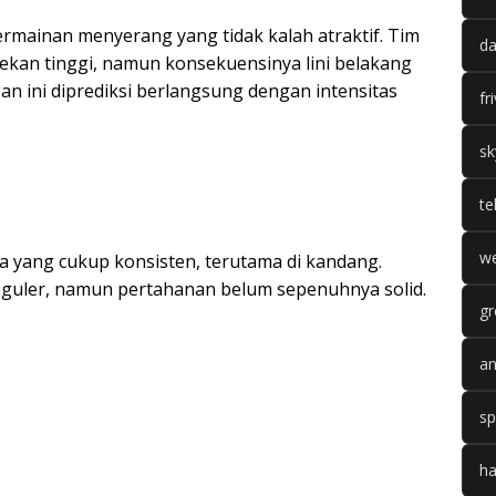
rmainan menyerang yang tidak kalah atraktif. Tim
da
nekan tinggi, namun konsekuensinya lini belakang
n ini diprediksi berlangsung dengan intensitas
fr
sk
te
we
yang cukup konsisten, terutama di kandang.
guler, namun pertahanan belum sepenuhnya solid.
gr
an
sp
ha