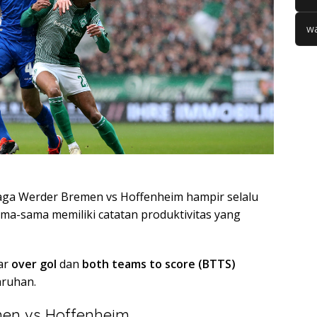
wa
aga Werder Bremen vs Hoffenheim hampir selalu
ma-sama memiliki catatan produktivitas yang
sar
over gol
dan
both teams to score (BTTS)
aruhan.
men vs Hoffenheim