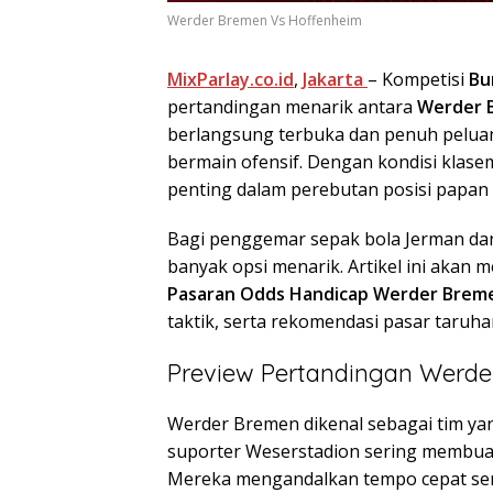
Werder Bremen Vs Hoffenheim
MixParlay.co.id
,
Jakarta
– Kompetisi
Bu
pertandingan menarik antara
Werder 
berlangsung terbuka dan penuh pelu
bermain ofensif. Dengan kondisi klasem
penting dalam perebutan posisi papan
Bagi penggemar sepak bola Jerman da
banyak opsi menarik. Artikel ini akan
Pasaran Odds Handicap Werder Brem
taktik, serta rekomendasi pasar taruha
Preview Pertandingan Werde
Werder Bremen dikenal sebagai tim ya
suporter Weserstadion sering membuat 
Mereka mengandalkan tempo cepat ser