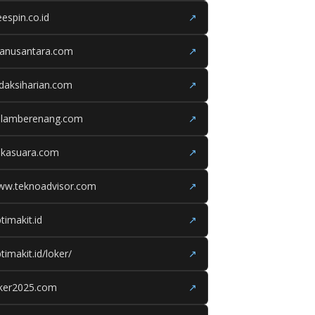
eespin.co.id
↗
ganusantara.com
↗
daksiharian.com
↗
olamberenang.com
↗
ukasuara.com
↗
ww.teknoadvisor.com
↗
timakit.id
↗
timakit.id/loker/
↗
oker2025.com
↗