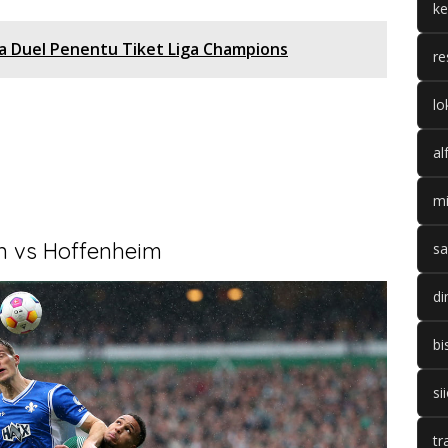
k
ta Duel Penentu Tiket Liga Champions
re
lo
al
mi
n vs Hoffenheim
sa
di
bi
si
tr