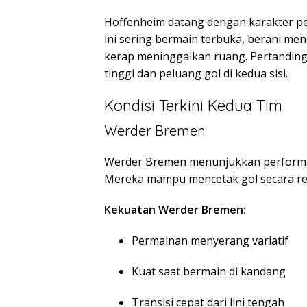
Hoffenheim datang dengan karakter pe
ini sering bermain terbuka, berani me
kerap meninggalkan ruang. Pertandinga
tinggi dan peluang gol di kedua sisi.
Kondisi Terkini Kedua Tim
Werder Bremen
Werder Bremen menunjukkan performa 
Mereka mampu mencetak gol secara re
Kekuatan Werder Bremen:
Permainan menyerang variatif
Kuat saat bermain di kandang
Transisi cepat dari lini tengah