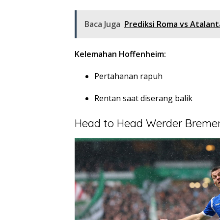
Baca Juga
Prediksi Roma vs Atalan
Kelemahan Hoffenheim:
Pertahanan rapuh
Rentan saat diserang balik
Head to Head Werder Breme