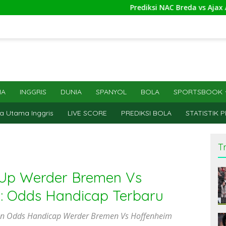
Prediksi NAC Breda vs Ajax Amsterdam 26 Ap
IA
INGGRIS
DUNIA
SPANYOL
BOLA
SPORTSBOOK
a Utama Inggris
LIVE SCORE
PREDIKSI BOLA
STATISTIK 
T
e Up Werder Bremen Vs
: Odds Handicap Terbaru
saran Odds Handicap Werder Bremen Vs Hoffenheim