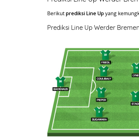
Berikut
prediksi Line Up
yang kemungki
Prediksi Line Up Werder Bremen