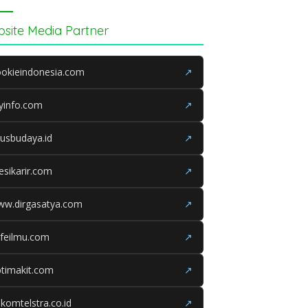
site Media Partner
okieindonesia.com
↗
yinfo.com
↗
tusbudaya.id
↗
esikarir.com
↗
ww.dirgasatya.com
↗
feilmu.com
↗
timakit.com
↗
lkomtelstra.co.id
↗