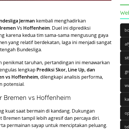
Web
ndesliga Jerman
kembali menghadirkan
Bremen
Vs
Hoffenheim
. Duel ini diprediksi
bo
ang karena kedua tim sama-sama mengusung gaya
en yang relatif berdekatan, laga ini menjadi sangat
af
 tengah Bundesliga.
si
n penikmat taruhan, pertandingan ini menawarkan
 mengulas lengkap
Prediksi Skor, Line Up, dan
gr
en vs Hoffenheim
, dilengkapi analisis performa,
n potensial.
w
r Bremen vs Hoffenheim
ka
ng kuat saat bermain di kandang. Dukungan
op
Bremen tampil lebih agresif dan percaya diri.
ta permainan sayap untuk menciptakan peluang.
te