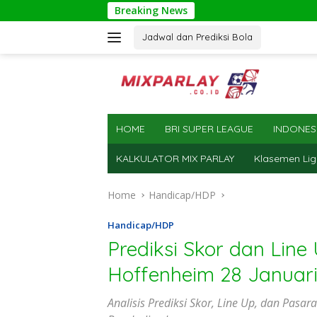
Skip
Breaking News
to
content
Jadwal dan Prediksi Bola
HOME
BRI SUPER LEAGUE
INDONES
KALKULATOR MIX PARLAY
Klasemen Lig
Home
Handicap/HDP
Handicap/HDP
Prediksi Skor dan Lin
Hoffenheim 28 Januari
Analisis Prediksi Skor, Line Up, dan Pa