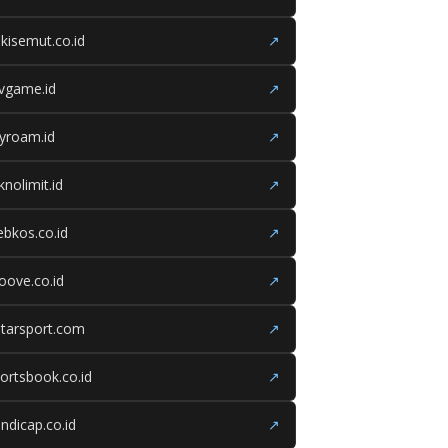
kisemut.co.id
↗
ivgame.id
↗
yroam.id
↗
knolimit.id
↗
bkos.co.id
↗
oove.co.id
↗
tarsport.com
↗
ortsbook.co.id
↗
ndicap.co.id
↗