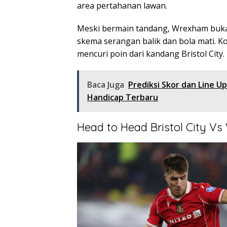
area pertahanan lawan.
Meski bermain tandang, Wrexham buka
skema serangan balik dan bola mati. Ko
mencuri poin dari kandang Bristol City.
Baca Juga
Prediksi Skor dan Line U
Handicap Terbaru
Head to Head Bristol City V