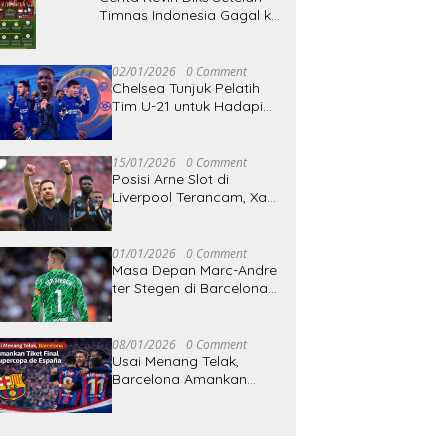
Timnas Indonesia Gagal ke
Piala Dunia 2026: Saya
Sudah Memilih dengan
Segala Kebanggaan,
02/01/2026
0 Comment
Cinta, Termasuk
Chelsea Tunjuk Pelatih
Kegagalan
Tim U-21 untuk Hadapi
Manchester City Usai
Berpisah dengan Enzo
Maresca
15/01/2026
0 Comment
Posisi Arne Slot di
Liverpool Terancam, Xabi
Alonso Muncul sebagai
Ancaman
01/01/2026
0 Comment
Masa Depan Marc-Andre
ter Stegen di Barcelona
Menjadi Perhatian
Jelang Bursa Transfer
Januari 2026
08/01/2026
0 Comment
Usai Menang Telak,
Barcelona Amankan
Tiket Final Supercopa de
España