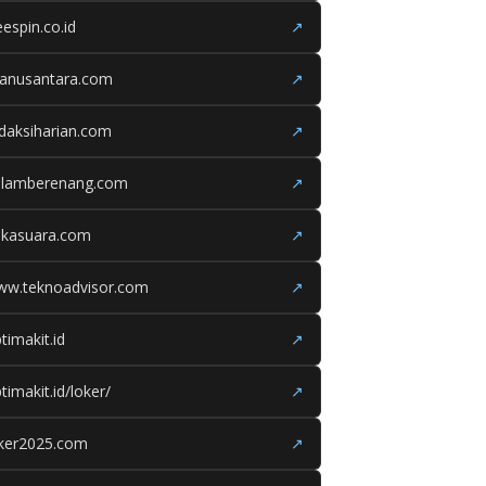
eespin.co.id
↗
ganusantara.com
↗
daksiharian.com
↗
olamberenang.com
↗
ukasuara.com
↗
ww.teknoadvisor.com
↗
timakit.id
↗
timakit.id/loker/
↗
oker2025.com
↗