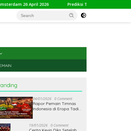
pril 2026
Prediksi Toulouse vs AS Monaco 26 April 2026 
PEMAIN
randing
04/01/2026
0 Comment
Rapor Pemain Timnas
Indonesia di Eropa Tadi
Malam: Jay Idzes Raih
Hasil Imbang, Calvin
Verdonk Keok di
19/01/2026
0 Comment
Kandang
Cerita Kevin Diks Setelah