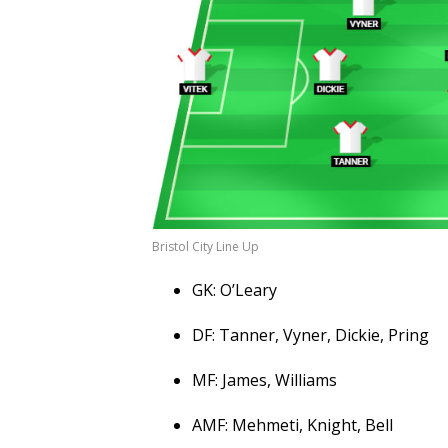
Bristol City Line Up
GK: O’Leary
DF: Tanner, Vyner, Dickie, Pring
MF: James, Williams
AMF: Mehmeti, Knight, Bell