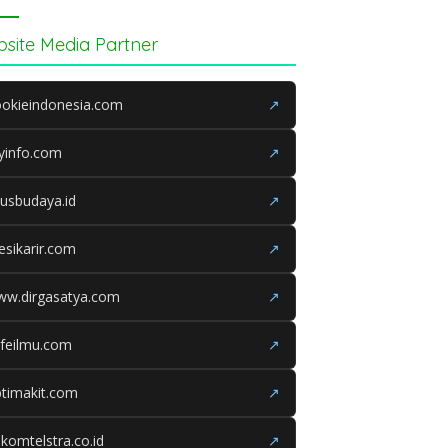
site Media Partner
okieindonesia.com
↗
yinfo.com
↗
tusbudaya.id
↗
esikarir.com
↗
ww.dirgasatya.com
↗
feilmu.com
↗
timakit.com
↗
lkomtelstra.co.id
↗