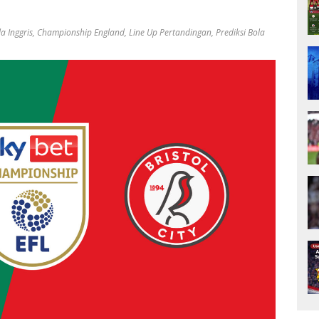
a Inggris
,
Championship England
,
Line Up Pertandingan
,
Prediksi Bola