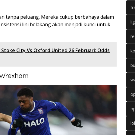
fr
n tanpa peluang. Mereka cukup berbahaya dalam
li
nsistensi lini belakang akan menjadi kunci untuk
re
p Stoke City Vs Oxford United 26 Februari: Odds
k
b
s Wrexham
w
op
op
l