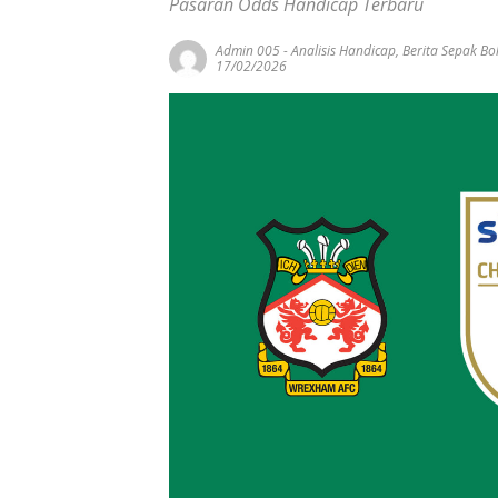
Pasaran Odds Handicap Terbaru
Admin 005
-
Analisis Handicap
,
Berita Sepak Bol
17/02/2026