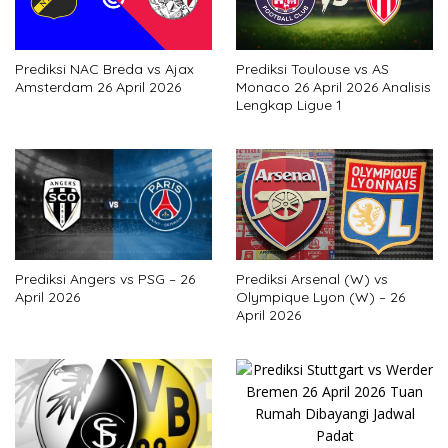
Prediksi NAC Breda vs Ajax
Prediksi Toulouse vs AS
Amsterdam 26 April 2026
Monaco 26 April 2026 Analisis
Lengkap Ligue 1
Prediksi Angers vs PSG – 26
Prediksi Arsenal (W) vs
April 2026
Olympique Lyon (W) – 26
April 2026