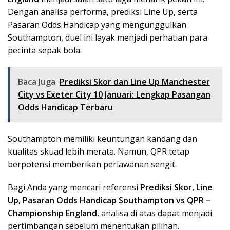
Dengan analisa performa, prediksi Line Up, serta
Pasaran Odds Handicap yang mengunggulkan
Southampton, duel ini layak menjadi perhatian para
pecinta sepak bola.
Baca Juga
Prediksi Skor dan Line Up Manchester
City vs Exeter City 10 Januari: Lengkap Pasangan
Odds Handicap Terbaru
Southampton memiliki keuntungan kandang dan
kualitas skuad lebih merata. Namun, QPR tetap
berpotensi memberikan perlawanan sengit.
Bagi Anda yang mencari referensi
Prediksi Skor, Line
Up, Pasaran Odds Handicap Southampton vs QPR –
Championship England
, analisa di atas dapat menjadi
pertimbangan sebelum menentukan pilihan.