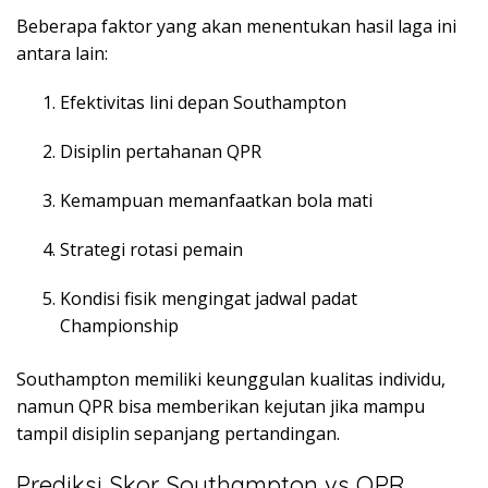
Beberapa faktor yang akan menentukan hasil laga ini
antara lain:
Efektivitas lini depan Southampton
Disiplin pertahanan QPR
Kemampuan memanfaatkan bola mati
Strategi rotasi pemain
Kondisi fisik mengingat jadwal padat
Championship
Southampton memiliki keunggulan kualitas individu,
namun QPR bisa memberikan kejutan jika mampu
tampil disiplin sepanjang pertandingan.
Prediksi Skor Southampton vs QPR