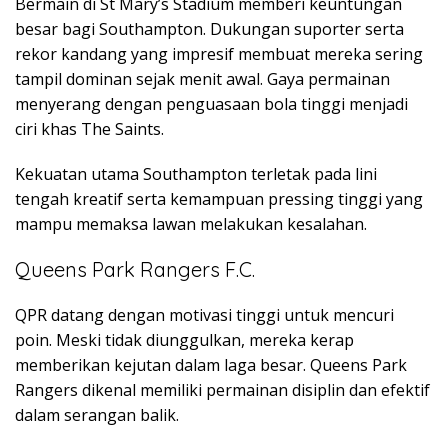
Bermain di St Mary’s Stadium memberi keuntungan
besar bagi Southampton. Dukungan suporter serta
rekor kandang yang impresif membuat mereka sering
tampil dominan sejak menit awal. Gaya permainan
menyerang dengan penguasaan bola tinggi menjadi
ciri khas The Saints.
Kekuatan utama Southampton terletak pada lini
tengah kreatif serta kemampuan pressing tinggi yang
mampu memaksa lawan melakukan kesalahan.
Queens Park Rangers F.C.
QPR datang dengan motivasi tinggi untuk mencuri
poin. Meski tidak diunggulkan, mereka kerap
memberikan kejutan dalam laga besar. Queens Park
Rangers dikenal memiliki permainan disiplin dan efektif
dalam serangan balik.