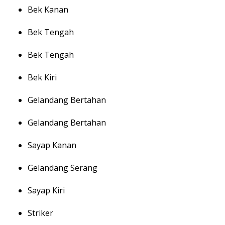
Bek Kanan
Bek Tengah
Bek Tengah
Bek Kiri
Gelandang Bertahan
Gelandang Bertahan
Sayap Kanan
Gelandang Serang
Sayap Kiri
Striker