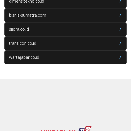
dimensitekno.co.id
↗
bisnis-sumatra.com
↗
siiora.co.id
↗
transicon.co.id
↗
wartajabar.co.id
↗