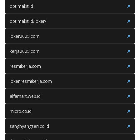
optimakit.id
↗
optimakit.id/loker/
↗
loker2025.com
↗
kerja2025.com
↗
resmikerja.com
↗
loker.resmikerja.com
↗
alfamart.web.id
↗
micro.co.id
↗
sanghyangseri.co.id
↗