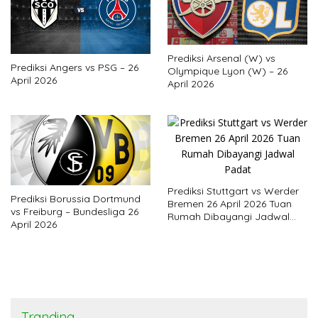
Prediksi Arsenal (W) vs
Prediksi Angers vs PSG – 26
Olympique Lyon (W) – 26
April 2026
April 2026
Prediksi Stuttgart vs Werder
Prediksi Borussia Dortmund
Bremen 26 April 2026 Tuan
vs Freiburg – Bundesliga 26
Rumah Dibayangi Jadwal
April 2026
Padat
Tranding