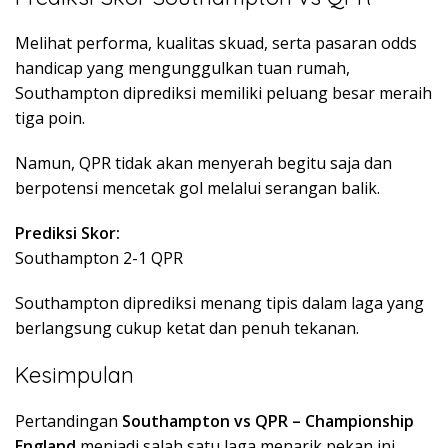
Melihat performa, kualitas skuad, serta pasaran odds
handicap yang mengunggulkan tuan rumah,
Southampton diprediksi memiliki peluang besar meraih
tiga poin.
Namun, QPR tidak akan menyerah begitu saja dan
berpotensi mencetak gol melalui serangan balik.
Prediksi Skor:
Southampton 2-1 QPR
Southampton diprediksi menang tipis dalam laga yang
berlangsung cukup ketat dan penuh tekanan.
Kesimpulan
Pertandingan
Southampton vs QPR – Championship
England
menjadi salah satu laga menarik pekan ini.