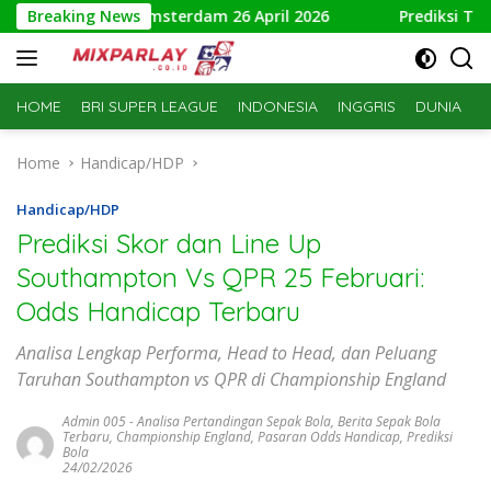
Skip
vs Ajax Amsterdam 26 April 2026
Breaking News
Prediksi Toulouse vs AS
to
content
HOME
BRI SUPER LEAGUE
INDONESIA
INGGRIS
DUNIA
S
Home
Handicap/HDP
Handicap/HDP
Prediksi Skor dan Line Up
Southampton Vs QPR 25 Februari:
Odds Handicap Terbaru
Analisa Lengkap Performa, Head to Head, dan Peluang
Taruhan Southampton vs QPR di Championship England
Admin 005
-
Analisa Pertandingan Sepak Bola
,
Berita Sepak Bola
Terbaru
,
Championship England
,
Pasaran Odds Handicap
,
Prediksi
Bola
24/02/2026