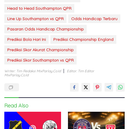
Head to Head Southampton QPR
Line Up Southampton vs QPR
Odds Handicap Terbaru
Pasaran Odds Handicap Championship
Prediksi Bola Hari Ini
Prediksi Championship England
Prediksi Skor Akurat Championship
Prediksi Skor Southampton vs QPR
Writer: Tim Redaksi MixParlay.co.id
Editor: Tim Editor
MixParlay.co.id
Read Also