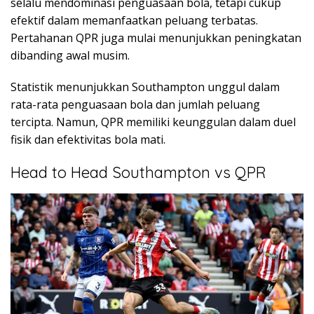
selalu mendominasi penguasaan bola, tetapi cukup
efektif dalam memanfaatkan peluang terbatas.
Pertahanan QPR juga mulai menunjukkan peningkatan
dibanding awal musim.
Statistik menunjukkan Southampton unggul dalam
rata-rata penguasaan bola dan jumlah peluang
tercipta. Namun, QPR memiliki keunggulan dalam duel
fisik dan efektivitas bola mati.
Head to Head Southampton vs QPR