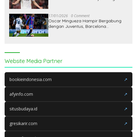
Hadapi Real Betis
17/01/2026
0 Comment
Oscar Mingueza Hampir Bergabung
dengan Juventus, Barcelona
Kehilangan Potensi Pendapatan
Website Media Partner
bookieindonesia.com
↗
afyinfo.com
↗
situsbudaya.id
↗
gresikarir.com
↗