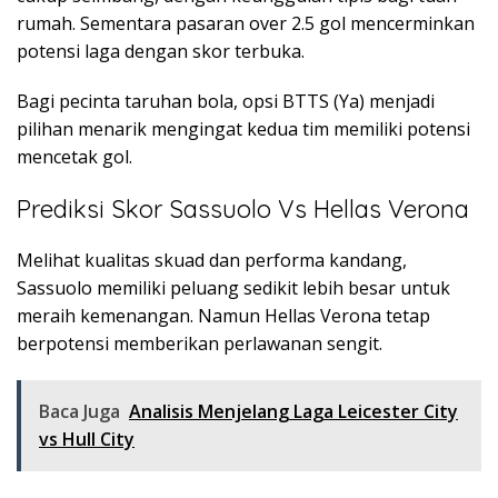
rumah. Sementara pasaran over 2.5 gol mencerminkan
potensi laga dengan skor terbuka.
Bagi pecinta taruhan bola, opsi BTTS (Ya) menjadi
pilihan menarik mengingat kedua tim memiliki potensi
mencetak gol.
Prediksi Skor Sassuolo Vs Hellas Verona
Melihat kualitas skuad dan performa kandang,
Sassuolo memiliki peluang sedikit lebih besar untuk
meraih kemenangan. Namun Hellas Verona tetap
berpotensi memberikan perlawanan sengit.
Baca Juga
Analisis Menjelang Laga Leicester City
vs Hull City