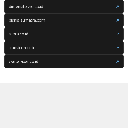
dimensitekno.co.id
↗
bisnis-sumatra.com
↗
siiora.co.id
↗
transicon.co.id
↗
wartajabar.co.id
↗