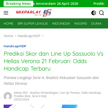
Skip
da vs Ajax Amsterdam 26 April 2026
Breaking News
Prediksi Toulouse v
to
content
HOME
BRI SUPER LEAGUE
INDONESIA
INGGRIS
DUNIA
S
Home
Handicap/HDP
Handicap/HDP
Prediksi Skor dan Line Up Sassuolo Vs
Hellas Verona 21 Februari: Odds
Handicap Terbaru
Preview Lengkap Serie A: Analisis Kekuatan Sassuolo dan
Hellas Verona
Admin 005
-
Analisis Pertandingan
,
Line Up Pemain
,
Odds Handicap
,
Prediksi Bola
,
Serie A Italy
20/02/2026