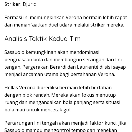
Striker:
Djuric
Formasi ini memungkinkan Verona bermain lebih rapat
dan memanfaatkan duel udara melalui striker mereka.
Analisis Taktik Kedua Tim
Sassuolo kemungkinan akan mendominasi
penguasaan bola dan membangun serangan dari lini
tengah. Pergerakan Berardi dan Laurienté di sisi sayap
menjadi ancaman utama bagi pertahanan Verona.
Hellas Verona diprediksi bermain lebih bertahan
dengan blok rendah. Mereka akan fokus menutup
ruang dan mengandalkan bola panjang serta situasi
bola mati untuk mencetak gol.
Pertarungan lini tengah akan menjadi faktor kunci. Jika
Sassuolo mampu mengontrol tempo dan menekan