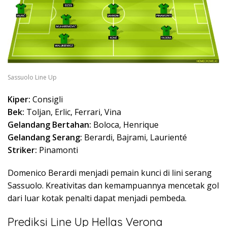
Sassuolo Line Up
Kiper:
Consigli
Bek:
Toljan, Erlic, Ferrari, Vina
Gelandang Bertahan:
Boloca, Henrique
Gelandang Serang:
Berardi, Bajrami, Laurienté
Striker:
Pinamonti
Domenico Berardi menjadi pemain kunci di lini serang
Sassuolo. Kreativitas dan kemampuannya mencetak gol
dari luar kotak penalti dapat menjadi pembeda.
Prediksi Line Up Hellas Verona