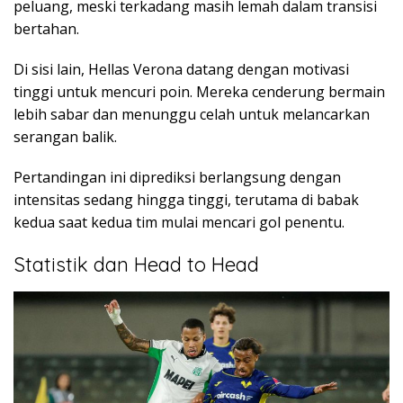
peluang, meski terkadang masih lemah dalam transisi
bertahan.
Di sisi lain, Hellas Verona datang dengan motivasi
tinggi untuk mencuri poin. Mereka cenderung bermain
lebih sabar dan menunggu celah untuk melancarkan
serangan balik.
Pertandingan ini diprediksi berlangsung dengan
intensitas sedang hingga tinggi, terutama di babak
kedua saat kedua tim mulai mencari gol penentu.
Statistik dan Head to Head