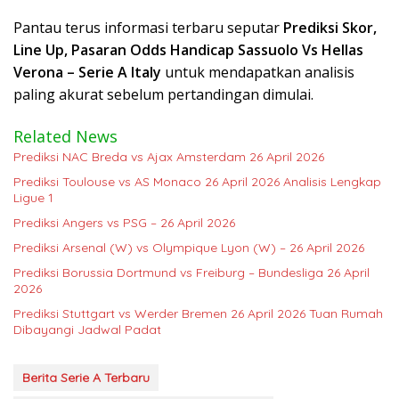
Pantau terus informasi terbaru seputar
Prediksi Skor,
Line Up, Pasaran Odds Handicap Sassuolo Vs Hellas
Verona – Serie A Italy
untuk mendapatkan analisis
paling akurat sebelum pertandingan dimulai.
Related News
Prediksi NAC Breda vs Ajax Amsterdam 26 April 2026
Prediksi Toulouse vs AS Monaco 26 April 2026 Analisis Lengkap
Ligue 1
Prediksi Angers vs PSG – 26 April 2026
Prediksi Arsenal (W) vs Olympique Lyon (W) – 26 April 2026
Prediksi Borussia Dortmund vs Freiburg – Bundesliga 26 April
2026
Prediksi Stuttgart vs Werder Bremen 26 April 2026 Tuan Rumah
Dibayangi Jadwal Padat
Berita Serie A Terbaru