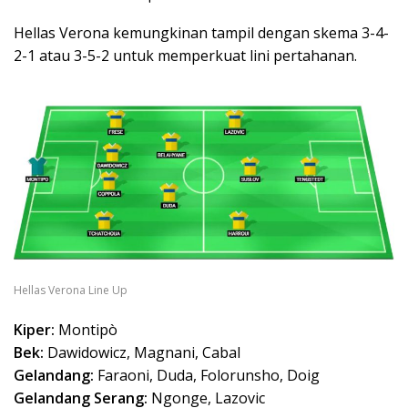
Hellas Verona kemungkinan tampil dengan skema 3-4-
2-1 atau 3-5-2 untuk memperkuat lini pertahanan.
Hellas Verona Line Up
Kiper:
Montipò
Bek:
Dawidowicz, Magnani, Cabal
Gelandang:
Faraoni, Duda, Folorunsho, Doig
Gelandang Serang:
Ngonge, Lazovic