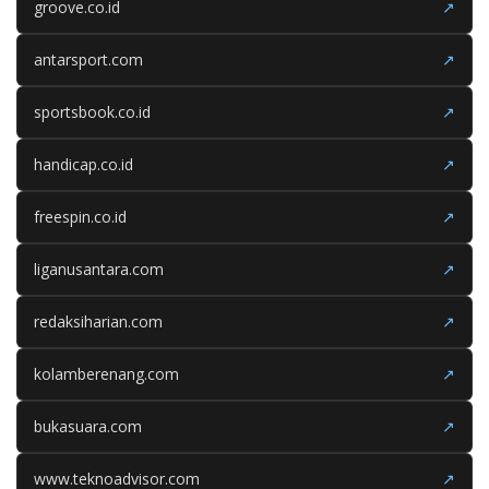
groove.co.id
↗
antarsport.com
↗
sportsbook.co.id
↗
handicap.co.id
↗
freespin.co.id
↗
liganusantara.com
↗
redaksiharian.com
↗
kolamberenang.com
↗
bukasuara.com
↗
www.teknoadvisor.com
↗