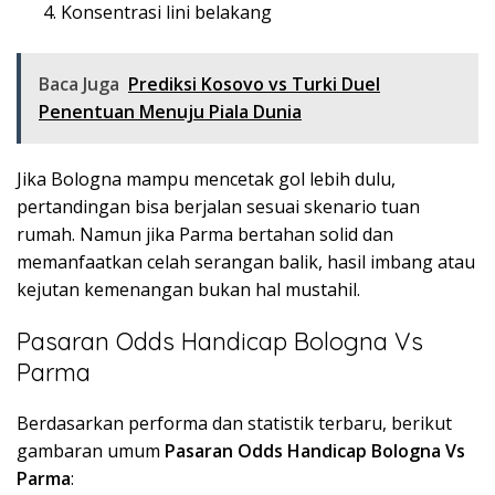
Konsentrasi lini belakang
Baca Juga
Prediksi Kosovo vs Turki Duel
Penentuan Menuju Piala Dunia
Jika Bologna mampu mencetak gol lebih dulu,
pertandingan bisa berjalan sesuai skenario tuan
rumah. Namun jika Parma bertahan solid dan
memanfaatkan celah serangan balik, hasil imbang atau
kejutan kemenangan bukan hal mustahil.
Pasaran Odds Handicap Bologna Vs
Parma
Berdasarkan performa dan statistik terbaru, berikut
gambaran umum
Pasaran Odds Handicap Bologna Vs
Parma
: