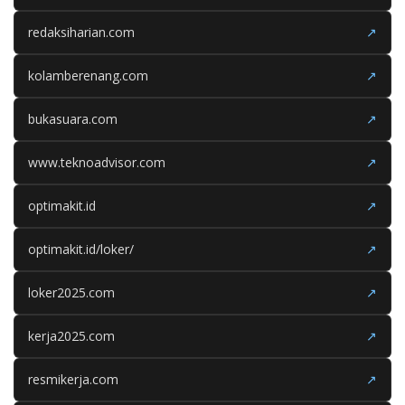
redaksiharian.com
↗
kolamberenang.com
↗
bukasuara.com
↗
www.teknoadvisor.com
↗
optimakit.id
↗
optimakit.id/loker/
↗
loker2025.com
↗
kerja2025.com
↗
resmikerja.com
↗