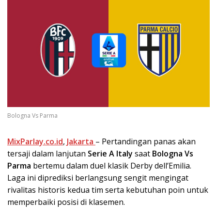
Bologna Vs Parma
MixParlay.co.id
,
Jakarta
– Pertandingan panas akan
tersaji dalam lanjutan
Serie A Italy
saat
Bologna Vs
Parma
bertemu dalam duel klasik Derby dell’Emilia.
Laga ini diprediksi berlangsung sengit mengingat
rivalitas historis kedua tim serta kebutuhan poin untuk
memperbaiki posisi di klasemen.