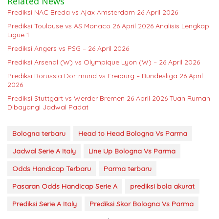
Related News
Prediksi NAC Breda vs Ajax Amsterdam 26 April 2026
Prediksi Toulouse vs AS Monaco 26 April 2026 Analisis Lengkap
Ligue 1
Prediksi Angers vs PSG – 26 April 2026
Prediksi Arsenal (W) vs Olympique Lyon (W) – 26 April 2026
Prediksi Borussia Dortmund vs Freiburg – Bundesliga 26 April
2026
Prediksi Stuttgart vs Werder Bremen 26 April 2026 Tuan Rumah
Dibayangi Jadwal Padat
Bologna terbaru
Head to Head Bologna Vs Parma
Jadwal Serie A Italy
Line Up Bologna Vs Parma
Odds Handicap Terbaru
Parma terbaru
Pasaran Odds Handicap Serie A
prediksi bola akurat
Prediksi Serie A Italy
Prediksi Skor Bologna Vs Parma