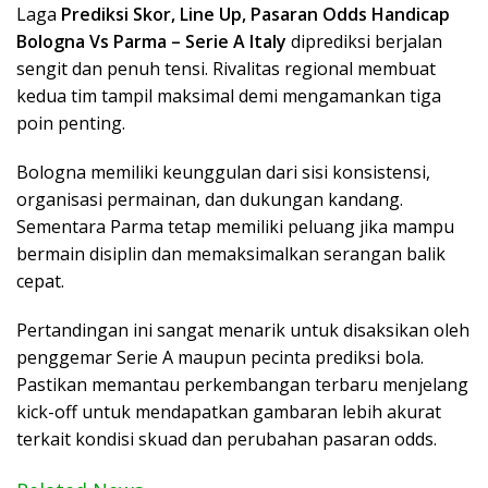
Laga
Prediksi Skor, Line Up, Pasaran Odds Handicap
Bologna Vs Parma – Serie A Italy
diprediksi berjalan
sengit dan penuh tensi. Rivalitas regional membuat
kedua tim tampil maksimal demi mengamankan tiga
poin penting.
Bologna memiliki keunggulan dari sisi konsistensi,
organisasi permainan, dan dukungan kandang.
Sementara Parma tetap memiliki peluang jika mampu
bermain disiplin dan memaksimalkan serangan balik
cepat.
Pertandingan ini sangat menarik untuk disaksikan oleh
penggemar Serie A maupun pecinta prediksi bola.
Pastikan memantau perkembangan terbaru menjelang
kick-off untuk mendapatkan gambaran lebih akurat
terkait kondisi skuad dan perubahan pasaran odds.