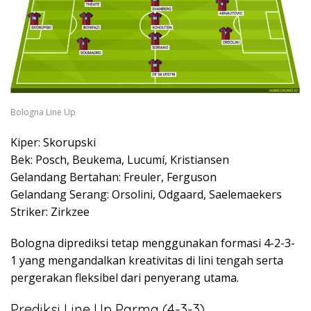
Bologna Line Up
Kiper: Skorupski
Bek: Posch, Beukema, Lucumí, Kristiansen
Gelandang Bertahan: Freuler, Ferguson
Gelandang Serang: Orsolini, Odgaard, Saelemaekers
Striker: Zirkzee
Bologna diprediksi tetap menggunakan formasi 4-2-3-
1 yang mengandalkan kreativitas di lini tengah serta
pergerakan fleksibel dari penyerang utama.
Prediksi Line Up Parma (4-3-3)