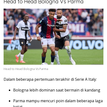
Head to Head Bologna Vs Parma
Head to Head Bologna Vs Parma
Dalam beberapa pertemuan terakhir di Serie A Italy:
Bologna lebih dominan saat bermain di kandang
Parma mampu mencuri poin dalam beberapa laga
ketat