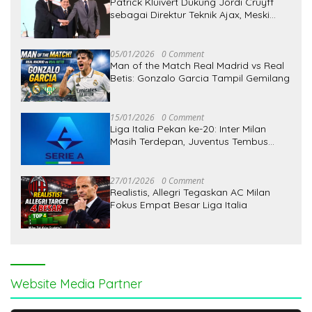
Patrick Kluivert Dukung Jordi Cruyff
sebagai Direktur Teknik Ajax, Meski
Masih Jadi Penasihat Timnas
Indonesia
05/01/2026
0 Comment
Man of the Match Real Madrid vs Real
Betis: Gonzalo Garcia Tampil Gemilang
15/01/2026
0 Comment
Liga Italia Pekan ke-20: Inter Milan
Masih Terdepan, Juventus Tembus
Empat Besar
27/01/2026
0 Comment
Realistis, Allegri Tegaskan AC Milan
Fokus Empat Besar Liga Italia
Website Media Partner