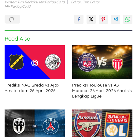
Writer: Tim Redaksi MixParlay.co.id
Editor: Tim Editor
MixParlay.co.id
Read Also
Prediksi NAC Breda vs Ajax
Prediksi Toulouse vs AS
Amsterdam 26 April 2026
Monaco 26 April 2026 Analisis
Lengkap Ligue 1