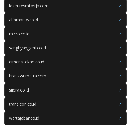
loker.resmikerja.com
↗
alfamart.web.id
↗
micro.co.id
↗
sanghyangseri.co.id
↗
dimensitekno.co.id
↗
bisnis-sumatra.com
↗
siiora.co.id
↗
transicon.co.id
↗
wartajabar.co.id
↗