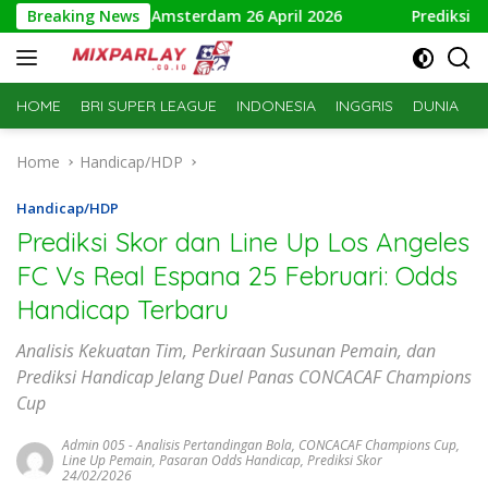
Skip
da vs Ajax Amsterdam 26 April 2026
Breaking News
Prediksi Toulouse vs
to
content
HOME
BRI SUPER LEAGUE
INDONESIA
INGGRIS
DUNIA
S
Home
Handicap/HDP
Handicap/HDP
Prediksi Skor dan Line Up Los Angeles
FC Vs Real Espana 25 Februari: Odds
Handicap Terbaru
Analisis Kekuatan Tim, Perkiraan Susunan Pemain, dan
Prediksi Handicap Jelang Duel Panas CONCACAF Champions
Cup
Admin 005
-
Analisis Pertandingan Bola
,
CONCACAF Champions Cup
,
Line Up Pemain
,
Pasaran Odds Handicap
,
Prediksi Skor
24/02/2026