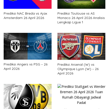
Prediksi NAC Breda vs Ajax
Prediksi Toulouse vs AS
Amsterdam 26 April 2026
Monaco 26 April 2026 Analisis
Lengkap Ligue 1
Prediksi Angers vs PSG – 26
Prediksi Arsenal (W) vs
April 2026
Olympique Lyon (W) – 26
April 2026