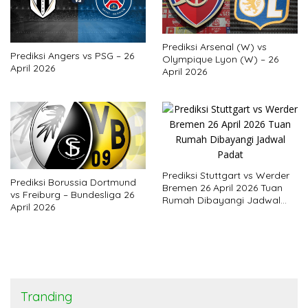
Prediksi Arsenal (W) vs
Prediksi Angers vs PSG – 26
Olympique Lyon (W) – 26
April 2026
April 2026
Prediksi Stuttgart vs Werder
Prediksi Borussia Dortmund
Bremen 26 April 2026 Tuan
vs Freiburg – Bundesliga 26
Rumah Dibayangi Jadwal
April 2026
Padat
Tranding