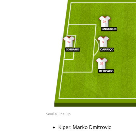
Sevilla Line Up
Kiper: Marko Dmitrovic