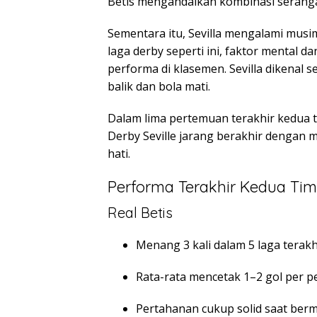
Betis mengandalkan kombinasi serangan
Sementara itu, Sevilla mengalami musim
laga derby seperti ini, faktor mental 
performa di klasemen. Sevilla dikenal
balik dan bola mati.
Dalam lima pertemuan terakhir kedua t
Derby Seville jarang berakhir dengan 
hati.
Performa Terakhir Kedua Tim
Real Betis
Menang 3 kali dalam 5 laga terakh
Rata-rata mencetak 1–2 gol per p
Pertahanan cukup solid saat berm