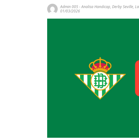
Admin 005
-
Analisa Handicap
,
Derby Seville
,
La
01/03/2026