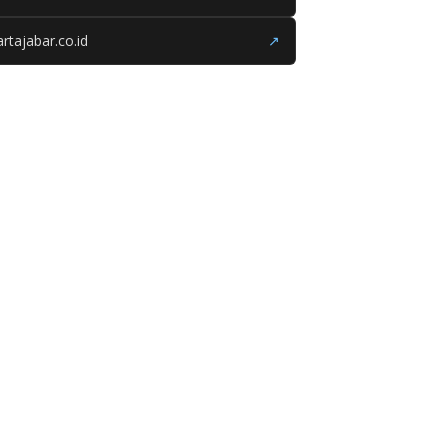
rtajabar.co.id
↗