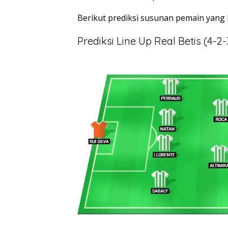
Berikut prediksi susunan pemain yang
Prediksi Line Up Real Betis (4-2-