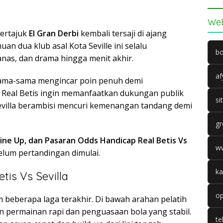
Web
bertajuk
El Gran Derbi
kembali tersaji di ajang
uan dua klub asal Kota Seville ini selalu
bo
anas, dan drama hingga menit akhir.
af
 sama-sama mengincar poin penuh demi
. Real Betis ingin memanfaatkan dukungan publik
si
Sevilla berambisi mencuri kemenangan tandang demi
gr
 Line Up, dan Pasaran Odds Handicap Real Betis Vs
w
elum pertandingan dimulai.
ka
tis Vs Sevilla
op
m beberapa laga terakhir. Di bawah arahan pelatih
 permainan rapi dan penguasaan bola yang stabil.
te