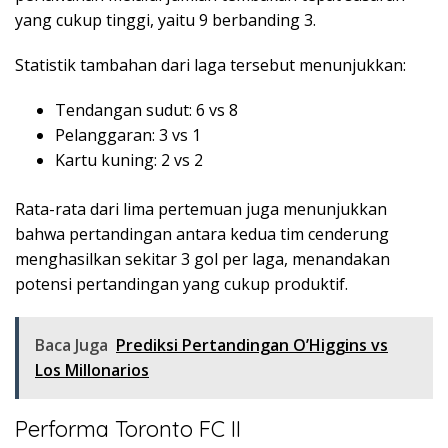
yang cukup tinggi, yaitu 9 berbanding 3.
Statistik tambahan dari laga tersebut menunjukkan:
Tendangan sudut: 6 vs 8
Pelanggaran: 3 vs 1
Kartu kuning: 2 vs 2
Rata-rata dari lima pertemuan juga menunjukkan
bahwa pertandingan antara kedua tim cenderung
menghasilkan sekitar 3 gol per laga, menandakan
potensi pertandingan yang cukup produktif.
Baca Juga
Prediksi Pertandingan O’Higgins vs
Los Millonarios
Performa Toronto FC II