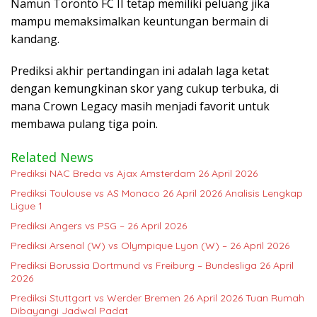
Namun Toronto FC II tetap memiliki peluang jika
mampu memaksimalkan keuntungan bermain di
kandang.
Prediksi akhir pertandingan ini adalah laga ketat
dengan kemungkinan skor yang cukup terbuka, di
mana Crown Legacy masih menjadi favorit untuk
membawa pulang tiga poin.
Related News
Prediksi NAC Breda vs Ajax Amsterdam 26 April 2026
Prediksi Toulouse vs AS Monaco 26 April 2026 Analisis Lengkap
Ligue 1
Prediksi Angers vs PSG – 26 April 2026
Prediksi Arsenal (W) vs Olympique Lyon (W) – 26 April 2026
Prediksi Borussia Dortmund vs Freiburg – Bundesliga 26 April
2026
Prediksi Stuttgart vs Werder Bremen 26 April 2026 Tuan Rumah
Dibayangi Jadwal Padat