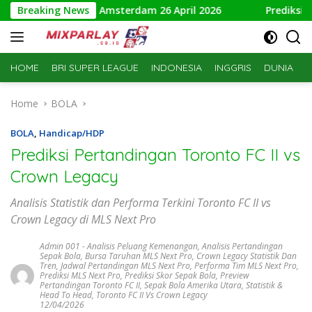
Skip
reda vs Ajax Amsterdam 26 April 2026
Breaking News
Prediksi Toulouse 
to
content
HOME
BRI SUPER LEAGUE
INDONESIA
INGGRIS
DUNIA
S
Home
BOLA
BOLA
,
Handicap/HDP
Prediksi Pertandingan Toronto FC II vs
Crown Legacy
Analisis Statistik dan Performa Terkini Toronto FC II vs
Crown Legacy di MLS Next Pro
Admin 001
-
Analisis Peluang Kemenangan
,
Analisis Pertandingan
Sepak Bola
,
Bursa Taruhan MLS Next Pro
,
Crown Legacy Statistik Dan
Tren
,
Jadwal Pertandingan MLS Next Pro
,
Performa Tim MLS Next Pro
,
Prediksi MLS Next Pro
,
Prediksi Skor Sepak Bola
,
Preview
Pertandingan Toronto FC II
,
Sepak Bola Amerika Utara
,
Statistik &
Head To Head
,
Toronto FC II Vs Crown Legacy
12/04/2026