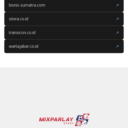
bisnis-sumatra.com
↗
siiora.co.id
↗
transicon.co.id
↗
wartajabar.co.id
↗