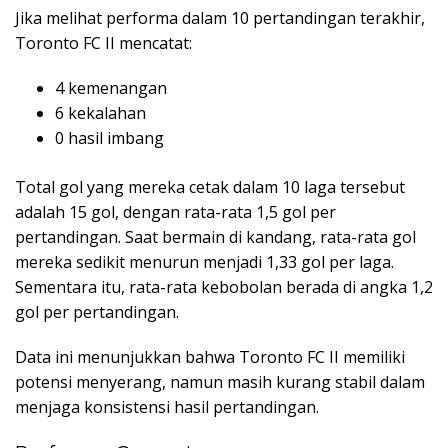
Jika melihat performa dalam 10 pertandingan terakhir,
Toronto FC II mencatat:
4 kemenangan
6 kekalahan
0 hasil imbang
Total gol yang mereka cetak dalam 10 laga tersebut
adalah 15 gol, dengan rata-rata 1,5 gol per
pertandingan. Saat bermain di kandang, rata-rata gol
mereka sedikit menurun menjadi 1,33 gol per laga.
Sementara itu, rata-rata kebobolan berada di angka 1,2
gol per pertandingan.
Data ini menunjukkan bahwa Toronto FC II memiliki
potensi menyerang, namun masih kurang stabil dalam
menjaga konsistensi hasil pertandingan.