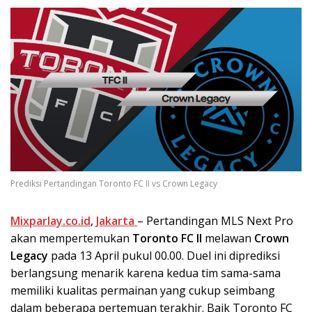
Prediksi Pertandingan Toronto FC II vs Crown Legacy
Mixparlay.co.id
,
Jakarta
–
Pertandingan MLS Next Pro
akan mempertemukan
Toronto FC II
melawan
Crown
Legacy
pada 13 April pukul 00.00. Duel ini diprediksi
berlangsung menarik karena kedua tim sama-sama
memiliki kualitas permainan yang cukup seimbang
dalam beberapa pertemuan terakhir. Baik Toronto FC