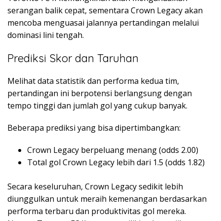
serangan balik cepat, sementara Crown Legacy akan
mencoba menguasai jalannya pertandingan melalui
dominasi lini tengah.
Prediksi Skor dan Taruhan
Melihat data statistik dan performa kedua tim,
pertandingan ini berpotensi berlangsung dengan
tempo tinggi dan jumlah gol yang cukup banyak.
Beberapa prediksi yang bisa dipertimbangkan:
Crown Legacy berpeluang menang (odds 2.00)
Total gol Crown Legacy lebih dari 1.5 (odds 1.82)
Secara keseluruhan, Crown Legacy sedikit lebih
diunggulkan untuk meraih kemenangan berdasarkan
performa terbaru dan produktivitas gol mereka.