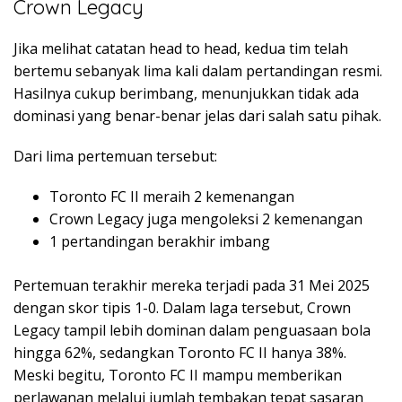
Crown Legacy
Jika melihat catatan head to head, kedua tim telah
bertemu sebanyak lima kali dalam pertandingan resmi.
Hasilnya cukup berimbang, menunjukkan tidak ada
dominasi yang benar-benar jelas dari salah satu pihak.
Dari lima pertemuan tersebut:
Toronto FC II meraih 2 kemenangan
Crown Legacy juga mengoleksi 2 kemenangan
1 pertandingan berakhir imbang
Pertemuan terakhir mereka terjadi pada 31 Mei 2025
dengan skor tipis 1-0. Dalam laga tersebut, Crown
Legacy tampil lebih dominan dalam penguasaan bola
hingga 62%, sedangkan Toronto FC II hanya 38%.
Meski begitu, Toronto FC II mampu memberikan
perlawanan melalui jumlah tembakan tepat sasaran