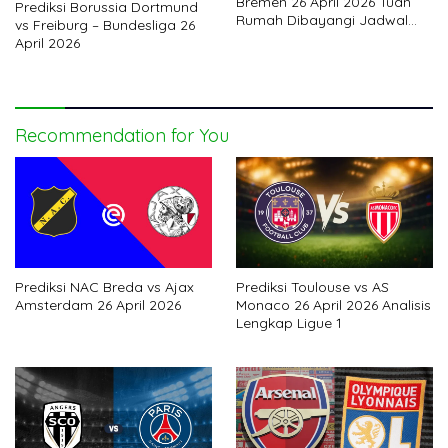
Bremen 26 April 2026 Tuan
Prediksi Borussia Dortmund
Rumah Dibayangi Jadwal
vs Freiburg – Bundesliga 26
Padat
April 2026
Recommendation for You
Prediksi NAC Breda vs Ajax
Prediksi Toulouse vs AS
Amsterdam 26 April 2026
Monaco 26 April 2026 Analisis
Lengkap Ligue 1