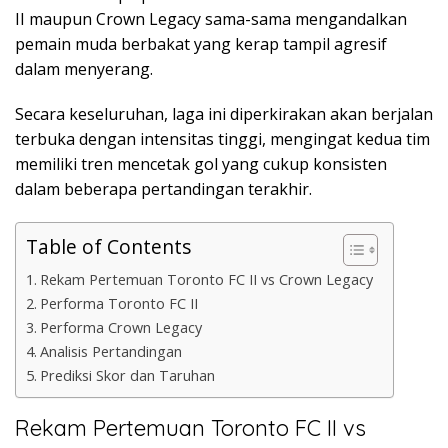
II maupun Crown Legacy sama-sama mengandalkan
pemain muda berbakat yang kerap tampil agresif
dalam menyerang.
Secara keseluruhan, laga ini diperkirakan akan berjalan
terbuka dengan intensitas tinggi, mengingat kedua tim
memiliki tren mencetak gol yang cukup konsisten
dalam beberapa pertandingan terakhir.
Table of Contents
Rekam Pertemuan Toronto FC II vs Crown Legacy
Performa Toronto FC II
Performa Crown Legacy
Analisis Pertandingan
Prediksi Skor dan Taruhan
Rekam Pertemuan Toronto FC II vs