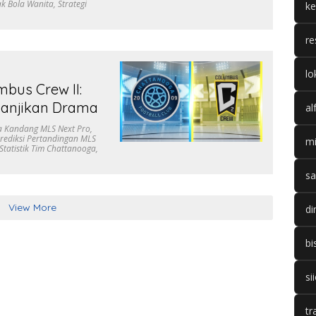
pak Bola Wanita
,
Strategi
k
re
lo
bus Crew II:
janjikan Drama
al
a Kandang MLS Next Pro
,
rediksi Pertandingan MLS
mi
Statistik Tim Chattanooga
,
sa
View More
di
bi
si
tr