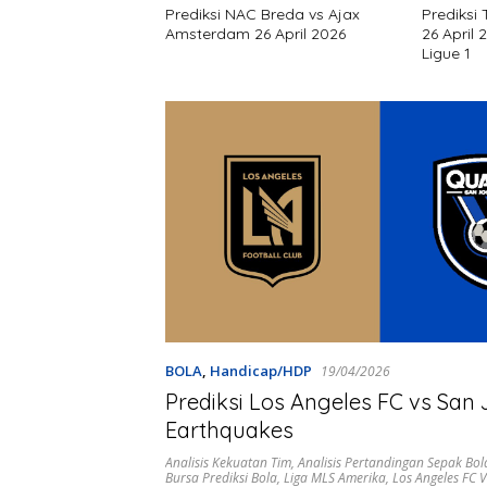
 Breda vs Ajax
Prediksi Toulouse vs AS Monaco
Prediksi 
6 April 2026
26 April 2026 Analisis Lengkap
April 202
Ligue 1
BOLA
,
Handicap/HDP
19/04/2026
Prediksi Los Angeles FC vs San 
Earthquakes
Analisis Kekuatan Tim
,
Analisis Pertandingan Sepak Bol
Bursa Prediksi Bola
,
Liga MLS Amerika
,
Los Angeles FC V