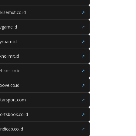
kisemut.co.id
↗
ivgame.id
↗
yroam.id
↗
knolimit.id
↗
bkos.co.id
↗
oove.co.id
↗
tarsport.com
↗
ortsbook.co.id
↗
ndicap.co.id
↗