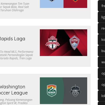
g Kemenangan Tim Tuan
fr
kor Sepak Bola
,
Real Salt
,
Taruhan Olahraga
li
re
 Rapids Laga
k
b
To-Head MLS
,
Performansi
atistik Pertandingan Sepak
olorado Rapids
,
Tren Laga
w
op
op
 Washington
occer League
l
ang
,
Peluang Kemenangan
gton Spirit W
,
Prediksi