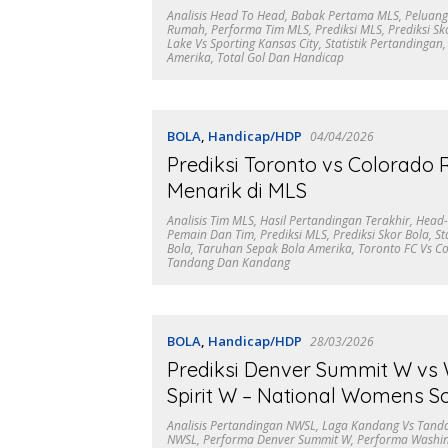
Analisis Head To Head
,
Babak Pertama MLS
,
Peluan
Rumah
,
Performa Tim MLS
,
Prediksi MLS
,
Prediksi S
Lake Vs Sporting Kansas City
,
Statistik Pertandingan
Amerika
,
Total Gol Dan Handicap
BOLA
,
Handicap/HDP
04/04/2026
Prediksi Toronto vs Colorado
Menarik di MLS
Analisis Tim MLS
,
Hasil Pertandingan Terakhir
,
Head-
Pemain Dan Tim
,
Prediksi MLS
,
Prediksi Skor Bola
,
St
Bola
,
Taruhan Sepak Bola Amerika
,
Toronto FC Vs C
Tandang Dan Kandang
BOLA
,
Handicap/HDP
28/03/2026
Prediksi Denver Summit W vs
Spirit W – National Womens S
Analisis Pertandingan NWSL
,
Laga Kandang Vs Tand
NWSL
,
Performa Denver Summit W
,
Performa Washin