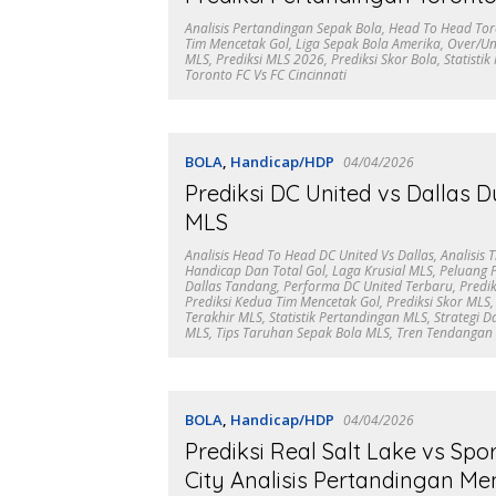
Analisis Pertandingan Sepak Bola
,
Head To Head Toro
Tim Mencetak Gol
,
Liga Sepak Bola Amerika
,
Over/Un
MLS
,
Prediksi MLS 2026
,
Prediksi Skor Bola
,
Statisti
Toronto FC Vs FC Cincinnati
BOLA
,
Handicap/HDP
04/04/2026
Prediksi DC United vs Dallas 
MLS
Analisis Head To Head DC United Vs Dallas
,
Analisis
Handicap Dan Total Gol
,
Laga Krusial MLS
,
Peluang 
Dallas Tandang
,
Performa DC United Terbaru
,
Predik
Prediksi Kedua Tim Mencetak Gol
,
Prediksi Skor MLS
Terakhir MLS
,
Statistik Pertandingan MLS
,
Strategi 
MLS
,
Tips Taruhan Sepak Bola MLS
,
Tren Tendangan
BOLA
,
Handicap/HDP
04/04/2026
Prediksi Real Salt Lake vs Spo
City Analisis Pertandingan M