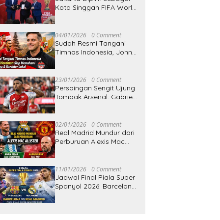
Kota Singgah FIFA World
Cup Trophy Tour,
Pramono Anung:
Pertegas Status Kota
04/01/2026
0 Comment
Global
Sudah Resmi Tangani
Timnas Indonesia, John
Herdman Siap
Mempelajari Budaya
Indonesia Dan
23/01/2026
0 Comment
Pentingnya Adaptasi
Persaingan Sengit Ujung
dan Karakter Lokal
Tombak Arsenal: Gabriel
Jesus atau Viktor
Gyokeres, Siapa Paling
Tajam?
02/01/2026
0 Comment
Real Madrid Mundur dari
Perburuan Alexis Mac
Allister: Angin Segar bagi
Liverpool, Kabar Buruk
bagi MU
11/01/2026
0 Comment
Jadwal Final Piala Super
Spanyol 2026: Barcelona
Vs Real Madrid