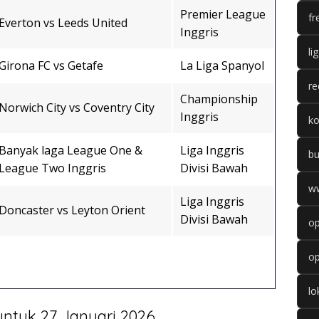
Premier League
fr
Everton vs Leeds United
Inggris
li
Girona FC vs Getafe
La Liga Spanyol
re
Championship
Norwich City vs Coventry City
Inggris
k
Banyak laga League One &
Liga Inggris
b
League Two Inggris
Divisi Bawah
w
Liga Inggris
Doncaster vs Leyton Orient
Divisi Bawah
op
op
l
 untuk 27 Januari 2026