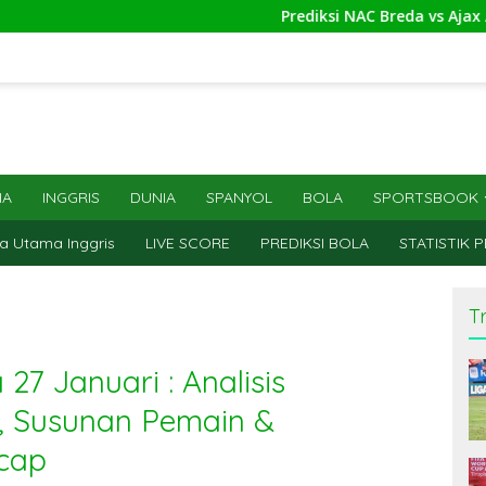
Prediksi NAC Breda vs Ajax Amsterdam 26
IA
INGGRIS
DUNIA
SPANYOL
BOLA
SPORTSBOOK
a Utama Inggris
LIVE SCORE
PREDIKSI BOLA
STATISTIK 
T
 27 Januari : Analisis
, Susunan Pemain &
cap