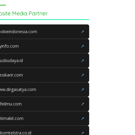
site Media Partner
okieindonesia.com
↗
yinfo.com
↗
tusbudaya.id
↗
esikarir.com
↗
ww.dirgasatya.com
↗
feilmu.com
↗
timakit.com
↗
lkomtelstra.co.id
↗