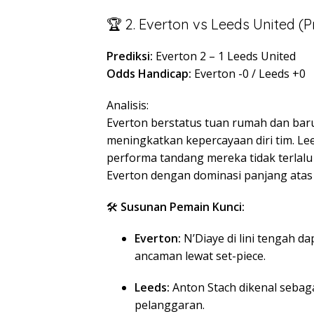
🏆 2. Everton vs Leeds United (
Prediksi:
Everton 2 – 1 Leeds United
Odds Handicap:
Everton -0 / Leeds +0
Analisis:
Everton berstatus tuan rumah dan bar
meningkatkan kepercayaan diri tim. Le
performa tandang mereka tidak terlalu
Everton dengan dominasi panjang atas
🛠️
Susunan Pemain Kunci:
Everton:
N’Diaye di lini tengah 
ancaman lewat set-piece.
Leeds:
Anton Stach dikenal sebaga
pelanggaran.