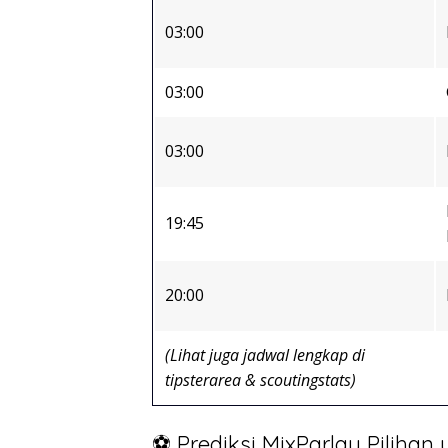
03:00
03:00
03:00
19:45
20:00
(Lihat juga jadwal lengkap di
tipsterarea & scoutingstats)
⚽ Prediksi MixParlay Pilihan