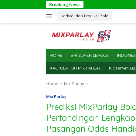
Skip
Breaking News
to
content
Jadwal dan Prediksi Bola
HOME
BRI SUPER LEAGUE
INDONES
KALKULATOR MIX PARLAY
Klasemen Lig
Home
Mix Parlay
Mix Parlay
Prediksi MixParlay Bola
Pertandingan Lengkap
Pasangan Odds Handi