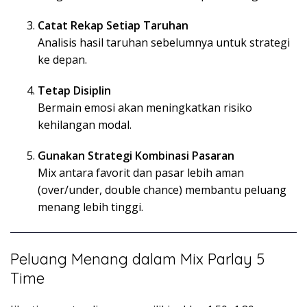
Catat Rekap Setiap Taruhan
Analisis hasil taruhan sebelumnya untuk strategi
ke depan.
Tetap Disiplin
Bermain emosi akan meningkatkan risiko
kehilangan modal.
Gunakan Strategi Kombinasi Pasaran
Mix antara favorit dan pasar lebih aman
(over/under, double chance) membantu peluang
menang lebih tinggi.
Peluang Menang dalam Mix Parlay 5
Time