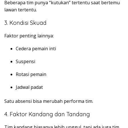
Beberapa tim punya “kutukan” tertentu saat bertemu
lawan tertentu.
3. Kondisi Skuad
Faktor penting lainnya:
Cedera pemain inti
Suspensi
Rotasi pemain
Jadwal padat
Satu absensi bisa merubah performa tim.
4. Faktor Kandang dan Tandang
Tim kandang biasanya lebih unggul, tapi ada juga tim