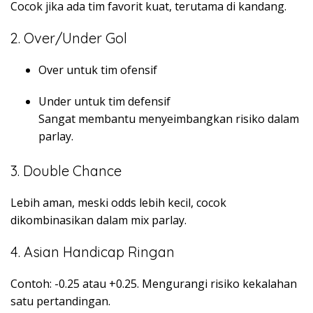
Cocok jika ada tim favorit kuat, terutama di kandang.
2. Over/Under Gol
Over untuk tim ofensif
Under untuk tim defensif
Sangat membantu menyeimbangkan risiko dalam
parlay.
3. Double Chance
Lebih aman, meski odds lebih kecil, cocok
dikombinasikan dalam mix parlay.
4. Asian Handicap Ringan
Contoh: -0.25 atau +0.25. Mengurangi risiko kekalahan
satu pertandingan.