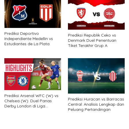
Prediksi Deportivo
Prediksi Republik Ceko vs
Independiente Medellin vs
Denmark Duel Penentuan
Estudiantes de La Plata
Tiket Terakhir Grup A
Prediksi Arsenal WFC (W) vs
Prediksi Huracan vs Barracas
Chelsea (W): Duel Panas
Central: Analisis Lengkap dan
Derby London di Liga
Peluang Pertandingan
Champions Wanita