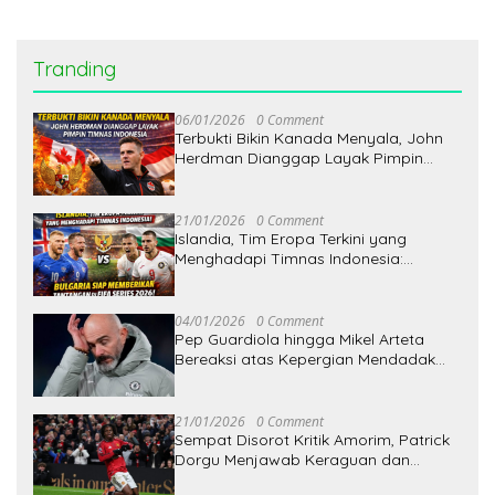
Tranding
06/01/2026
0 Comment
Terbukti Bikin Kanada Menyala, John
Herdman Dianggap Layak Pimpin
Timnas Indonesia
21/01/2026
0 Comment
Islandia, Tim Eropa Terkini yang
Menghadapi Timnas Indonesia:
Bulgaria Siap Memberikan Tantangan
di FIFA Series 2026
04/01/2026
0 Comment
Pep Guardiola hingga Mikel Arteta
Bereaksi atas Kepergian Mendadak
Enzo Maresca dari Chelsea
21/01/2026
0 Comment
Sempat Disorot Kritik Amorim, Patrick
Dorgu Menjawab Keraguan dan
Bangkit Bersama Manchester United