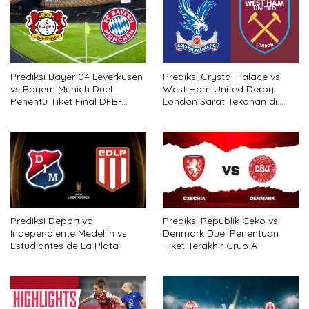
Prediksi Bayer 04 Leverkusen
Prediksi Crystal Palace vs
vs Bayern Munich Duel
West Ham United Derby
Penentu Tiket Final DFB-
London Sarat Tekanan di
Pokal
Selhurst Park
Prediksi Deportivo
Prediksi Republik Ceko vs
Independiente Medellin vs
Denmark Duel Penentuan
Estudiantes de La Plata
Tiket Terakhir Grup A