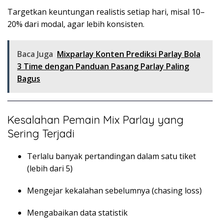
Targetkan keuntungan realistis setiap hari, misal 10–
20% dari modal, agar lebih konsisten.
Baca Juga
Mixparlay Konten Prediksi Parlay Bola
3 Time dengan Panduan Pasang Parlay Paling
Bagus
Kesalahan Pemain Mix Parlay yang
Sering Terjadi
Terlalu banyak pertandingan dalam satu tiket
(lebih dari 5)
Mengejar kekalahan sebelumnya (chasing loss)
Mengabaikan data statistik