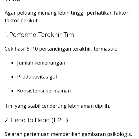
Agar peluang menang lebih tinggi, perhatikan faktor-
faktor berikut:
1. Performa Terakhir Tim
Cek hasil 5–10 pertandingan terakhir, termasuk:
Jumlah kemenangan
Produktivitas gol
Konsistensi permainan
Tim yang stabil cenderung lebih aman dipilih.
2. Head to Head (H2H)
Sejarah pertemuan memberikan gambaran psikologis.