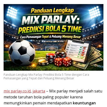
Panduan Lengkap Mix Parlay: Prediksi Bola 5 Time dengan Cara
Pemasangan yang Tepat dan Peluang Menang Besar
mix parlay.co.id
,
jakarta
– Mix parlay menjadi salah satu
metode taruhan bola paling populer karena
memungkinkan pemain mendapatkan
keuntungan