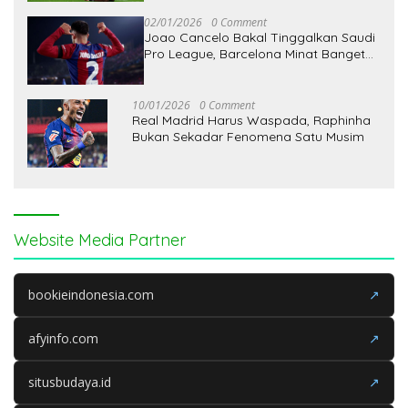
02/01/2026
0 Comment
Joao Cancelo Bakal Tinggalkan Saudi
Pro League, Barcelona Minat Banget
Nih — Deal Makin Dekat?
10/01/2026
0 Comment
Real Madrid Harus Waspada, Raphinha
Bukan Sekadar Fenomena Satu Musim
Website Media Partner
bookieindonesia.com
↗
afyinfo.com
↗
situsbudaya.id
↗