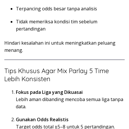
Terpancing odds besar tanpa analisis
Tidak memeriksa kondisi tim sebelum
pertandingan
Hindari kesalahan ini untuk meningkatkan peluang
menang.
Tips Khusus Agar Mix Parlay 5 Time
Lebih Konsisten
Fokus pada Liga yang Dikuasai
Lebih aman dibanding mencoba semua liga tanpa
data.
Gunakan Odds Realistis
Target odds total ±5–8 untuk 5 pertandingan.