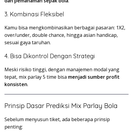
dan pemahaman sepak bola
.
3. Kombinasi Fleksibel
Kamu bisa mengkombinasikan berbagai pasaran: 1X2,
over/under, double chance, hingga asian handicap,
sesuai gaya taruhan.
4. Bisa Dikontrol Dengan Strategi
Meski risiko tinggi, dengan manajemen modal yang
tepat, mix parlay 5 time bisa
menjadi sumber profit
konsisten
.
Prinsip Dasar Prediksi Mix Parlay Bola
Sebelum menyusun tiket, ada beberapa prinsip
penting: