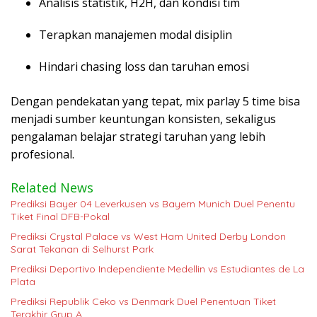
Analisis statistik, H2H, dan kondisi tim
Terapkan manajemen modal disiplin
Hindari chasing loss dan taruhan emosi
Dengan pendekatan yang tepat, mix parlay 5 time bisa
menjadi sumber keuntungan konsisten, sekaligus
pengalaman belajar strategi taruhan yang lebih
profesional.
Related News
Prediksi Bayer 04 Leverkusen vs Bayern Munich Duel Penentu
Tiket Final DFB-Pokal
Prediksi Crystal Palace vs West Ham United Derby London
Sarat Tekanan di Selhurst Park
Prediksi Deportivo Independiente Medellin vs Estudiantes de La
Plata
Prediksi Republik Ceko vs Denmark Duel Penentuan Tiket
Terakhir Grup A