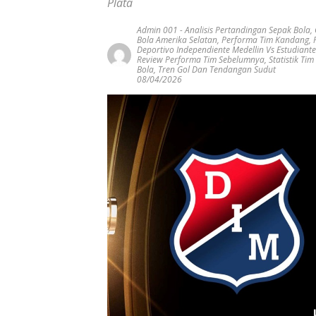
Plata
Admin 001
-
Analisis Pertandingan Sepak Bola
,
Bola Amerika Selatan
,
Performa Tim Kandang
,
Deportivo Independiente Medellin Vs Estudiante
Review Performa Tim Sebelumnya
,
Statistik Ti
Bola
,
Tren Gol Dan Tendangan Sudut
08/04/2026