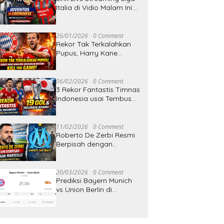
Italia di Vidio Malam Ini:
Juventus Vs Cremonese
26/01/2026
0 Comment
Rekor Tak Terkalahkan
Pupus, Harry Kane
Singgung Kegagalan
Bayern Munchen Kill the
Game
06/02/2026
0 Comment
3 Rekor Fantastis Timnas
Indonesia usai Tembus
Final Piala Asia Futsal
2026: 19 Gol dan Sejarah
Baru Lawan Jepang
11/02/2026
0 Comment
Roberto De Zerbi Resmi
Berpisah dengan
Marseille, Akhir
Perjalanan Singkat di
Ligue 1
20/03/2026
0 Comment
Prediksi Bayern Munich
vs Union Berlin di
Bundesliga