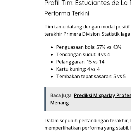
Profil Tim: Estudiantes de La 
Performa Terkini
Tim tamu datang dengan modal positi
terakhir Primera Division. Statistik laga
Penguasaan bola: 57% vs 43%
Tendangan sudut: 4 vs 4
Pelanggaran: 15 vs 14
Kartu kuning: 4 vs 4
Tembakan tepat sasaran: 5 vs 5
Baca Juga
Prediksi Mixparlay Profe
Menang
Dalam sepuluh pertandingan terakhir, E
memperlihatkan performa yang stabil.