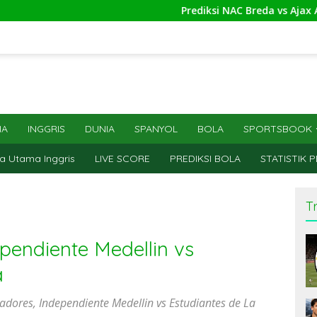
Prediksi NAC Breda vs Ajax Amsterdam 2
IA
INGGRIS
DUNIA
SPANYOL
BOLA
SPORTSBOOK
a Utama Inggris
LIVE SCORE
PREDIKSI BOLA
STATISTIK 
T
ependiente Medellin vs
a
dores, Independiente Medellin vs Estudiantes de La