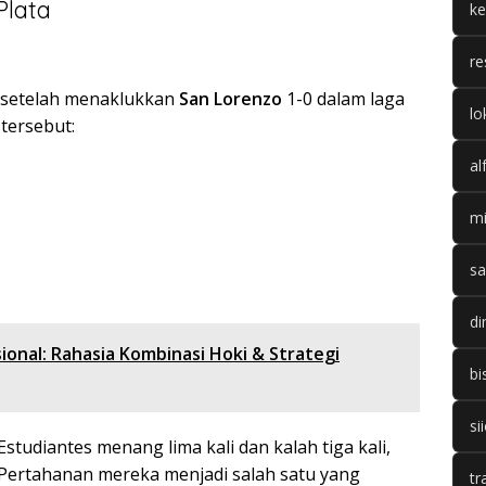
Plata
k
re
f setelah menaklukkan
San Lorenzo
1-0 dalam laga
lo
 tersebut:
al
mi
sa
di
sional: Rahasia Kombinasi Hoki & Strategi
bi
si
studiantes menang lima kali dan kalah tiga kali,
 Pertahanan mereka menjadi salah satu yang
tr