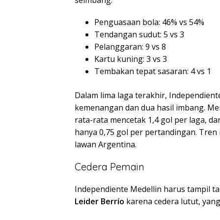
seimbang:
Penguasaan bola: 46% vs 54%
Tendangan sudut: 5 vs 3
Pelanggaran: 9 vs 8
Kartu kuning: 3 vs 3
Tembakan tepat sasaran: 4 vs 1
Dalam lima laga terakhir, Independien
kemenangan dan dua hasil imbang. Mer
rata-rata mencetak 1,4 gol per laga,
hanya 0,75 gol per pertandingan. Tre
lawan Argentina.
Cedera Pemain
Independiente Medellin harus tampil t
Leider Berrío
karena cedera lutut, yan