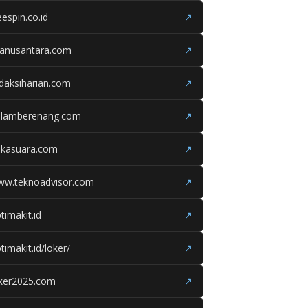
eespin.co.id
↗
ganusantara.com
↗
daksiharian.com
↗
olamberenang.com
↗
ukasuara.com
↗
ww.teknoadvisor.com
↗
timakit.id
↗
timakit.id/loker/
↗
oker2025.com
↗