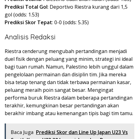
Prediksi Total Gol
: Deportivo Riestra kurang dari 1,5
gol (odds: 1.53)
Prediksi Skor Tepat
: 0-0 (odds: 5.35)
Analisis Redaksi
Riestra cenderung mengubah pertandingan menjadi
duel fisik dengan peluang yang minim, strategi ini ideal
bagi tuan rumah. Namun, Palestino lebih unggul dalam
pengelolaan permainan dan disiplin tim. Jika mereka
bisa tetap tenang dan tidak terbawa permainan kasar,
peluang meraih poin sangat besar. Mengingat
performa buruk Riestra dalam beberapa pertandingan
terakhir, kemungkinan besar pertandingan akan
berakhir imbang atau kemenangan tipis bagi tim tamu.
Baca Juga
Prediksi Skor dan Line Up Japan U23 Vs