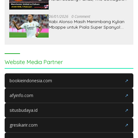
Siap Memberi Perlawanan
06/01/2026
0 Comment
Xabi Alonso Masih Menimbang Kylian
Mbappe untuk Piala Super Spanyol:
Keputusan Tunggu Selasa
Website Media Partner
bookieindonesia.com
↗
afyinfo.com
↗
situsbudaya.id
↗
gresikarir.com
↗