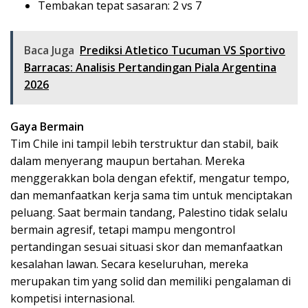
Tembakan tepat sasaran: 2 vs 7
Baca Juga
Prediksi Atletico Tucuman VS Sportivo
Barracas: Analisis Pertandingan Piala Argentina
2026
Gaya Bermain
Tim Chile ini tampil lebih terstruktur dan stabil, baik
dalam menyerang maupun bertahan. Mereka
menggerakkan bola dengan efektif, mengatur tempo,
dan memanfaatkan kerja sama tim untuk menciptakan
peluang. Saat bermain tandang, Palestino tidak selalu
bermain agresif, tetapi mampu mengontrol
pertandingan sesuai situasi skor dan memanfaatkan
kesalahan lawan. Secara keseluruhan, mereka
merupakan tim yang solid dan memiliki pengalaman di
kompetisi internasional.