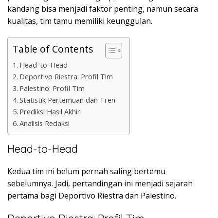
kandang bisa menjadi faktor penting, namun secara
kualitas, tim tamu memiliki keunggulan.
Table of Contents
Head-to-Head
Deportivo Riestra: Profil Tim
Palestino: Profil Tim
Statistik Pertemuan dan Tren
Prediksi Hasil Akhir
Analisis Redaksi
Head-to-Head
Kedua tim ini belum pernah saling bertemu
sebelumnya. Jadi, pertandingan ini menjadi sejarah
pertama bagi Deportivo Riestra dan Palestino.