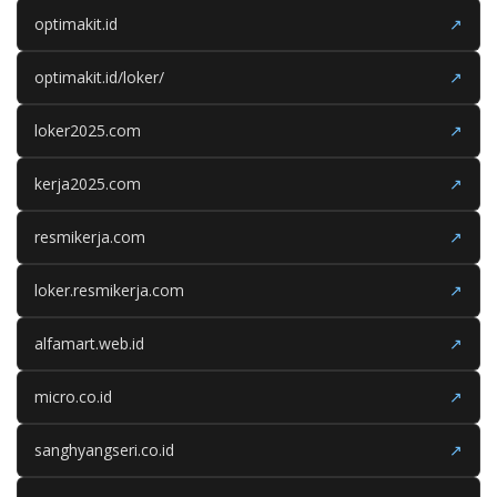
optimakit.id
↗
optimakit.id/loker/
↗
loker2025.com
↗
kerja2025.com
↗
resmikerja.com
↗
loker.resmikerja.com
↗
alfamart.web.id
↗
micro.co.id
↗
sanghyangseri.co.id
↗