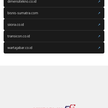
dimensitekno.co.id
↗
bisnis-sumatra.com
↗
siiora.co.id
↗
transicon.co.id
↗
wartajabar.co.id
↗