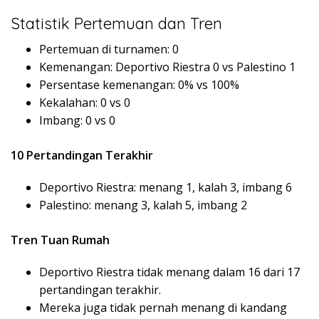
Statistik Pertemuan dan Tren
Pertemuan di turnamen: 0
Kemenangan: Deportivo Riestra 0 vs Palestino 1
Persentase kemenangan: 0% vs 100%
Kekalahan: 0 vs 0
Imbang: 0 vs 0
10 Pertandingan Terakhir
Deportivo Riestra: menang 1, kalah 3, imbang 6
Palestino: menang 3, kalah 5, imbang 2
Tren Tuan Rumah
Deportivo Riestra tidak menang dalam 16 dari 17
pertandingan terakhir.
Mereka juga tidak pernah menang di kandang