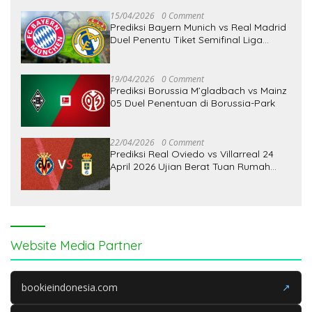
15/04/2026
0 Comment
Prediksi Bayern Munich vs Real Madrid
Duel Penentu Tiket Semifinal Liga
Champions
19/04/2026
0 Comment
Prediksi Borussia M’gladbach vs Mainz
05 Duel Penentuan di Borussia-Park
22/04/2026
0 Comment
Prediksi Real Oviedo vs Villarreal 24
April 2026 Ujian Berat Tuan Rumah
Hadapi Kandidat Tiga Besar
Website Media Partner
bookieindonesia.com
↗