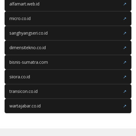
alfamart.web.id
↗
micro.co.id
↗
sanghyangseri.co.id
↗
dimensitekno.co.id
↗
bisnis-sumatra.com
↗
siiora.co.id
↗
transicon.co.id
↗
wartajabar.co.id
↗