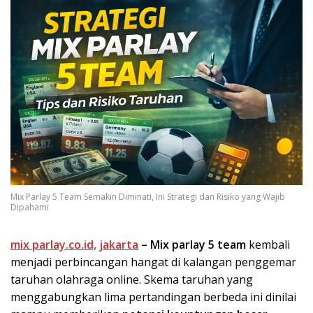
Mix Parlay 5 Team Semakin Diminati, Ini Strategi dan Risiko yang Wajib
Dipahami
mix parlay.co.id,
jakarta
–
Mix parlay 5 team
kembali
menjadi perbincangan hangat di kalangan penggemar
taruhan olahraga online. Skema taruhan yang
menggabungkan lima pertandingan berbeda ini dinilai