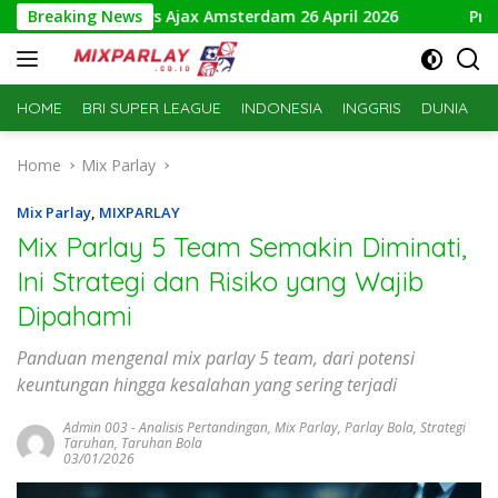
Skip
 NAC Breda vs Ajax Amsterdam 26 April 2026
Breaking News
Prediksi To
to
content
HOME
BRI SUPER LEAGUE
INDONESIA
INGGRIS
DUNIA
S
Home
Mix Parlay
Mix Parlay
,
MIXPARLAY
Mix Parlay 5 Team Semakin Diminati,
Ini Strategi dan Risiko yang Wajib
Dipahami
Panduan mengenal mix parlay 5 team, dari potensi
keuntungan hingga kesalahan yang sering terjadi
Admin 003
-
Analisis Pertandingan
,
Mix Parlay
,
Parlay Bola
,
Strategi
Taruhan
,
Taruhan Bola
03/01/2026