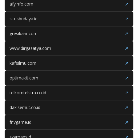
afyinfo.com
↗
situsbudaya.id
↗
gresikarir.com
↗
www.dirgasatya.com
↗
kafeilmu.com
↗
optimakit.com
↗
telkomtelstra.co.id
↗
dakisemut.co.id
↗
frivgame.id
↗
skyroam.id
↗