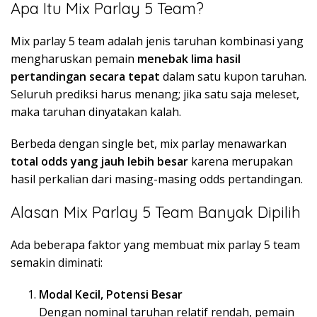
Apa Itu Mix Parlay 5 Team?
Mix parlay 5 team adalah jenis taruhan kombinasi yang
mengharuskan pemain
menebak lima hasil
pertandingan secara tepat
dalam satu kupon taruhan.
Seluruh prediksi harus menang; jika satu saja meleset,
maka taruhan dinyatakan kalah.
Berbeda dengan single bet, mix parlay menawarkan
total odds yang jauh lebih besar
karena merupakan
hasil perkalian dari masing-masing odds pertandingan.
Alasan Mix Parlay 5 Team Banyak Dipilih
Ada beberapa faktor yang membuat mix parlay 5 team
semakin diminati:
Modal Kecil, Potensi Besar
Dengan nominal taruhan relatif rendah, pemain