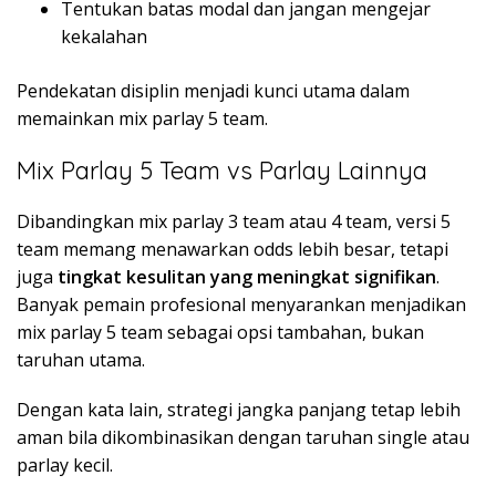
Tentukan batas modal dan jangan mengejar
kekalahan
Pendekatan disiplin menjadi kunci utama dalam
memainkan mix parlay 5 team.
Mix Parlay 5 Team vs Parlay Lainnya
Dibandingkan mix parlay 3 team atau 4 team, versi 5
team memang menawarkan odds lebih besar, tetapi
juga
tingkat kesulitan yang meningkat signifikan
.
Banyak pemain profesional menyarankan menjadikan
mix parlay 5 team sebagai opsi tambahan, bukan
taruhan utama.
Dengan kata lain, strategi jangka panjang tetap lebih
aman bila dikombinasikan dengan taruhan single atau
parlay kecil.