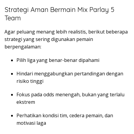
Strategi Aman Bermain Mix Parlay 5
Team
Agar peluang menang lebih realistis, berikut beberapa
strategi yang sering digunakan pemain
berpengalaman:
Pilih liga yang benar-benar dipahami
Hindari menggabungkan pertandingan dengan
risiko tinggi
Fokus pada odds menengah, bukan yang terlalu
ekstrem
Perhatikan kondisi tim, cedera pemain, dan
motivasi laga