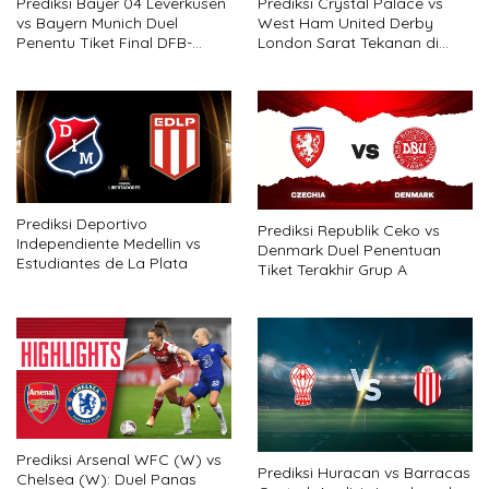
Prediksi Bayer 04 Leverkusen
Prediksi Crystal Palace vs
vs Bayern Munich Duel
West Ham United Derby
Penentu Tiket Final DFB-
London Sarat Tekanan di
Pokal
Selhurst Park
Prediksi Deportivo
Prediksi Republik Ceko vs
Independiente Medellin vs
Denmark Duel Penentuan
Estudiantes de La Plata
Tiket Terakhir Grup A
Prediksi Arsenal WFC (W) vs
Prediksi Huracan vs Barracas
Chelsea (W): Duel Panas