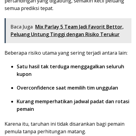
pertandingan yang digabung, semakin kecil peluang
semua prediksi tepat.
Baca Juga
Mix Parlay 5 Team Jadi Favorit Bettor,
Peluang Untung Tinggi dengan Risiko Terukur
Beberapa risiko utama yang sering terjadi antara lain:
Satu hasil tak terduga menggagalkan seluruh
kupon
Overconfidence saat memilih tim unggulan
Kurang memperhatikan jadwal padat dan rotasi
pemain
Karena itu, taruhan ini tidak disarankan bagi pemain
pemula tanpa perhitungan matang.