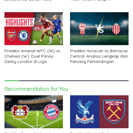
Prediksi Huracan vs Barracas
Prediksi Arsenal WFC (W) vs
Central: Analisis Lengkap dan
Chelsea (W): Duel Panas
Peluang Pertandingan
Derby London di Liga
Champions Wanita
Recommendation for You