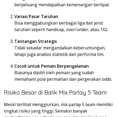
berpeluang mendapatkan kemenangan berlipat.
Variasi Pasar Taruhan
Bisa menggabungkan berbagai liga dan jenis
taruhan seperti handicap, over/under, atau 1X2.
Tantangan Strategis
Tidak sekadar mengandalkan keberuntungan,
tetapi juga analisis statistik dan performa tim.
Cocok untuk Pemain Berpengalaman
Biasanya dipilih oleh pemain yang sudah
memahami pola permainan dan pergerakan odds.
Risiko Besar di Balik Mix Parlay 5 Team
Meski terlihat menggiurkan, mix parlay 5 team memiliki
tingkat risiko yang tinggi. Semakin banyak