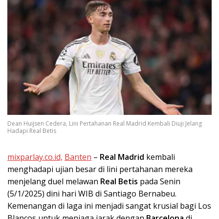
Dean Huijsen Cedera, Lini Pertahanan Real Madrid Kembali Diuji Jelang
Hadapi Real Betis
mixparlay.co.id,
Banten
–
Real Madrid
kembali
menghadapi ujian besar di lini pertahanan mereka
menjelang duel melawan
Real Betis
pada Senin
(5/1/2025) dini hari WIB di Santiago Bernabeu.
Kemenangan di laga ini menjadi sangat krusial bagi Los
Blancos untuk menjaga jarak dengan
Barcelona
di