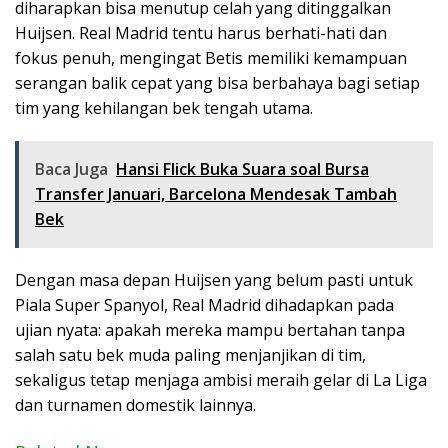
diharapkan bisa menutup celah yang ditinggalkan
Huijsen. Real Madrid tentu harus berhati-hati dan
fokus penuh, mengingat Betis memiliki kemampuan
serangan balik cepat yang bisa berbahaya bagi setiap
tim yang kehilangan bek tengah utama.
Baca Juga
Hansi Flick Buka Suara soal Bursa
Transfer Januari, Barcelona Mendesak Tambah
Bek
Dengan masa depan Huijsen yang belum pasti untuk
Piala Super Spanyol, Real Madrid dihadapkan pada
ujian nyata: apakah mereka mampu bertahan tanpa
salah satu bek muda paling menjanjikan di tim,
sekaligus tetap menjaga ambisi meraih gelar di La Liga
dan turnamen domestik lainnya.