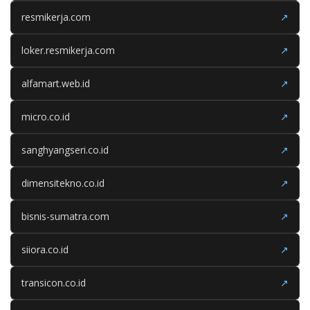
resmikerja.com
↗
loker.resmikerja.com
↗
alfamart.web.id
↗
micro.co.id
↗
sanghyangseri.co.id
↗
dimensitekno.co.id
↗
bisnis-sumatra.com
↗
siiora.co.id
↗
transicon.co.id
↗