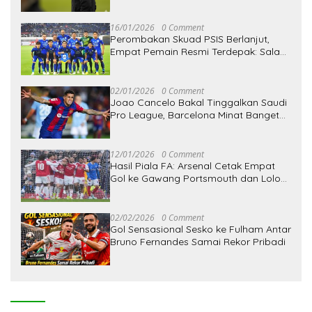
Dari FIFA Series hingga Piala AFF
16/01/2026
0 Comment
Perombakan Skuad PSIS Berlanjut,
Empat Pemain Resmi Terdepak: Salah
Satunya Eks Striker Timnas U-20
02/01/2026
0 Comment
Joao Cancelo Bakal Tinggalkan Saudi
Pro League, Barcelona Minat Banget
Nih
12/01/2026
0 Comment
Hasil Piala FA: Arsenal Cetak Empat
Gol ke Gawang Portsmouth dan Lolos
ke Putaran Keempat
02/02/2026
0 Comment
Gol Sensasional Sesko ke Fulham Antar
Bruno Fernandes Samai Rekor Pribadi