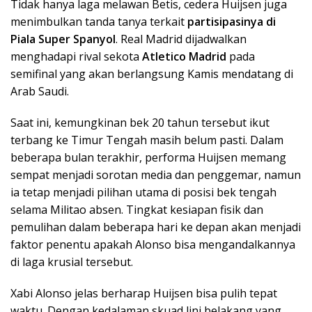
Tidak hanya laga melawan Betis, cedera Huijsen juga
menimbulkan tanda tanya terkait
partisipasinya di
Piala Super Spanyol
. Real Madrid dijadwalkan
menghadapi rival sekota
Atletico Madrid
pada
semifinal yang akan berlangsung Kamis mendatang di
Arab Saudi.
Saat ini, kemungkinan bek 20 tahun tersebut ikut
terbang ke Timur Tengah masih belum pasti. Dalam
beberapa bulan terakhir, performa Huijsen memang
sempat menjadi sorotan media dan penggemar, namun
ia tetap menjadi pilihan utama di posisi bek tengah
selama Militao absen. Tingkat kesiapan fisik dan
pemulihan dalam beberapa hari ke depan akan menjadi
faktor penentu apakah Alonso bisa mengandalkannya
di laga krusial tersebut.
Xabi Alonso jelas berharap Huijsen bisa pulih tepat
waktu. Dengan kedalaman skuad lini belakang yang