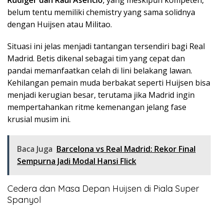
belum tentu memiliki chemistry yang sama solidnya
dengan Huijsen atau Militao.
Situasi ini jelas menjadi tantangan tersendiri bagi Real
Madrid. Betis dikenal sebagai tim yang cepat dan
pandai memanfaatkan celah di lini belakang lawan.
Kehilangan pemain muda berbakat seperti Huijsen bisa
menjadi kerugian besar, terutama jika Madrid ingin
mempertahankan ritme kemenangan jelang fase
krusial musim ini.
Baca Juga
Barcelona vs Real Madrid: Rekor Final
Sempurna Jadi Modal Hansi Flick
Cedera dan Masa Depan Huijsen di Piala Super
Spanyol