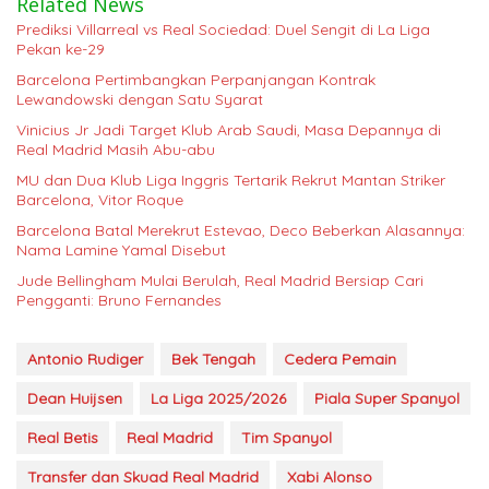
Related News
Prediksi Villarreal vs Real Sociedad: Duel Sengit di La Liga
Pekan ke-29
Barcelona Pertimbangkan Perpanjangan Kontrak
Lewandowski dengan Satu Syarat
Vinicius Jr Jadi Target Klub Arab Saudi, Masa Depannya di
Real Madrid Masih Abu-abu
MU dan Dua Klub Liga Inggris Tertarik Rekrut Mantan Striker
Barcelona, Vitor Roque
Barcelona Batal Merekrut Estevao, Deco Beberkan Alasannya:
Nama Lamine Yamal Disebut
Jude Bellingham Mulai Berulah, Real Madrid Bersiap Cari
Pengganti: Bruno Fernandes
Antonio Rudiger
Bek Tengah
Cedera Pemain
Dean Huijsen
La Liga 2025/2026
Piala Super Spanyol
Real Betis
Real Madrid
Tim Spanyol
Transfer dan Skuad Real Madrid
Xabi Alonso