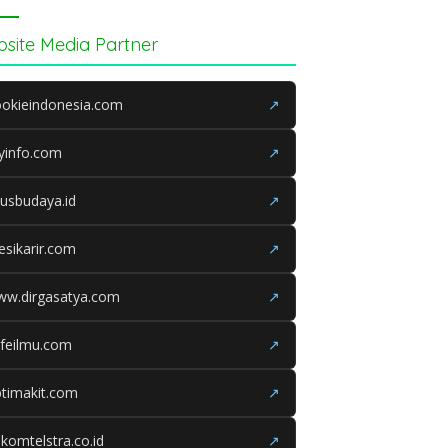
site Media Partner
okieindonesia.com
↗
yinfo.com
↗
tusbudaya.id
↗
esikarir.com
↗
ww.dirgasatya.com
↗
feilmu.com
↗
timakit.com
↗
lkomtelstra.co.id
↗