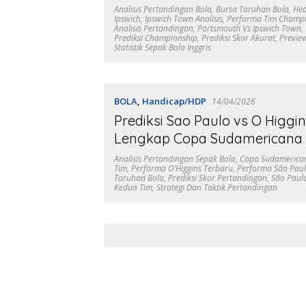
Analisis Pertandingan Bola
,
Bursa Taruhan Bola
,
Hea
Ipswich
,
Ipswich Town Analisis
,
Performa Tim Champ
Analisis Pertandingan
,
Portsmouth Vs Ipswich Town
,
Prediksi Championship
,
Prediksi Skor Akurat
,
Previe
Statistik Sepak Bola Inggris
BOLA
,
Handicap/HDP
14/04/2026
Prediksi Sao Paulo vs O Higgin
Lengkap Copa Sudamericana
Analisis Pertandingan Sepak Bola
,
Copa Sudamerica
Tim
,
Performa O’Higgins Terbaru
,
Performa São Paul
Taruhan Bola
,
Prediksi Skor Pertandingan
,
São Paulo
Kedua Tim
,
Strategi Dan Taktik Pertandingan