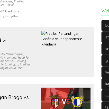
 Eredivisie
,
Prediksi
 PEC Zwolle
Web
-31 Eredivisie
ang sangat…
bo
af
d vs
si
aktik Pertandingan
,
ola Argentina
,
Head To
gr
/Under Gol
,
Peluang
i Pertandingan
,
Prediksi
dangan Sudut
,
Tren
w
ka
op
gan Braga vs
te