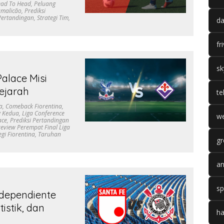
ad To Head
,
Peluang
amalicão
,
Prediksi
 Pertandingan
,
Strategi Tim
,
da
fr
sk
Palace Misi
ejarah
te
a
,
Comeback Fiorentina
,
eg Kedua
,
Liga Conference
we
ace
,
Prediksi Pertandingan
review Perempat Final Liga
egi Fiorentina
,
Taruhan
gr
an
sp
ndependiente
istik, dan
ha