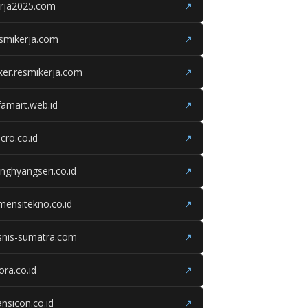
erja2025.com
↗
smikerja.com
↗
ker.resmikerja.com
↗
famart.web.id
↗
cro.co.id
↗
nghyangseri.co.id
↗
mensitekno.co.id
↗
snis-sumatra.com
↗
iora.co.id
↗
ansicon.co.id
↗