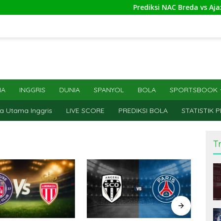
Prediksi NAC Breda vs Ajax Amsterd
IA
INGGRIS
DUNIA
SPANYOL
BOLA
SPORTSBOOK
a Utama Inggris
LIVE SCORE
PREDIKSI BOLA
STATISTIK 
T