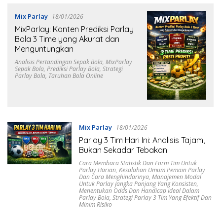
Mix Parlay
18/01/2026
MixParlay: Konten Prediksi Parlay
Bola 3 Time yang Akurat dan
Menguntungkan
Analisis Pertandingan Sepak Bola
,
MixParlay
Sepak Bola
,
Prediksi Parlay Bola
,
Strategi
Parlay Bola
,
Taruhan Bola Online
Mix Parlay
18/01/2026
Parlay 3 Tim Hari Ini: Analisis Tajam,
Bukan Sekadar Tebakan
Cara Membaca Statistik Dan Form Tim Untuk
Parlay Harian
,
Kesalahan Umum Pemain Parlay
Dan Cara Menghindarinya
,
Manajemen Modal
Untuk Parlay Jangka Panjang Yang Konsisten
,
Menentukan Odds Dan Handicap Ideal Dalam
Parlay Bola
,
Strategi Parlay 3 Tim Yang Efektif Dan
Minim Risiko