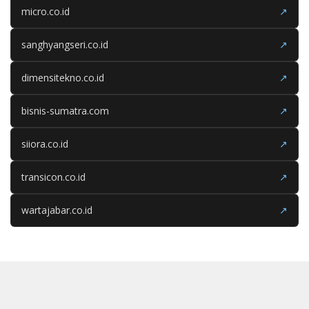
micro.co.id
↗
sanghyangseri.co.id
↗
dimensitekno.co.id
↗
bisnis-sumatra.com
↗
siiora.co.id
↗
transicon.co.id
↗
wartajabar.co.id
↗