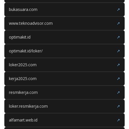
bukasuara.com
↗
www.teknoadvisor.com
↗
optimakit.id
↗
optimakit.id/loker/
↗
loker2025.com
↗
kerja2025.com
↗
resmikerja.com
↗
loker.resmikerja.com
↗
alfamart.web.id
↗