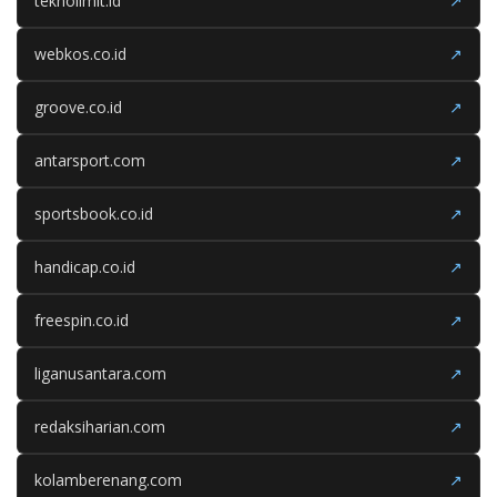
teknolimit.id
↗
webkos.co.id
↗
groove.co.id
↗
antarsport.com
↗
sportsbook.co.id
↗
handicap.co.id
↗
freespin.co.id
↗
liganusantara.com
↗
redaksiharian.com
↗
kolamberenang.com
↗